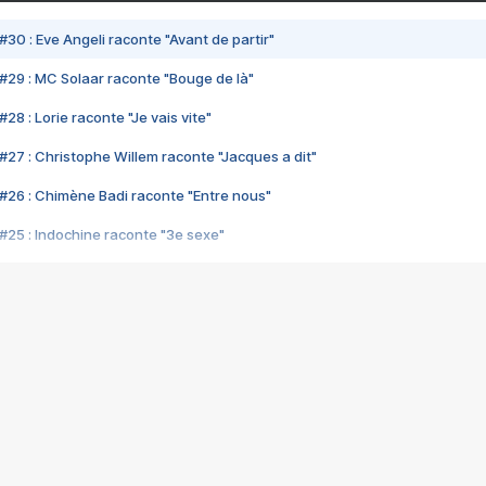
#30 : Eve Angeli raconte "Avant de partir"
#29 : MC Solaar raconte "Bouge de là"
28 : Lorie raconte "Je vais vite"
#27 : Christophe Willem raconte "Jacques a dit"
#26 : Chimène Badi raconte "Entre nous"
#25 : Indochine raconte "3e sexe"
#24 : Zaho raconte "C'est chelou"
#23 : Patrick Bruel raconte "Au café des délices"
#22 : Kyo raconte "Le chemin"
#21 : Nolwenn Leroy raconte "Cassé"
#20 : Patrick Hernandez raconte "Born to be alive"
#19 : Lorie raconte "Près de moi"