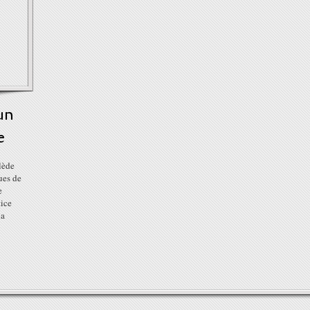
un
e
lède
ues de
e
tice
la