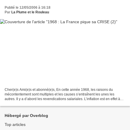
Publié le 12/05/2006 à 16:18
Par
La Plume et le Rouleau
Cher(e)s Ami(e)s et abonné(e)s, En cette année 1968, les raisons du
mécontentement sont multiples et les causes s’entraînent les unes les
autres. Il y a d’abord les revendications salariales. L’inflation est en effet à
l’époque de 4 % et, en dépit de...
Hébergé par Overblog
Top articles