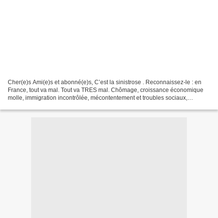
Cher(e)s Ami(e)s et abonné(e)s, C’est la sinistrose . Reconnaissez-le : en
France, tout va mal. Tout va TRES mal. Chômage, croissance économique
molle, immigration incontrôlée, mécontentement et troubles sociaux,
délinquance, terrorisme, voitures incendiées,...