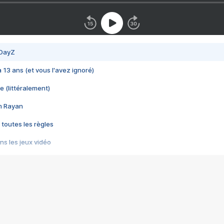
 DayZ
 a 13 ans (et vous l'avez ignoré)
e (littéralement)
im Rayan
 toutes les règles
s les jeux vidéo
us choquant de Rockstar ? - Le scandale BULLY
e plus moche de Steam
du RÊVE tourne au CAUCHEMAR
pendant 8 heures