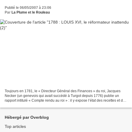
Publié le 06/05/2007 à 23:06
Par
La Plume et le Rouleau
Toujours en 1781, le « Directeur Général des Finances » du roi, Jacques
Necker (un genevois qui avait succédé à Turgot depuis 1776) publie un
rapport intitulé « Compte rendu au roi » : il y expose l’état des recettes et des
dépenses du Trésor royal. Ce...
Hébergé par Overblog
Top articles