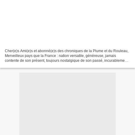
Cher(e)s Ami(e)s et abonné(e)s des chroniques de la Plume et du Rouleau,
Merveilleux pays que la France : nation versatile, généreuse, jamais
contente de son présent, toujours nostalgique de son passé, incurablement
inquiète de son avenir, aussi bien...