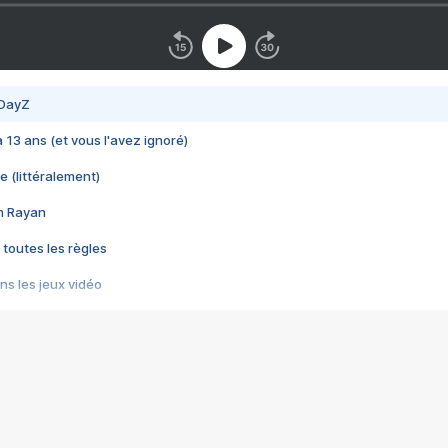
 DayZ
 a 13 ans (et vous l'avez ignoré)
e (littéralement)
im Rayan
 toutes les règles
s les jeux vidéo
us choquant de Rockstar ? - Le scandale BULLY
e plus moche de Steam
du RÊVE tourne au CAUCHEMAR
pendant 8 heures