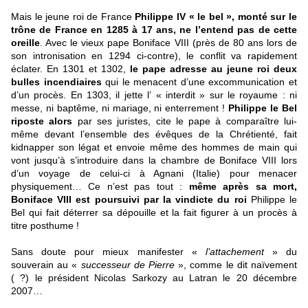
Mais le jeune roi de France
Philippe IV « le bel », monté sur le
trône de France en 1285 à 17 ans, ne l’entend pas de cette
oreille
. Avec le vieux pape Boniface VIII (près de 80 ans lors de
son intronisation en 1294 ci-contre), le conflit va rapidement
éclater. En 1301 et 1302,
le pape adresse au jeune roi deux
bulles incendiaires
qui le menacent d’une excommunication et
d’un procès. En 1303, il jette l’ « interdit » sur le royaume : ni
messe, ni baptême, ni mariage, ni enterrement !
Philippe le Bel
riposte alors
par ses juristes, cite le pape à comparaître lui-
même devant l’ensemble des évêques de la Chrétienté, fait
kidnapper son légat et envoie même des hommes de main qui
vont jusqu’à s’introduire dans la chambre de Boniface VIII lors
d’un voyage de celui-ci à Agnani (Italie) pour menacer
physiquement… Ce n’est pas tout :
même après sa mort,
Boniface VIII est poursuivi par la vindicte du roi
Philippe le
Bel qui fait déterrer sa dépouille et la fait figurer à un procès à
titre posthume !
Sans doute pour mieux manifester «
l’attachement
» du
souverain au «
successeur de Pierre
», comme le dit naïvement
( ?) le président Nicolas Sarkozy au Latran le 20 décembre
2007…