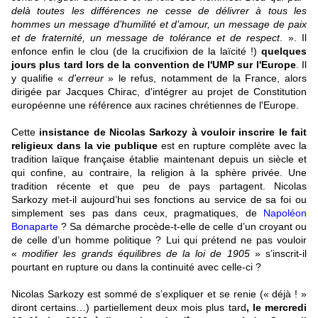
delà toutes les différences ne cesse de délivrer à tous les
hommes un message d’humilité et d’amour, un message de paix
et de fraternité, un message de tolérance et de respect
. ». Il
enfonce enfin le clou (de la crucifixion de la laïcité !)
quelques
jours plus tard lors de la convention de l'UMP sur l'Europe
. Il
y qualifie «
d'erreur
» le refus, notamment de la France, alors
dirigée par Jacques Chirac, d'intégrer au projet de Constitution
européenne une référence aux
racines chrétiennes de l'Europe.
Cette
insistance de Nicolas Sarkozy à vouloir inscrire le fait
religieux dans la vie publique
est en rupture complète avec la
tradition laïque française établie maintenant depuis un siècle et
qui confine, au contraire, la religion à la sphère privée. Une
tradition récente et que peu de pays partagent. N
icolas
Sarkozy met-il aujourd’hui ses fonctions au service de sa foi ou
simplement ses pas dans ceux, pragmatiques,
de
Napoléon
Bonaparte
? Sa démarche procède-t-elle de celle d’un croyant ou
de celle d’un homme politique ? Lui qui prétend ne pas vouloir
«
modifier les grands équilibres de la loi de 1905
» s’inscrit-il
pourtant en rupture ou dans la continuité avec celle-ci ?
Nicolas Sarkozy est sommé de s’expliquer et se renie (« déjà ! »
diront certains…) partiellement deux mois plus tard
, le mercredi