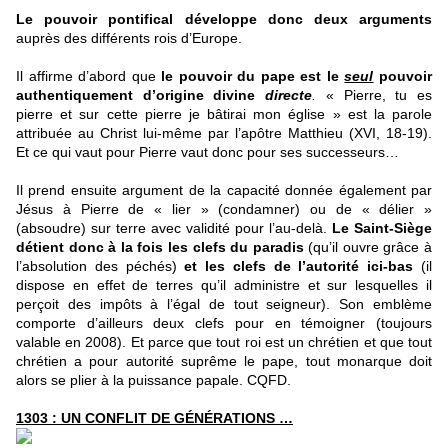
Le pouvoir pontifical développe donc deux arguments
auprès des différents rois d’Europe.
Il affirme d’abord que
le pouvoir du pape
est le
seul
pouvoir
authentiquement d’origine divine
directe
.
« Pierre, tu es
pierre et sur cette pierre je bâtirai mon église » est la parole
attribuée au Christ lui-même par l’apôtre Matthieu (XVI, 18-19).
Et ce qui vaut pour Pierre vaut donc pour ses successeurs…
Il prend ensuite argument de la capacité donnée également par
Jésus à Pierre de « lier » (condamner) ou de « délier »
(absoudre) sur terre avec validité pour l’au-delà.
Le Saint-Siège
détient donc à la fois les clefs du paradis
(qu’il ouvre grâce à
l’absolution des péchés)
et les clefs de l’autorité ici-bas
(il
dispose en effet de terres qu’il administre et sur lesquelles il
perçoit des impôts à l’égal de tout seigneur). Son emblème
comporte d’ailleurs deux clefs pour en témoigner (toujours
valable en 2008). Et parce que tout roi est un chrétien et que tout
chrétien a pour autorité suprême le pape, tout monarque doit
alors se plier à la puissance papale. CQFD.
1303 : UN CONFLIT DE G
É
N
É
RATIONS …