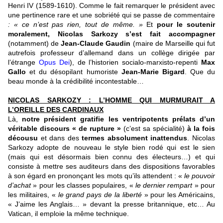
Henri IV (1589-1610). Comme le fait remarquer le président avec
une pertinence rare et une sobriété qui se passe de commentaire
: « ce n’est pas rien, tout de même. »
Et
pour le soutenir
moralement, Nicolas Sarkozy s’est fait accompagner
(notamment) de
Jean-Claude Gaudin
(maire de Marseille qui fut
autrefois professeur d’allemand dans un collège dirigée par
l’étrange
Opus Dei
), de l’historien socialo-marxisto-repenti
Max
Gallo
et du désopilant humoriste
Jean-Marie Bigard
. Que du
beau monde à la crédibilité incontestable…
NICOLAS SARKOZY : L’HOMME QUI MURMURAIT A
L’OREILLE DES CARDINAUX
Là,
notre
président gratifie les ventripotents prélats d’un
véritable discours « de rupture »
(c’est sa spécialité)
à la fois
décousu
et dans des
termes absolument inattendus
. Nicolas
Sarkozy adopte de nouveau le style bien rodé qui est le sien
(mais qui est désormais bien connu des électeurs…) et qui
consiste à mettre ses auditeurs dans des dispositions favorables
à son égard en prononçant les mots qu’ils attendent : «
le pouvoir
d’achat
» pour les classes populaires, «
le dernier rempart
» pour
les militaires, «
le grand pays de la liberté
» pour les Américains,
« J’aime les Anglais… » devant la presse britannique, etc… Au
Vatican, il emploie la même technique.