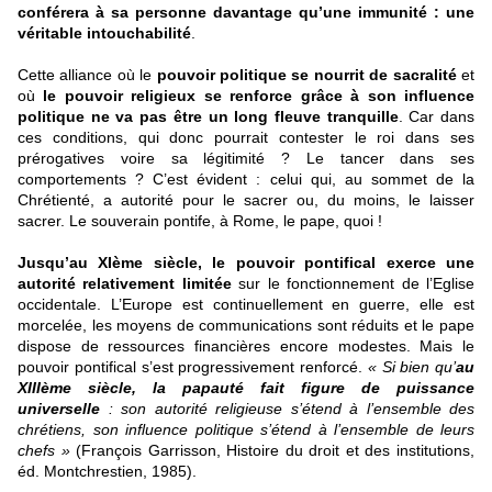
conférera à sa personne davantage qu’une immunité : une
véritable intouchabilité
.
Cette alliance où le
pouvoir politique se nourrit de sacralité
et
où
le pouvoir religieux se renforce grâce à son influence
politique
ne va pas être un long fleuve tranquille
. Car dans
ces conditions, qui donc pourrait contester le roi dans ses
prérogatives voire sa légitimité ? Le tancer dans ses
comportements ? C’est évident : celui qui, au sommet de la
Chrétienté, a autorité pour le sacrer ou, du moins, le laisser
sacrer. Le souverain pontife, à Rome, le pape, quoi !
Jusqu’au XIème siècle, le pouvoir pontifical exerce une
autorité relativement limitée
sur le fonctionnement de l’Eglise
occidentale. L’Europe est continuellement en guerre, elle est
morcelée, les moyens de communications sont réduits et le pape
dispose de ressources financières encore modestes. Mais le
pouvoir pontifical s’est progressivement renforcé.
« Si bien qu’
au
XIIIème siècle, la papauté fait figure de puissance
universelle
: son autorité religieuse s’étend à l’ensemble des
chrétiens, son influence politique s’étend à l’ensemble de leurs
chefs »
(François Garrisson, Histoire du droit et des institutions,
éd. Montchrestien, 1985).