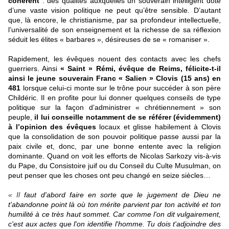
cohérent
: des qualités auxquelles un souverain intelligent doté
d’une vaste vision politique ne peut qu’être sensible. D’autant
que, là encore, le christianisme, par sa profondeur intellectuelle,
l’universalité de son enseignement et la richesse de sa réflexion
séduit les élites « barbares », désireuses de se « romaniser ».
Rapidement, les évêques nouent des contacts avec les chefs
guerriers. Ainsi
« Saint » Rémi, évêque de Reims, félicite-t-il
ainsi le jeune souverain Franc « Salien » Clovis (15 ans) en
481
lorsque celui-ci monte sur le trône pour succéder à son père
Childéric. Il en profite pour lui donner quelques conseils de type
politique sur la façon d’administrer « chrétiennement » son
peuple,
il lui conseille notamment de se référer (évidemment)
à l’opinion des évêques
locaux et glisse habilement à Clovis
que la consolidation de son pouvoir politique passe aussi par la
paix civile et, donc, par une bonne entente avec la religion
dominante. Quand on voit les efforts de Nicolas Sarkozy vis-à-vis
du Pape, du Consistoire juif ou du Conseil du Culte Musulman, on
peut penser que les choses ont peu changé en seize siècles…
«
Il
faut d'abord faire en sorte que le jugement de Dieu ne
t'abandonne point là où ton mérite parvient par ton activité et ton
humilité à ce très haut sommet. Car comme l'on dit vulgairement,
c'est aux actes que l'on identifie l'homme. Tu dois t'adjoindre des