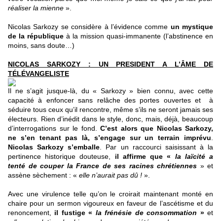
réaliser la mienne
».
Nicolas Sarkozy se considère à l’évidence comme
un mystique
de la république
à la mission quasi-immanente (l’abstinence en
moins, sans doute…)
NICOLAS SARKOZY : UN PRESIDENT A L’ÂME DE
TÉLÉVANGELISTE
Il ne s’agit jusque-là, du « Sarkozy » bien connu, avec cette
capacité à enfoncer sans relâche des portes ouvertes et
à
séduire tous ceux qu’il rencontre, même s’ils ne seront jamais ses
électeurs. Rien d’inédit dans le style, donc, mais, déjà, beaucoup
d’interrogations sur le fond.
C’est alors que Nicolas Sarkozy,
ne s’en tenant pas là, s’engage sur un terrain imprévu
.
Nicolas Sarkozy s’emballe
. Par un raccourci saisissant à la
pertinence historique douteuse,
il affirme que «
la laïcité a
tenté de couper la France de ses racines
chrétiennes
» et
assène sèchement : «
elle n’aurait pas dû
!
».
Avec une virulence telle qu’on le croirait maintenant monté en
chaire pour un sermon vigoureux en faveur de l’ascétisme et du
renoncement,
il fustige «
la frénésie de consommation
»
et