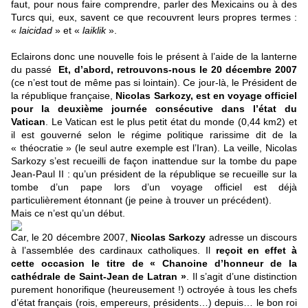
faut, pour nous faire comprendre, parler des Mexicains ou à des
Turcs qui, eux, savent ce que recouvrent leurs propres termes :
«
laicidad
» et «
laiklik
».
Eclairons donc une nouvelle fois le présent à l’aide de la lanterne
du passé
Et, d’abord, retrouvons-nous le 20 décembre 2007
(ce n’est tout de même pas si lointain). Ce jour-là, le Président de
la république française,
Nicolas Sarkozy, est en voyage officiel
pour la deuxième journée consécutive dans l’état du
Vatican
. Le Vatican est le plus petit état du monde (0,44 km2) et
il est gouverné selon le régime politique rarissime dit de la
« théocratie » (le seul autre exemple est l’Iran). La veille, Nicolas
Sarkozy s’est recueilli de façon inattendue sur la tombe du pape
Jean-Paul II : qu’un président de la république se recueille sur la
tombe d’un pape lors d’un voyage officiel est déjà
particulièrement étonnant (je peine à trouver un précédent).
Mais ce n’est qu’un début.
Car, le 20 décembre 2007,
Nicolas Sarkozy
adresse un discours
à l’assemblée des cardinaux catholiques. Il
reçoit en effet à
cette occasion le titre de « Chanoine d’honneur de la
cathédrale de Saint-Jean de Latran »
. Il s’agit d’une distinction
purement honorifique (heureusement !) octroyée à tous les chefs
d’état français (rois, empereurs, présidents…) depuis… le bon roi