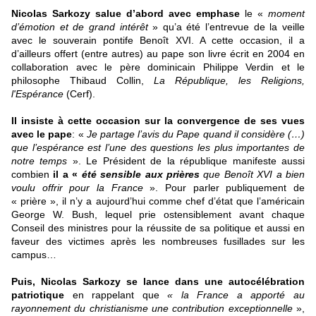
Nicolas Sarkozy salue d’abord avec emphase
le «
moment
d’émotion et de grand intérêt
» qu’a été l’entrevue de la veille
avec le souverain pontife Benoît XVI. A cette occasion, il a
d’ailleurs offert (entre autres) au pape son livre écrit en 2004 en
collaboration avec le père dominicain Philippe Verdin et le
philosophe Thibaud Collin,
La République, les Religions,
l'Espérance
(Cerf).
Il insiste à cette occasion sur la convergence de ses vues
avec le pape
: «
Je partage l’avis du Pape quand il
considère (…)
que l’espérance est l’une des questions les plus importantes de
notre temps
». Le Président de la république manifeste aussi
combien
il a «
été sensible aux prières
que Benoît XVI a bien
voulu offrir pour la France
». Pour parler publiquement de
« prière », il n’y a aujourd’hui comme chef d’état que l’américain
George W. Bush, lequel prie ostensiblement avant chaque
Conseil des ministres pour la réussite de sa politique et aussi en
faveur des victimes après les nombreuses fusillades sur les
campus…
Puis, Nicolas Sarkozy se lance dans une autocélébration
patriotique
en rappelant que
« la France a apporté au
rayonnement du christianisme une contribution exceptionnelle
»,