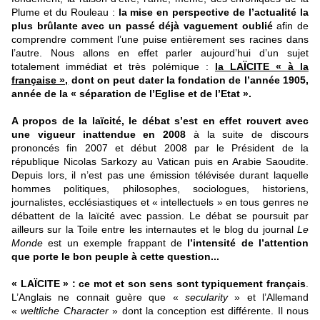
Plume et du Rouleau :
la mise en perspective de l’actualité la
plus brûlante avec un passé déjà vaguement oublié
afin de
comprendre comment l’une puise entièrement ses racines dans
l’autre. Nous allons en effet parler aujourd’hui d’un sujet
totalement immédiat et très polémique :
la LAÏCITE « à la
française »,
dont on peut dater la fondation de l’année 1905,
année de la « séparation de l’Eglise et de l’Etat ».
A propos de la laïcité, le débat s’est en effet rouvert avec
une vigueur inattendue
en 2008
à la suite de discours
prononcés fin 2007 et début 2008 par le Président de la
république Nicolas Sarkozy au Vatican puis en Arabie Saoudite.
Depuis lors, il n’est pas une émission télévisée durant laquelle
hommes politiques, philosophes, sociologues, historiens,
journalistes, ecclésiastiques et « intellectuels » en tous genres ne
débattent de la laïcité avec passion. Le débat se poursuit par
ailleurs sur la Toile entre les internautes et le blog du journal
Le
Monde
est un exemple frappant de
l’intensité de l’attention
que porte le bon peuple à cette question...
« LAÏCITE » : ce mot et son sens sont typiquement français
.
L’Anglais ne connait guère que «
secularity
» et l’Allemand
«
weltliche Character
» dont la conception est différente. Il nous