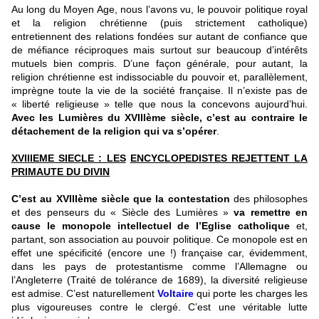
Au long du Moyen Age, nous l’avons vu, le pouvoir politique royal
et la religion chrétienne (puis strictement catholique)
entretiennent des relations fondées sur autant de confiance que
de méfiance réciproques mais surtout sur beaucoup d’intérêts
mutuels bien compris. D’une façon générale, pour autant, la
religion chrétienne est indissociable du pouvoir et, parallèlement,
imprègne toute la vie de la société française. Il n’existe pas de
« liberté religieuse » telle que nous la concevons aujourd’hui.
Avec les Lumières du XVIIIème siècle, c’est au contraire le
détachement de la religion qui va s’opérer
.
XVIIIEME SIECLE : LES
ENCYCLOPEDISTES REJETTENT LA
PRIMAUTE DU DIVIN
C’est au XVIIIème siècle que la contestation
des philosophes
et des penseurs du « Siècle des Lumières »
va remettre en
cause le monopole intellectuel de l’Eglise catholique
et,
partant, son association au pouvoir politique. Ce monopole est en
effet une spécificité (encore une !) française car, évidemment,
dans les pays de protestantisme comme l’Allemagne ou
l’Angleterre (Traité de tolérance de 1689), la diversité religieuse
est admise. C’est naturellement
Voltaire
qui porte les charges les
plus vigoureuses contre le clergé. C’est une véritable lutte