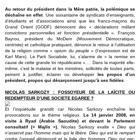
Au retour du président dans la Mère patrie, la polémique se
déchaîne en effet
. Une soixantaine de syndicats d'enseignants,
d’étudiants et d'associations ainsi que les francs-maçons du
Grand Orient (GODF) dénoncent des «
déclarations mêlant
convictions personnelles et fonction présidentielle
». François
Bayrou, président du MoDem (Mouvement Démocratique,
centriste) et catholique pratiquant, dénonce le retour à l’utilisation
de la religion comme «
opium du peuple
» (l’expression est de
Karl Marx). Le Parti Socialiste, lui, s’alarme de « la remise en
cause de cette grande loi républicaine »…. Dans la majorité elle-
même, c’est le malaise et les ministres, sollicités de toutes parts,
peinent à justifier, éclairer ou développer
les propos d’un
président, propos qui désarçonnent jusqu’à ses fidèles
.
NICOLAS SARKOZY : FOSSOYEUR DE LA LAÏCITE OU
REDEMPTEUR D’UNE SOCIETE EGAREE ?
Et l’inquiétude grandit car Nicolas Sarkozy enchaîne les
provocations sur le thème religieux.
Le 14 janvier 2008, en
visite à Ryad (Arabie Saoudite) et devant le Parlement
consultatif («
Majlis
»)
, Nicolas Sarkozy exalte «
Dieu qui
n’asservit pas l’homme mais qui le libère. Dieu qui est le rempart
contre l’orgueil démesuré et la folie des hommes. Dieu qui par-