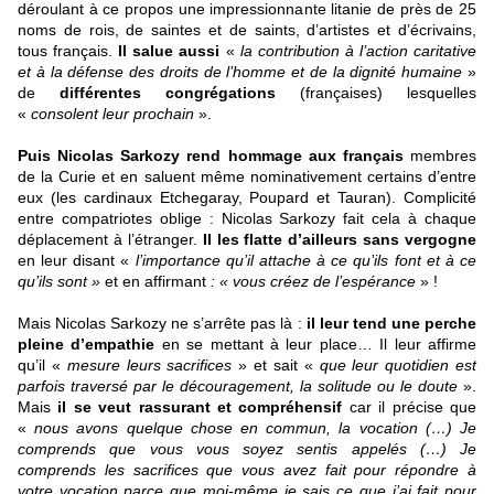
déroulant à ce propos une impressionnante litanie de près de 25
noms de rois, de saintes et de saints, d’artistes et d’écrivains,
tous français.
Il salue aussi
«
la contribution à l’action caritative
et à la défense des droits de l’homme et de la dignité humaine
»
de
différentes congrégations
(françaises) lesquelles
«
consolent leur prochain
».
Puis Nicolas Sarkozy
rend hommage aux français
membres
de la Curie et en saluent même nominativement certains d’entre
eux (les cardinaux Etchegaray, Poupard et Tauran). Complicité
entre compatriotes oblige : Nicolas Sarkozy fait cela à chaque
déplacement à l’étranger.
Il les flatte d’ailleurs sans vergogne
en leur disant «
l’importance qu’il attache à ce qu’ils font et à ce
qu’ils sont »
et en affirmant
: « vous créez de l’espérance
» !
Mais Nicolas Sarkozy ne s’arrête pas là :
il leur tend une perche
pleine d’empathie
en se mettant à leur place… Il leur affirme
qu’il «
mesure leurs sacrifices
» et sait «
que leur quotidien est
parfois traversé par le découragement, la solitude ou le doute
».
Mais
il se veut rassurant et compréhensif
car il précise que
«
nous avons quelque chose en commun, la vocation (…) Je
comprends que vous vous soyez sentis appelés (…) Je
comprends les sacrifices que vous avez fait pour répondre à
votre vocation parce que moi-même je sais ce que j’ai fait pour