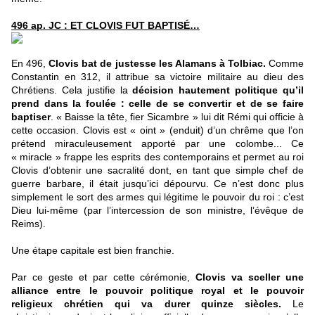
496 ap. JC : ET CLOVIS FUT BAPTIS
É
…
En 496,
Clovis bat de justesse les Alamans
à Tolbiac.
Comme
Constantin en 312, il attribue sa victoire militaire au dieu des
Chrétiens. Cela justifie la
décision hautement politique qu’il
prend dans la foulée : celle de se convertir et de se faire
baptiser
. « Baisse la tête, fier Sicambre » lui dit Rémi qui officie à
cette occasion. Clovis est « oint » (enduit) d’un chrême que l’on
prétend miraculeusement apporté par une colombe... Ce
« miracle » frappe les esprits des contemporains et permet au roi
Clovis d’obtenir une sacralité dont, en tant que simple chef de
guerre barbare, il était jusqu’ici dépourvu. Ce n’est donc plus
simplement le sort des armes qui légitime le pouvoir du roi : c’est
Dieu lui-même (par l’intercession de son ministre, l’évêque de
Reims).
Une étape capitale est bien franchie.
Par ce geste et par cette cérémonie,
Clovis va sceller une
alliance entre le pouvoir politique royal et le pouvoir
religieux chrétien qui va durer quinze siècles.
Le