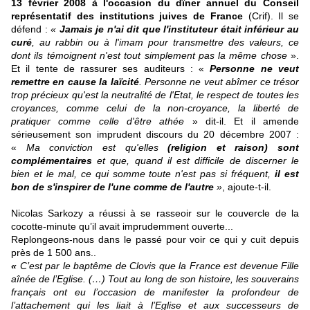
13 février 2008 à l'occasion du dîner annuel du Conseil
représentatif des institutions juives de France
(Crif). Il se
défend :
«
Jamais je n'ai dit que l'instituteur était inférieur au
curé
, au rabbin ou à l'imam pour transmettre des valeurs, ce
dont ils témoignent n'est tout simplement pas la même chose
».
Et il tente de rassurer ses auditeurs : «
Personne ne veut
remettre en cause la laïcité
. Personne ne veut abîmer ce trésor
trop précieux qu'est la neutralité de l'Etat, le respect de toutes les
croyances, comme celui de la non-croyance, la liberté de
pratiquer comme celle d'être athée
» dit-il. Et il amende
sérieusement son imprudent discours du 20 décembre 2007 :
«
Ma conviction est qu'elles
(religion et raison) sont
complémentaires
et que, quand il est difficile de discerner le
bien et le mal, ce qui somme toute n'est pas si fréquent,
il est
bon de s'inspirer de l'une comme de l'autre
»
, ajoute-t-il.
Nicolas Sarkozy a réussi à se rasseoir sur le couvercle de la
cocotte-minute qu’il avait imprudemment ouverte...
Replongeons-nous dans le passé pour voir ce qui y cuit depuis
près de 1 500 ans..
«
C’est par le baptême de Clovis que la France est devenue Fille
aînée de l’Eglise. (…) Tout au long de son histoire, les souverains
français ont eu l’occasion de manifester la profondeur de
l’attachement qui les liait à l’Eglise et aux successeurs de