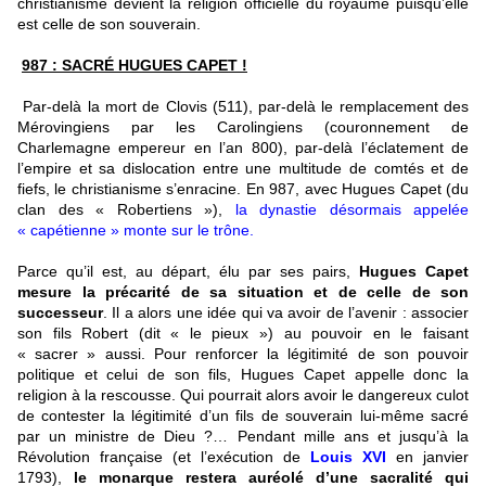
christianisme devient la religion officielle du royaume puisqu’elle
est celle de son souverain.
987 : SACR
É
HUGUES CAPET !
Par-delà la mort de Clovis (511), par-delà le remplacement des
Mérovingiens par les Carolingiens (couronnement de
Charlemagne empereur en l’an 800), par-delà l’éclatement de
l’empire et sa dislocation entre une multitude de comtés et de
fiefs, le christianisme s’enracine. En 987, avec Hugues Capet (du
clan des « Robertiens »),
la dynastie désormais appelée
« capétienne » monte sur le trône
.
Parce qu’il est, au départ, élu par ses pairs,
Hugues Capet
mesure la précarité de sa situation et de celle de son
successeur
. Il a alors une idée qui va avoir de l’avenir : associer
son fils Robert (dit « le pieux ») au pouvoir en le faisant
« sacrer » aussi. Pour renforcer la légitimité de son pouvoir
politique et celui de son fils, Hugues Capet appelle donc la
religion à la rescousse. Qui pourrait alors avoir le dangereux culot
de contester la légitimité d’un fils de souverain lui-même sacré
par un ministre de Dieu ?… Pendant mille ans et jusqu’à la
Révolution française (et l’exécution de
Louis XVI
en janvier
1793),
le monarque restera auréolé d’une sacralité qui