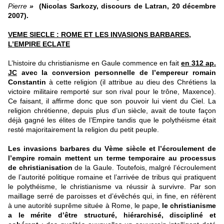
Pierre
»
(
Nicolas Sarkozy, discours de Latran, 20 décembre
2007).
VEME SIECLE : ROME ET LES INVASIONS BARBARES,
L’EMPIRE ECLATE
L’histoire du christianisme en Gaule commence en fait
en 312 ap.
JC
avec la conversion personnelle de l’empereur romain
Constantin
à cette religion (il attribue au dieu des Chrétiens la
victoire militaire remporté sur son rival pour le trône, Maxence).
Ce faisant, il affirme donc que son pouvoir lui vient du Ciel. La
religion chrétienne, depuis plus d’un siècle, avait de toute façon
déjà gagné les élites de l’Empire tandis que le polythéisme était
resté majoritairement la religion du petit peuple.
Les invasions barbares du Vème siècle et l’écroulement de
l’empire romain mettent un terme temporaire au processus
de christianisation
de la Gaule. Toutefois, malgré l’écroulement
de l’autorité politique romaine et l’arrivée de tribus qui pratiquent
le polythéisme, le christianisme va réussir à survivre. Par son
maillage serré de paroisses et d’évêchés qui, in fine, en réfèrent
à une autorité suprême située à Rome, le pape,
le christianisme
a le mérite d’être structuré, hiérarchisé, discipliné et