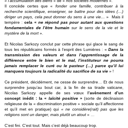
« l’accumulation des biens
» de «
nos sociétés modernes
».
Il concède certes que «
fonder une famille, contribuer à la
recherche scientifique, enseigner, se battre pour des idées (…)
diriger un pays, cela peut donner du sens à une vie…
»
Mais il
tempère :
cela «
ne répond pas pour autant aux questions
fondamentales de l’être humain
sur le sens de la vie et le
mystère de la mort
».
Et Nicolas Sarkozy conclut par cette phrase qui glace le sang de
tous les républicains formés à l’esprit des Lumières : «
Dans la
transmission des valeurs et dans l’apprentissage de la
différence entre le bien et le mal, l’instituteur ne pourra
jamais remplacer le curé ou le pasteur (…) parce qu’il lui
manquera toujours la radicalité du sacrifice de sa vie
» !
Ce président, décidément, ne cesse de surprendre… Et de nous
surprendre jusqu’au bout car, à la fin de sa tirade vaticane,
Nicolas Sarkozy appelle de ses vœux
l’avènement d’un
concept inédit : la «
laïcité positive
»
(sorte de déclinaison
religieuse de la « discrimination positive » sociale qu’il affectionne
et qu’il met en pratique) qui
« ne considère(rait) pas que les
religions sont un danger, mais plutôt un atout
» …
C’est fini. C’est tout. Mais c’est déjà beaucoup trop.