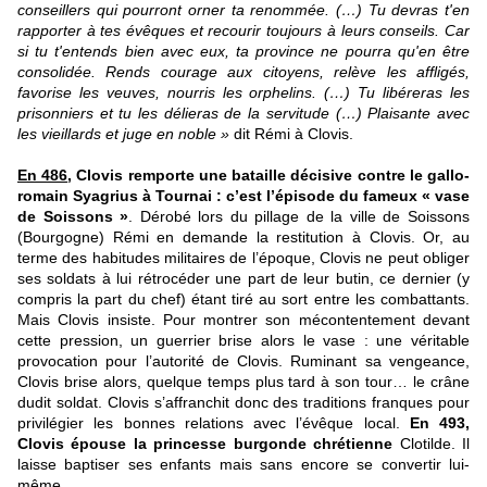
conseillers qui pourront orner ta renommée. (…) Tu devras t'en
rapporter à tes évêques et recourir toujours à leurs conseils. Car
si tu t'entends bien avec eux, ta province ne pourra qu'en être
consolidée. Rends courage aux citoyens, relève les affligés,
favorise les veuves, nourris les orphelins. (…) Tu libéreras les
prisonniers et tu les délieras de la servitude (…) Plaisante avec
les vieillards et juge en noble »
dit Rémi à Clovis.
En 486
, Clovis remporte une bataille décisive contre le gallo-
romain Syagrius à Tournai : c’est l’épisode du fameux « vase
de Soissons »
. Dérobé lors du pillage de la ville de Soissons
(Bourgogne) Rémi en demande la restitution à Clovis. Or, au
terme des habitudes militaires de l’époque, Clovis ne peut obliger
ses soldats à lui rétrocéder une part de leur butin, ce dernier (y
compris la part du chef) étant tiré au sort entre les combattants.
Mais Clovis insiste. Pour montrer son mécontentement devant
cette pression, un guerrier brise alors le vase : une véritable
provocation pour l’autorité de Clovis. Ruminant sa vengeance,
Clovis brise alors, quelque temps plus tard à son tour… le crâne
dudit soldat. Clovis s’affranchit donc des traditions franques pour
privilégier les bonnes relations avec l’évêque local.
En 493,
Clovis épouse la princesse burgonde chrétienne
Clotilde. Il
laisse baptiser ses enfants mais sans encore se convertir lui-
même.