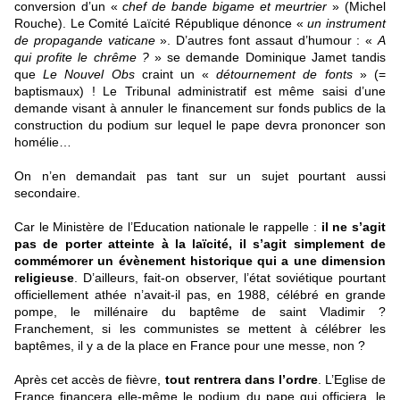
conversion d’un «
chef de bande bigame et meurtrier
» (Michel
Rouche). Le Comité Laïcité République dénonce «
un instrument
de propagande vaticane
». D’autres font assaut d’humour : «
A
qui profite le chrême ?
» se demande Dominique Jamet tandis
que
Le Nouvel Obs
craint un «
détournement de fonts
» (=
baptismaux) ! Le Tribunal administratif est même saisi d’une
demande visant à annuler le financement sur fonds publics de la
construction du podium sur lequel le pape devra prononcer son
homélie…
On n’en demandait pas tant sur un sujet pourtant aussi
secondaire.
Car le Ministère de l’Education nationale le rappelle :
il ne s’agit
pas de porter atteinte à la laïcité, il s’agit simplement de
commémorer un évènement historique qui a une dimension
religieuse
. D’ailleurs, fait-on observer, l’état soviétique pourtant
officiellement athée n’avait-il pas, en 1988, célébré en grande
pompe, le millénaire du baptême de saint Vladimir ?
Franchement, si les communistes se mettent à célébrer les
baptêmes, il y a de la place en France pour une messe, non ?
Après cet accès de fièvre,
tout rentrera dans l’ordre
. L’Eglise de
France financera elle-même le podium du pape qui officiera, le