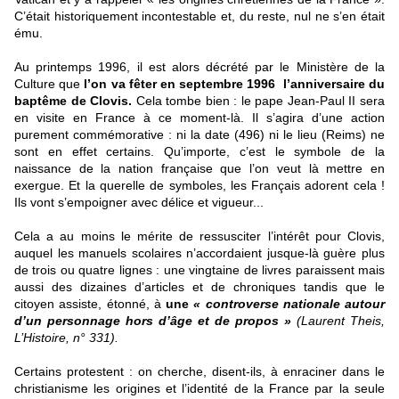
C’était historiquement incontestable et, du reste, nul ne s’en était
ému.
Au printemps 1996, il est alors décrété par le Ministère de la
Culture que
l’on va fêter en septembre 1996
l’anniversaire du
baptême de Clovis.
Cela tombe bien : le pape Jean-Paul II sera
en visite en France à ce moment-là. Il s’agira d’une action
purement commémorative : ni la date (496) ni le lieu (Reims) ne
sont en effet certains. Qu’importe, c’est le symbole de la
naissance de la nation française que l’on veut là mettre en
exergue. Et la querelle de symboles, les Français adorent cela !
Ils vont s’empoigner avec délice et vigueur...
Cela a au moins le mérite de ressusciter l’intérêt pour Clovis,
auquel les manuels scolaires n’accordaient jusque-là guère plus
de trois ou quatre lignes : une vingtaine de livres paraissent mais
aussi des dizaines d’articles et de chroniques tandis que le
citoyen assiste, étonné, à
une
« controverse nationale autour
d’un personnage hors d’âge et de propos »
(Laurent Theis,
L’Histoire, n° 331).
Certains protestent : on cherche, disent-ils, à enraciner dans le
christianisme les origines et l’identité de la France par la seule