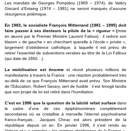
Les mandats de Georges Pompidou (1969 – 1974), de Valéry
Giscard d’Estaing (1974 – 1981) ne seront marqués d’aucune
résurgence polémique.
En 1983, le socialiste François Mitterrand (1981 – 1995) doit
faire passer à ses électeurs la pilule de la « rigueur » (
mise
en œuvre par le Premier Ministre Laurent Fabius) : il redore son
blason « de gauche » en cherchant querelle à l’école « privée »,
largement d’obédience catholique, à laquelle il est prévu de
retirer l’essentiel de subventions versées au titre de la Loi Falloux
(qui date de 1850…).
La mobilisation est énorme
et réunit plusieurs millions de
manifestants à travers la France : une réaction probablement très
au-delà de ce que François Mitterrand avait prévu. Son Ministre
de l’Education, Robert Savary, sert de fusible : il est limogé tandis
que son projet de loi est retiré dans l’humiliation.
C’est en 1996 que la question de la laïcité refait surface
dans
le cadre d’une de ces épiphénomènes complètement
secondaires où se cristallise à merveille l’éternel psychodrame
franco-français… Jacques Chirac est alors président de la
république depuis un an. En janvier 1996, il s’est rendu au
Vatican et y a rappeler « les origines chrétiennes de la France ».