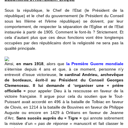
Sous la république, le Chef de l’Etat (le Président de la
république) et le chef du gouvernement (le Président du Conseil
sous les IIIème et IVème république) se doivent, par leur
comportement, de respecter la séparation de l’Eglise et de l’Etat
instaurée à partir de 1905. Comment le font-ils ? Strictement. Et
cela d’autant plus que ces deux fonctions vont être longtemps
occupées par des républicains dont la religiosité ne sera pas la
qualité principale.
Ainsi,
en mars 1918
, alors que
la Première Guerre mondiale
s’éternise depuis 4 ans et que, à ce moment, personne n’y
entrevoit d’issue victorieuse,
le cardinal Andrieu, archevêque
de bordeaux, écrit-il au Président du Conseil Georges
Clemenceau. Il lui demande d ‘organiser une « prière
officielle »
pour appeler Dieu à la rescousse en faveur de la
victoire française. Il argue pour cela du soutien que le Tout-
Puissant avait accordé en 496 à la bataille de Tolbiac en faveur
de Clovis, en 1214 à la bataille de Bouvines en faveur de Philippe
Auguste ou encore en 1429 à Orléans en faveur de Jeanne
d’Arc.
Sans succès auprès du « Tigre »
qui annote sobrement
la missive d’un «
pas de réponse
» manuscrit et fait classer le