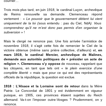
courrier…
Trois mois plus tard, en juin 1918, le cardinal Luçon, archevêque
de Reims renouvelle sa demande. Clemenceau répond
vertement : «
Le pouvoir que le gouvernement détient lui vient
uniquement de la loi (
sous entendu : pas du Ciel, NdA
). Vous
comprendrez qu’il ne m’est donc pas permis d’en organiser la
subversion
» !
Mais le clergé ne renonce pas. Une fois arrivée l’armistice de
novembre 1918, il s’agit cette fois de remercier le Ciel de la
victoire obtenue (même sans prière collective, d’ailleurs) et,
en
mars 1919, le cardinal Mercier, archevêque de Malines,
demande aux autorités politiques de « présider un acte de
religion ».
Clemenceau s’y oppose
de nouveau, rappelant que
les citoyens, en tant que tels ont «
le plein exercice d’une
complète liberté
» mais que pour ce qui est des représentants
officiels de la république, la question est exclue.
1918 : L’Alsace et la Lorraine sont de retour
dans la Mère
Patrie. Le Concordat de 1801 y est évidemment en vigueur
puisque, en 1905, ces provinces étaient sujettes du Reich
allemand. Va-t-on l’imposer outre-Vosges ? Prudemment, on y
renonce.