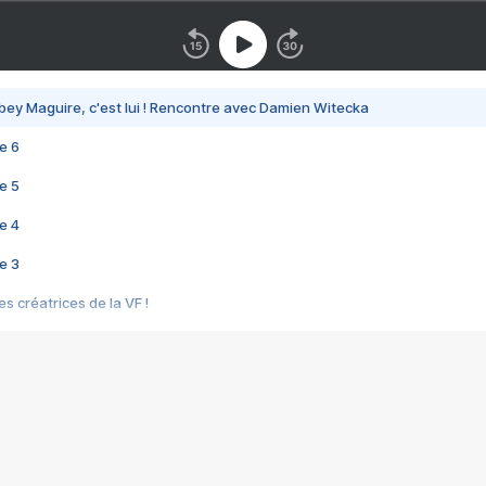
bey Maguire, c'est lui ! Rencontre avec Damien Witecka
e 6
e 5
e 4
e 3
s créatrices de la VF !
e 2
e 1
e Mektoub My Love arrive enfin ! Rencontre avec Shaïn Boumedine et Sal
i : après Toni en famille