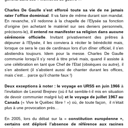
Charles De Gaulle s’est efforcé toute sa vie de ne jamais
rater l’office dominical
. Il va faire de même durant son mandat.
En revanche, s’il redonne à la chapelle de l’Elysée sa fonction
d’origine (en achetant le matériel sur ses deniers personnels,
précisons-le),
il entend ne manifester sa religion dans aucune
cérémonie officielle
. Invitant privativement des prêtres à
déjeuner à l’Elysée, il les conviera à réciter le bénédicité mais,
lorsque ce sera le cas de cardinaux lors d’un dîner officiel, il s’en
abstiendra toujours. Idem pour la messe. Charles De Gaulle
communie lorsqu’il s’y rend à titre privé mais, quand il assiste à
une célébration en tant que Chef de l’Etat (obsèques ou autre), il
s’en abstient (il s’abstient aussi de chanter durant les offices,
mais c’est… parce qu’il chante faux !)
Deux exceptions à noter : le voyage en URSS en juin 1966
à
l’invitation de Leonid Brejnev (où il fut semble-t-il mis en situation
de devoir communier malgré lui)
et le voyage de juillet 1967 au
Canada
(« Vive le Québec libre ! ») où, de toute façon,
il n’était
plus à une provocation près…
En 2005, lors du débat sur la «
constitution européenne »,
certains ont déploré l’absence de référence aux racines