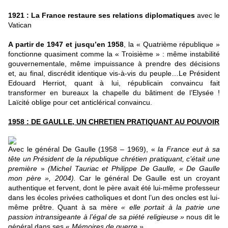
1921 : La France restaure ses relations diplomatiques
avec le
Vatican
A partir de 1947 et jusqu’en 1958
, la « Quatrième république »
fonctionne quasiment comme la « Troisième » : même instabilité
gouvernementale, même impuissance à prendre des décisions
et, au final, discrédit identique vis-à-vis du peuple…Le Président
Edouard Herriot, quant à lui, républicain convaincu fait
transformer en bureaux la chapelle du bâtiment de l’Elysée !
Laïcité oblige pour cet anticlérical convaincu.
1958 : DE GAULLE, UN CHRETIEN PRATIQUANT AU POUVOIR
Avec le général De Gaulle (1958 – 1969), «
la France eut à sa
tête un Président de la république chrétien pratiquant, c’était une
première
»
(Michel Tauriac et Philippe De Gaulle, « De Gaulle
mon père », 2004).
Car le général De Gaulle est un croyant
authentique et fervent, dont le père avait été lui-même professeur
dans les écoles privées catholiques et dont l’un des oncles est lui-
même prêtre. Quant à sa mère
« elle portait à la patrie une
passion intransigeante à l’égal de sa piété religieuse »
nous dit le
général dans ses «
Mémoires de guerre ».