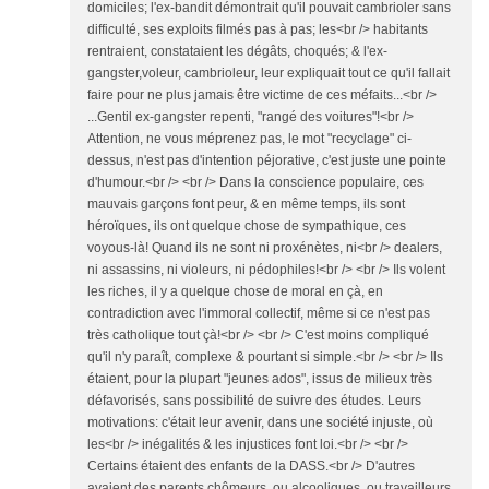
domiciles; l'ex-bandit démontrait qu'il pouvait cambrioler sans
difficulté, ses exploits filmés pas à pas; les<br /> habitants
rentraient, constataient les dégâts, choqués; & l'ex-
gangster,voleur, cambrioleur, leur expliquait tout ce qu'il fallait
faire pour ne plus jamais être victime de ces méfaits...<br />
...Gentil ex-gangster repenti, "rangé des voitures"!<br />
Attention, ne vous méprenez pas, le mot "recyclage" ci-
dessus, n'est pas d'intention péjorative, c'est juste une pointe
d'humour.<br /> <br /> Dans la conscience populaire, ces
mauvais garçons font peur, & en même temps, ils sont
héroïques, ils ont quelque chose de sympathique, ces
voyous-là! Quand ils ne sont ni proxénètes, ni<br /> dealers,
ni assassins, ni violeurs, ni pédophiles!<br /> <br /> Ils volent
les riches, il y a quelque chose de moral en çà, en
contradiction avec l'immoral collectif, même si ce n'est pas
très catholique tout çà!<br /> <br /> C'est moins compliqué
qu'il n'y paraît, complexe & pourtant si simple.<br /> <br /> Ils
étaient, pour la plupart "jeunes ados", issus de milieux très
défavorisés, sans possibilité de suivre des études. Leurs
motivations: c'était leur avenir, dans une société injuste, où
les<br /> inégalités & les injustices font loi.<br /> <br />
Certains étaient des enfants de la DASS.<br /> D'autres
avaient des parents chômeurs, ou alcooliques, ou travailleurs