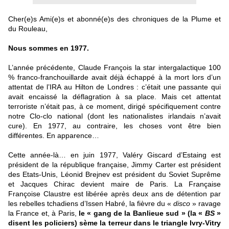
Cher(e)s Ami(e)s et abonné(e)s des chroniques de la Plume et
du Rouleau,
Nous sommes en 1977.
L’année précédente, Claude François la star intergalactique 100
% franco-franchouillarde avait déjà échappé à la mort lors d’un
attentat de l’IRA au Hilton de Londres : c’était une passante qui
avait encaissé la déflagration à sa place. Mais cet attentat
terroriste n’était pas, à ce moment, dirigé spécifiquement contre
notre Clo-clo national (dont les nationalistes irlandais n’avait
cure). En 1977, au contraire, les choses vont être bien
différentes. En apparence…
Cette année-là… en juin 1977, Valéry Giscard d’Estaing est
président de la république française, Jimmy Carter est président
des Etats-Unis, Léonid Brejnev est président du Soviet Suprême
et Jacques Chirac devient maire de Paris. La Française
Françoise Claustre est libérée après deux ans de détention par
les rebelles tchadiens d’Issen Habré, la fièvre du «
disco
» ravage
la France et, à Paris,
le « gang de la Banlieue sud » (la «
BS
»
disent les policiers) sème la terreur dans le triangle Ivry-Vitry