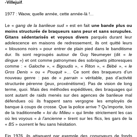
-Villejuif
.
1977 : Waow, quelle année, cette année-là !...
Le «
gang de la banlieue sud
» est en fait
une bande plus ou
moins structurée de braqueurs sans peur et sans scrupules.
Gitans sédentarisés et voyous divers
parqués durant leur
adolescence en maisons de redressement, ils ont quitté leurs
« blousons noirs » pour entrer de plain pied dans le banditisme
dur. Ils sont regroupés autour de Guy Neumeyer (dit «
le
dingue
») et ont comme patronymes des sobriquets pittoresques
comme : «
Galoche
», «
Bigoudis
», «
Riton
», «
Bébé
», «
le
Gros Denis
» ou «
Pouquit
»… Ce sont des braqueurs d’un
nouveau genre : pas de «
parrain
» véritable, pas d’activité
structurée pérenne (jeux, proxénétisme). Pas de vision de long
terme, quoi. Mais des méthodes expéditives, des braquages qui
sont autant de raids menés sur des agences de banlieue mal
défendues où ils frappent sans vergogne les employés de
banque à coups de crosse. Que la police arrive ? Qu’importe, loin
de la traditionnelle «
loi du Milieu
» qui limite strictement les cas
où les voyous «
à l’ancienne
» tirent sur les flics, les gars de la
«
BS
» ouvrent le feu sans hésitation.
Fin 1976, ils attaquent par exemple des convoyeurs de fonds