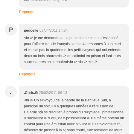
Répondre
P
peucelle
02/04/2011 14:34
<br /> je me demande qui a put raconter ce qui c'est passè
pour l'affaire claude françois car sur 4 personnes 3 son mort
et ce n'ai pas la quatrieme; les petits voyous qui ont entendu
deux ou trois phares<br /> en catimini en prison et font leurs
sauces apres on connaient<br /> <br /> <br />
Répondre
.
.Chris.G
25/02/2011 06:13
<br /> Un ex-voyou de la bande de la Banlieue Sud, a
participé un soir, il y a quelques années à l'émission de
Delarue "çà se discute", à propos du recyclage...professionnel
& social!<br /> & oui, c'est possible!<br /> Il a même obtenu un
contrat pour une émission avec M6.<br /> Des "volontaires",
désireux de passer à la tv, sans doute, s'absentaient de leurs