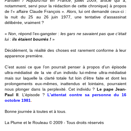
Parisien / Aujourd’hui en France
, juillet 2009, article qui a,
notamment, servi pour la rédaction de cette chronique) à propos
de l’« affaire Claude François ». Alors, lui ont demandé ceux-ci :
la nuit du 25 au 26 juin 1977, une tentative d’assassinat
délibérée, vraiment ?
«
Non
, répond l’ex-gangster :
les gars ne savaient pas que c’était
lui :
ils étaient bourrés !
»
Décidément, la réalité des choses est rarement conforme à leur
apparence première.
C’est aussi ce que l’on pourrait penser à propos d’un épisode
ultra-médiatisé de la vie d’un individu lui-même ultra-médiatisé
mais sur laquelle la clarté totale fut loin d’être faite et dont les
prolongements eux-mêmes, inattendus et lointains, pourraient
nous plonger dans la perplexité. Cet individu ?
Le pape Jean-
Paul II
. L’épisode ?
L’attentat
contre sa personne du 16
octobre 1981
.
Bonne journée à toutes et à tous.
La Plume et le Rouleau © 2009 - Tous droits réservés