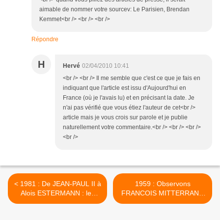
aimable de nommer votre sourcev: Le Parisien, Brendan
Kemmet<br /> <br /> <br />
Répondre
H
Hervé
02/04/2010 10:41
<br /> <br /> Il me semble que c'est ce que je fais en
indiquant que l'article est issu d'Aujourd'hui en
France (où je l'avais lu) et en précisant la date. Je
n'ai pas vérifié que vous étiez l'auteur de cet<br />
article mais je vous crois sur parole et je publie
naturellement votre commentaire.<br /> <br /> <br />
<br />
< 1981 : De JEAN-PAUL II à
1959 : Observons
Alois ESTERMANN : les
FRANCOIS MITTERRAND
secrets d'Etat du Vatican
rue de l'Observatoire... >