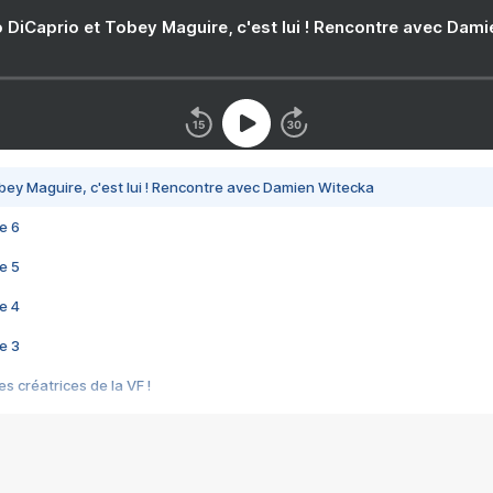
 DiCaprio et Tobey Maguire, c'est lui ! Rencontre avec Dam
bey Maguire, c'est lui ! Rencontre avec Damien Witecka
e 6
e 5
e 4
e 3
s créatrices de la VF !
e 2
e 1