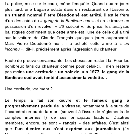
La police, mise sur le coup, mène l’enquête. Quand quatre jours
plus tard, une bagarre éclate dans un restaurant de l’Essonne,
un truand nommé Pierre Dieudonné est arrêté
. Il est le frère
d’un des caïds du «
gang de la Banlieue sud
» et on le trouve en
possession d’un revolver «
38 spécial
». Surprise, les analyses
balistiques confirment que cette arme est l’une de celle qui a tiré
sur la voiture de Claude François quelques jours auparavant.
Mais Pierre Dieudonné nie : il a acheté cette arme à «
un
inconnu
», dit-il, précisément après l’agression du chanteur.
Faute de preuve convaincante. Les choses en restent là. Pour les
nombreux fans du chanteur comme pour celui-ci, il n’en restera
pas moins
une certitude :
un soir de juin 1977, le gang de la
Banlieue sud avait tenté d’assassiner la vedette…
Une certitude, vraiment ?
Le temps a fait son œuvre et
le fameux gang a
progressivement perdu de la vitesse
, notamment à la suite de
l’incarcération ou de la mort (souvent à l’issue de règlements de
comptes internes !) de ses principaux leaders. D’autres
membres, encore, se sont « rangés » des affaires. C’est ainsi
que
l’un d’entre eux s’est exprimé aux journalistes
(
Le