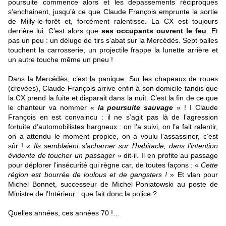
poursuite commence alors et les dépassements réciproques
s’enchainent, jusqu’à ce que Claude François emprunte la sortie
de Milly-le-forêt et, forcément ralentisse. La CX est toujours
derrière lui. C’est alors que
ses occupants ouvrent le feu
. Et
pas un peu : un déluge de tirs s’abat sur la Mercédès. Sept balles
touchent la carrosserie, un projectile frappe la lunette arrière et
un autre touche même un pneu !
Dans la Mercédès, c’est la panique. Sur les chapeaux de roues
(crevées), Claude François arrive enfin à son domicile tandis que
la CX prend la fuite et disparait dans la nuit. C’est la fin de ce que
le chanteur va nommer «
la poursuite sauvage
» ! I Claude
François en est convaincu : il ne s’agit pas là de l’agression
fortuite d’automobilistes hargneux : on l’a suivi, on l’a fait ralentir,
on a attendu le moment propice, on a voulu l’assassiner, c’est
sûr !
« Ils semblaient s’acharner sur l’habitacle, dans l’intention
évidente de toucher un passager
» dit-il. Il en profite au passage
pour déplorer l’insécurité qui règne car, de toutes façons : «
Cette
région est bourrée de loulous et de gangsters !
» Et vlan pour
Michel Bonnet, successeur de Michel Poniatowski au poste de
Ministre de l’Intérieur : que fait donc la police ?
Quelles années, ces années 70 !…