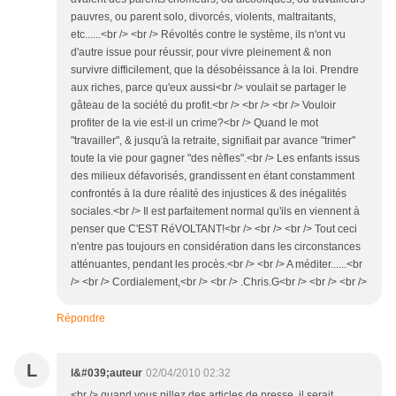
pauvres, ou parent solo, divorcés, violents, maltraitants,
etc......<br /> <br /> Révoltés contre le système, ils n'ont vu
d'autre issue pour réussir, pour vivre pleinement & non
survivre difficilement, que la désobéissance à la loi. Prendre
aux riches, parce qu'eux aussi<br /> voulait se partager le
gâteau de la société du profit.<br /> <br /> <br /> Vouloir
profiter de la vie est-il un crime?<br /> Quand le mot
"travailler", & jusqu'à la retraite, signifiait par avance "trimer"
toute la vie pour gagner "des nèfles".<br /> Les enfants issus
des milieux défavorisés, grandissent en étant constamment
confrontés à la dure réalité des injustices & des inégalités
sociales.<br /> Il est parfaitement normal qu'ils en viennent à
penser que C'EST RéVOLTANT!<br /> <br /> <br /> Tout ceci
n'entre pas toujours en considération dans les circonstances
atténuantes, pendant les procès.<br /> <br /> A méditer......<br
/> <br /> Cordialement,<br /> <br /> .Chris.G<br /> <br /> <br />
Répondre
L
l&#039;auteur
02/04/2010 02:32
<br /> quand vous pillez des articles de presse, il serait