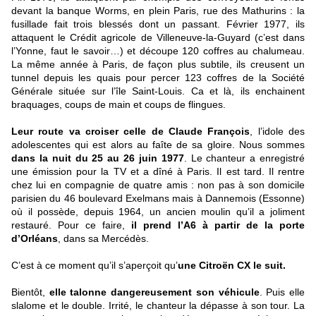
devant la banque Worms, en plein Paris, rue des Mathurins : la
fusillade fait trois blessés dont un passant. Février 1977, ils
attaquent le Crédit agricole de Villeneuve-la-Guyard (c’est dans
l’Yonne, faut le savoir…) et découpe 120 coffres au chalumeau.
La même année à Paris, de façon plus subtile, ils creusent un
tunnel depuis les quais pour percer 123 coffres de la Société
Générale située sur l’île Saint-Louis. Ca et là, ils enchainent
braquages, coups de main et coups de flingues.
Leur route va croiser celle de Claude François
, l’idole des
adolescentes qui est alors au faîte de sa gloire. Nous sommes
dans la nuit du 25 au 26 juin 1977
. Le chanteur a enregistré
une émission pour la TV et a dîné à Paris. Il est tard. Il rentre
chez lui en compagnie de quatre amis : non pas à son domicile
parisien du 46 boulevard Exelmans mais à Dannemois (Essonne)
où il possède, depuis 1964, un ancien moulin qu’il a joliment
restauré. Pour ce faire,
il prend l’A6 à partir de la porte
d’Orléans
, dans sa Mercédès.
C’est à ce moment qu’il s’aperçoit qu’
une Citroën CX le suit.
Bientôt,
elle talonne dangereusement son véhicule
. Puis elle
slalome et le double. Irrité, le chanteur la dépasse à son tour. La