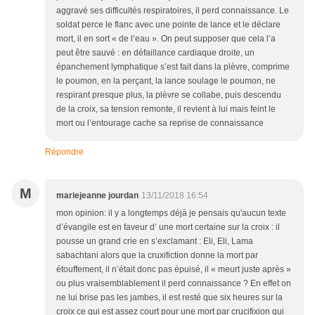
aggravé ses difficultés respiratoires, il perd connaissance. Le
soldat perce le flanc avec une pointe de lance et le déclare
mort, il en sort « de l’eau ». On peut supposer que cela l’a
peut être sauvé : en défaillance cardiaque droite, un
épanchement lymphatique s’est fait dans la plèvre, comprime
le poumon, en la perçant, la lance soulage le poumon, ne
respirant presque plus, la plèvre se collabe, puis descendu
de la croix, sa tension remonte, il revient à lui mais feint le
mort ou l’entourage cache sa reprise de connaissance
Répondre
M
mariejeanne jourdan
13/11/2018 16:54
mon opinion: il y a longtemps déjà je pensais qu'aucun texte
d’évangile est en faveur d’ une mort certaine sur la croix : il
pousse un grand crie en s’exclamant : Eli, Eli, Lama
sabachtani alors que la cruxifiction donne la mort par
étouffement, il n’était donc pas épuisé, il « meurt juste après »
ou plus vraisemblablement il perd connaissance ? En effet on
ne lui brise pas les jambes, il est resté que six heures sur la
croix ce qui est assez court pour une mort par crucifixion qui