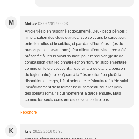
M
Mettey
03/03/2017 00:03
Article très bien raisonné et documenté. Deux petits bémols :
l'implantation des clous était réalisée soit dans le carpe, soit
entre le radius et le cubitus, et pas dans l'humérus... (os du
bras et pas de l'avant-bras). Par ailleurs l'eau vinaigrée a été
présentée à Jésus avant sa mort, pour l'abreuver (geste de
compassion d'un légionnaire et non "torture" supplémentaire
comme on le croit souvent... l'eau vinaigrée étant la boisson
du légionnaire).<br /> Quant à la "résurection" ou plutôt la
disparition du corps, il faut noter que le "simulacre" a été suivi
immédiatement de la fermeture du tombeau sous les yeux
des soldats romains qui montèrent la garde ensuite. Mais
comme les seuls écrits ont été des écrits chrétiens...
Répondre
K
kris
29/12/2016 01:36