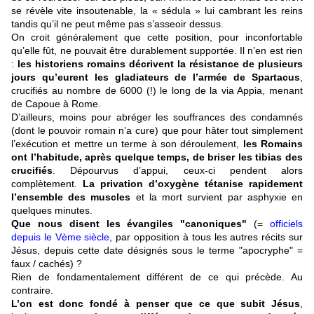
se révèle vite insoutenable, la « sédula » lui cambrant les reins
tandis qu’il ne peut même pas s’asseoir dessus.
On croit généralement que cette position, pour inconfortable
qu’elle fût, ne pouvait être durablement supportée. Il n’en est rien
:
les historiens romains décrivent la résistance de plusieurs
jours qu’eurent les gladiateurs de l’armée de Spartacus
,
crucifiés au nombre de 6000 (!) le long de la via Appia, menant
de Capoue à Rome.
D’ailleurs, moins pour abréger les souffrances des condamnés
(dont le pouvoir romain n’a cure) que pour hâter tout simplement
l’exécution et mettre un terme à son déroulement,
les Romains
ont l’habitude, après quelque temps, de briser les tibias des
crucifiés
. Dépourvus d’appui, ceux-ci pendent alors
complètement.
La privation d’oxygène tétanise rapidement
l’ensemble des muscles
et la mort survient par asphyxie en
quelques minutes.
Que nous disent les évangiles "canoniques"
(=
officiels
depuis le Vème siècle
, par opposition à tous les autres récits sur
Jésus, depuis cette date désignés sous le terme "apocryphe" =
faux / cachés) ?
Rien de fondamentalement différent de ce qui précède. Au
contraire.
L’on est donc fondé à penser que ce que subit Jésus
,