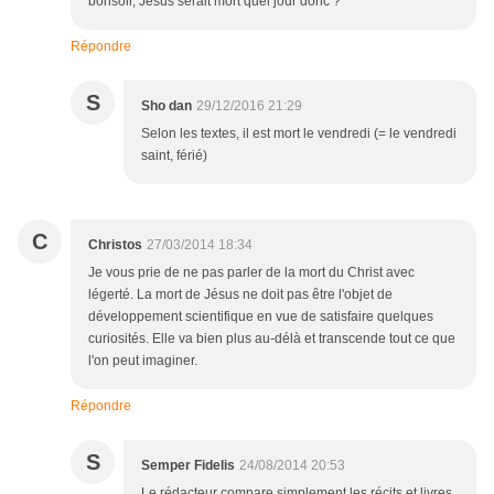
bonsoir, Jésus serait mort quel jour donc ?
Répondre
S
Sho dan
29/12/2016 21:29
Selon les textes, il est mort le vendredi (= le vendredi
saint, férié)
C
Christos
27/03/2014 18:34
Je vous prie de ne pas parler de la mort du Christ avec
légerté. La mort de Jésus ne doit pas être l'objet de
développement scientifique en vue de satisfaire quelques
curiosités. Elle va bien plus au-délà et transcende tout ce que
l'on peut imaginer.
Répondre
S
Semper Fidelis
24/08/2014 20:53
Le rédacteur compare simplement les récits et livres