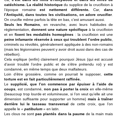
catéchisme.
La réalité historique
du supplice de la crucifixion à
l’époque romaine
est nettement différente.
Car,
dans
l’Antiquité, dans toutes les civilisations, on adore crucifier
.
On crucifie même parfois la tête en bas, c’est amusant aussi.
Seuls les Romains
, en revanche, avec leurs habitudes de
réglementation,
donnent une nature spécifique
à la crucifixion
et en
fixent les modalités homogènes
: la crucifixion est une
peine infamante réservée à ceux qui troublent l’ordre public
,
criminels ou révoltés, généralement appliquée à des non-romains
(mais les légionnaires peuvent y avoir droit aussi dans des cas de
rébellion).
Cela explique (enfin) clairement pourquoi Jésus (qui est accusé
d’avoir troublé l’ordre public et de s’être prétendu roi) y est
condamné, en même temps que deux malfaiteurs.
Loin d’être grossière, comme on pourrait le supposer,
cette
torture est en fait particulièrement raffinée.
Le
supplicié, que l’on commence par épuiser à l’aide de
coups
, est condamné,
non pas à porter la croix
en elle-même
(beaucoup trop lourde et volumineuse, si l’on veut qu’elle ait une
dimension suffisante pour supporter un homme)
mais à traîner
derrière lui le tasseau transversal
de cette croix, que l’on
appelle le
«
patibulum
»
en latin.
Les clous ne sont
pas plantés dans la paume
de la main mais