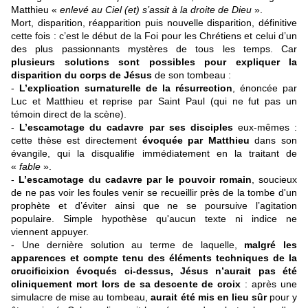
Matthieu «
enlevé au Ciel (et) s’assit à la droite de Dieu
».
Mort, disparition, réapparition puis nouvelle disparition, définitive
cette fois : c’est le début de la Foi pour les Chrétiens et celui d’un
des plus passionnants mystères de tous les temps. Car
plusieurs solutions sont possibles pour expliquer la
disparition du corps de Jésus
de son tombeau :
-
L’explication surnaturelle de la résurrection
, énoncée par
Luc et Matthieu et reprise par Saint Paul (qui ne fut pas un
témoin direct de la scène).
-
L’escamotage du cadavre
par ses disciples
eux-mêmes :
cette thèse est directement
évoquée
par Matthieu
dans son
évangile, qui la disqualifie immédiatement en la traitant de
«
fable
».
-
L’escamotage du cadavre
par le pouvoir romain
, soucieux
de ne pas voir les foules venir se recueillir près de la tombe d'un
prophète et d’éviter ainsi que ne se poursuive l’agitation
populaire. Simple hypothèse qu'aucun texte ni indice ne
viennent appuyer.
- Une dernière solution au terme de laquelle,
malgré les
apparences et compte tenu des éléments techniques de la
crucificixion évoqués ci-dessus, Jésus n’aurait pas été
cliniquement mort lors de sa descente de croix
: après une
simulacre de mise au tombeau,
aurait été mis en lieu sûr
pour y