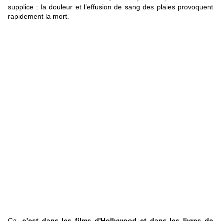
supplice : la douleur et l’effusion de sang des plaies provoquent
rapidement la mort.
Ca,
c’est dans les films d'Hollywood et dans les livres de