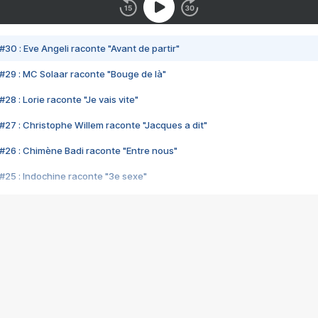
#30 : Eve Angeli raconte "Avant de partir"
#29 : MC Solaar raconte "Bouge de là"
28 : Lorie raconte "Je vais vite"
#27 : Christophe Willem raconte "Jacques a dit"
#26 : Chimène Badi raconte "Entre nous"
#25 : Indochine raconte "3e sexe"
#24 : Zaho raconte "C'est chelou"
#23 : Patrick Bruel raconte "Au café des délices"
#22 : Kyo raconte "Le chemin"
#21 : Nolwenn Leroy raconte "Cassé"
#20 : Patrick Hernandez raconte "Born to be alive"