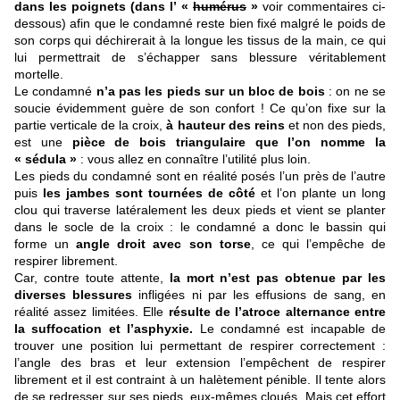
dans les poignets (dans l’ «
humérus
»
voir commentaires ci-
dessous) afin que le condamné reste bien fixé malgré le poids de
son corps qui déchirerait à la longue les tissus de la main, ce qui
lui permettrait de s’échapper sans blessure véritablement
mortelle.
Le condamné
n’a pas les pieds sur un bloc de bois
: on ne se
soucie évidemment guère de son confort ! Ce qu’on fixe sur la
partie verticale de la croix,
à hauteur des reins
et non des pieds,
est une
pièce de bois triangulaire que l’on nomme la
« sédula »
: vous allez en connaître l’utilité plus loin.
Les pieds du condamné sont en réalité posés l’un près de l’autre
puis
les jambes sont tournées de côté
et l’on plante un long
clou qui traverse latéralement les deux pieds et vient se planter
dans le socle de la croix : le condamné a donc le bassin qui
forme un
angle droit avec son torse
, ce qui l’empêche de
respirer librement.
Car, contre toute attente,
la mort n’est pas obtenue par les
diverses blessures
infligées ni par les effusions de sang, en
réalité assez limitées. Elle
résulte de l’atroce alternance entre
la suffocation et l’asphyxie.
Le condamné est incapable de
trouver une position lui permettant de respirer correctement :
l’angle des bras et leur extension l’empêchent de respirer
librement et il est contraint à un halètement pénible. Il tente alors
de se redresser sur ses pieds, eux-mêmes cloués. Mais cet effort