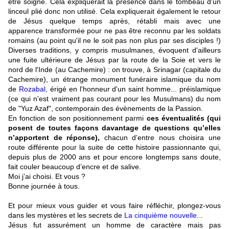
être soigné. Cela expliquerait la présence dans le tombeau d'un
linceul plié donc non utilisé. Cela expliquerait également le retour
de Jésus quelque temps après, rétabli mais avec une
apparence transformée pour ne pas être reconnu par les soldats
romains (au point qu'il ne le soit pas non plus par ses disciples !)
Diverses traditions, y compris musulmanes, évoquent d'ailleurs
une fuite ultérieure de Jésus par la route de la Soie et vers le
nord de l'Inde (au Cachemire) : on trouve, à Srinagar (capitale du
Cachemire), un étrange monument funéraire islamique du nom
de
Rozabal,
érigé en l'honneur d'un saint homme... préislamique
(ce qui n'est vraiment pas courant pour les Musulmans) du nom
de "Yuz Azaf", contemporain des évènements de la Passion.
En fonction de son positionnement parmi
ces éventualités (qui
posent de toutes façons davantage de questions qu’elles
n’apportent de réponse),
chacun d’entre nous choisira une
route différente pour la suite de cette histoire passionnante qui,
depuis plus de 2000 ans et pour encore longtemps sans doute,
fait couler beaucoup d’encre et de salive.
Moi j’ai choisi. Et vous ?
Bonne journée à tous.
Et pour mieux vous guider et vous faire réfléchir, plongez-vous
dans les mystères et les secrets de
La cinquième nouvelle
...
Jésus fut assurément un homme de caractère mais pas