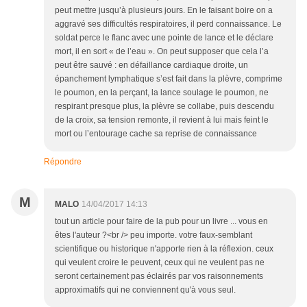
peut mettre jusqu’à plusieurs jours. En le faisant boire on a
aggravé ses difficultés respiratoires, il perd connaissance. Le
soldat perce le flanc avec une pointe de lance et le déclare
mort, il en sort « de l’eau ». On peut supposer que cela l’a
peut être sauvé : en défaillance cardiaque droite, un
épanchement lymphatique s’est fait dans la plèvre, comprime
le poumon, en la perçant, la lance soulage le poumon, ne
respirant presque plus, la plèvre se collabe, puis descendu
de la croix, sa tension remonte, il revient à lui mais feint le
mort ou l’entourage cache sa reprise de connaissance
Répondre
M
MALO
14/04/2017 14:13
tout un article pour faire de la pub pour un livre ... vous en
êtes l'auteur ?<br /> peu importe. votre faux-semblant
scientifique ou historique n'apporte rien à la réflexion. ceux
qui veulent croire le peuvent, ceux qui ne veulent pas ne
seront certainement pas éclairés par vos raisonnements
approximatifs qui ne conviennent qu'à vous seul.