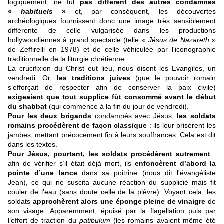
logiquement, ne fut
pas différent des autres condamnés
«
habituels
»
et, par conséquent, les découvertes
archéologiques fournissent donc une image très sensiblement
différente de celle vulgarisée dans les productions
hollywoodiennes à grand spectacle (telle «
Jésus de Nazareth
»
de Zeffirelli en 1978) et de celle véhiculée par l'iconographie
traditionnelle de la liturgie chrétienne.
La crucifixion du Christ eut lieu, nous disent les Evangiles, un
vendredi. Or,
les traditions juives
(que le pouvoir romain
s’efforçait de respecter afin de conserver la paix civile)
exigeaient que tout supplice fût consommé avant le début
du shabbat
(qui commence à la fin du jour de vendredi).
Pour les deux brigands
condamnés avec Jésus,
les soldats
romains procédèrent de façon classique
: ils leur brisèrent les
jambes, mettant précocement fin à leurs souffrances. Cela est dit
dans les textes.
Pour Jésus, pourtant, les soldats procédèrent autrement
:
afin de vérifier s’il était déjà mort, ils
enfoncèrent d’abord la
pointe d’une lance
dans sa poitrine (nous dit l'évangéliste
Jean), ce qui ne suscita aucune réaction du supplicié mais fit
couler de l’eau (sans doute celle de la plèvre). Voyant cela, les
soldats
approchèrent alors une éponge pleine de vinaigre
de
son visage. Apparemment, épuisé par la flagellation puis par
l’effort de traction du
patibulum
(les romains avaient même été