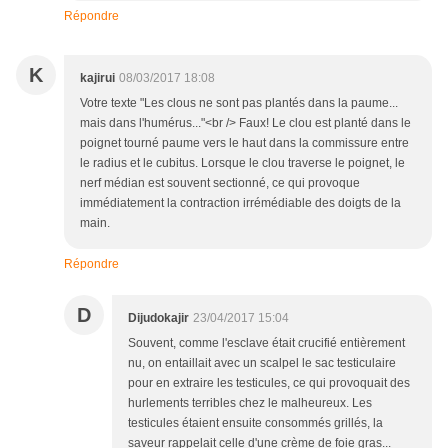
Répondre
K
kajirui
08/03/2017 18:08
Votre texte "Les clous ne sont pas plantés dans la paume...
mais dans l'humérus..."<br /> Faux! Le clou est planté dans le
poignet tourné paume vers le haut dans la commissure entre
le radius et le cubitus. Lorsque le clou traverse le poignet, le
nerf médian est souvent sectionné, ce qui provoque
immédiatement la contraction irrémédiable des doigts de la
main.
Répondre
D
Dijudokajir
23/04/2017 15:04
Souvent, comme l'esclave était crucifié entièrement
nu, on entaillait avec un scalpel le sac testiculaire
pour en extraire les testicules, ce qui provoquait des
hurlements terribles chez le malheureux. Les
testicules étaient ensuite consommés grillés, la
saveur rappelait celle d'une crème de foie gras...