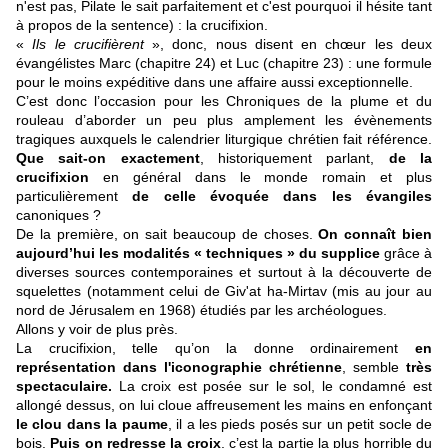
n'est pas, Pilate le sait parfaitement et c'est pourquoi il hésite tant
à propos de la sentence) : la crucifixion.
«
Ils le crucifièrent
», donc, nous disent en chœur les deux
évangélistes Marc (chapitre 24) et Luc (chapitre 23) : une formule
pour le moins expéditive dans une affaire aussi exceptionnelle.
C’est donc l’occasion pour les Chroniques de la plume et du
rouleau d’aborder un peu plus amplement les évènements
tragiques auxquels le calendrier liturgique chrétien fait référence.
Que sait-on exactement
, historiquement parlant,
de la
crucifixion
en général dans le monde romain et plus
particulièrement
de celle évoquée dans les évangiles
canoniques ?
De la première, on sait beaucoup de choses.
On connaît bien
aujourd’hui les modalités « techniques » du supplice
grâce à
diverses sources contemporaines et surtout à la découverte de
squelettes (notamment celui de Giv'at ha-Mirtav (mis au jour au
nord de Jérusalem en 1968) étudiés par les archéologues.
Allons y voir de plus près.
La crucifixion, telle qu’on la donne ordinairement
en
représentation dans l'iconographie chrétienne
, semble
très
spectaculaire.
La croix est posée sur le sol, le condamné est
allongé dessus, on lui cloue affreusement les mains en enfonçant
le clou dans la paume
, il a les pieds posés sur un petit socle de
bois.
Puis on redresse la croix
, c’est la partie la plus horrible du