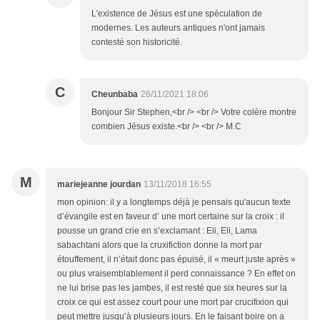
L'existence de Jésus est une spéculation de
modernes. Les auteurs antiques n'ont jamais
contesté son historicité.
C
Cheunbaba
26/11/2021 18:06
Bonjour Sir Stephen,<br /> <br /> Votre colère montre
combien Jésus existe.<br /> <br /> M.C
M
mariejeanne jourdan
13/11/2018 16:55
mon opinion: il y a longtemps déjà je pensais qu'aucun texte
d’évangile est en faveur d’ une mort certaine sur la croix : il
pousse un grand crie en s’exclamant : Eli, Eli, Lama
sabachtani alors que la cruxifiction donne la mort par
étouffement, il n’était donc pas épuisé, il « meurt juste après »
ou plus vraisemblablement il perd connaissance ? En effet on
ne lui brise pas les jambes, il est resté que six heures sur la
croix ce qui est assez court pour une mort par crucifixion qui
peut mettre jusqu’à plusieurs jours. En le faisant boire on a