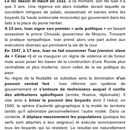
Le roi Vassili III meurt en 1533
, à ce moment, son fils Ivan n’a
que 3 ans. Une régence est alors installée durant laquelle se
succèdent intrigues de palais, assassinats et tueries entre les
boyards (la haute aristocratie moscovite) qui gouvernent dans les
faits à la place du jeune héritier.
A 13 ans, Ivan signe son premier « acte politique »
en faisant
assassiner le prince Chouiski, gouverneur de Moscou. Trouvant
la pratique sympathique, Ivan prend alors une part active aux
exécutions diverses qui ponctuent la vie de la cour.
En 1547, à 17 ans, Ivan se fait couronner Tsar (version slave
de « César »)
et va inaugurer un règne de violence et de fureur
mais aussi poser les bases de la construction d’une Russie plus
centralisée et plus moderne, sinon celles de la vie politique du
pays.
Au règne de la féodalité se substitue ainsi la domination
d’un
pouvoir central fort
: Ivan réforme son système de
gouvernement et
s’entoure de techniciens auquel il confie
des attributions spécifiques
(armée, finance, diplomatie). Il
vise ainsi à
briser le pouvoir des boyards
dont il réduit, en
1560, la sphère d’autorité géographique à la moitié du territoire
tandis qu’il administre personnellement l’autre moitié. Dans ce
contexte,
il déplace massivement les populations
(puisque les
serfs sont attachés à leur seigneur) et exécute sommairement
tous les boyards qui lui résistent. Le résultat est naturellement