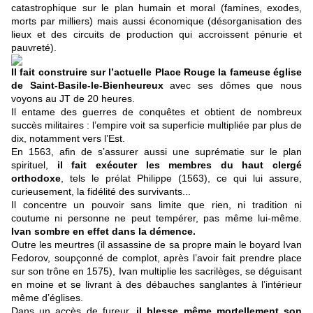
catastrophique sur le plan humain et moral (famines, exodes,
morts par milliers) mais aussi économique (désorganisation des
lieux et des circuits de production qui accroissent pénurie et
pauvreté).
Il fait construire sur l’actuelle Place Rouge la fameuse église
de Saint-Basile-le-Bienheureux
avec ses dômes que nous
voyons au JT de 20 heures.
Il entame des guerres de conquêtes et obtient de nombreux
succès militaires : l’empire voit sa superficie multipliée par plus de
dix, notamment vers l’Est.
En 1563, afin de s’assurer aussi une suprématie sur le plan
spirituel,
il fait exécuter les membres du haut clergé
orthodoxe
, tels le prélat Philippe (1563), ce qui lui assure,
curieusement, la fidélité des survivants...
Il concentre un pouvoir sans limite que rien, ni tradition ni
coutume ni personne ne peut tempérer, pas même lui-même.
Ivan sombre en effet dans la démence.
Outre les meurtres (il assassine de sa propre main le boyard Ivan
Fedorov, soupçonné de complot, après l’avoir fait prendre place
sur son trône en 1575), Ivan multiplie les sacrilèges, se déguisant
en moine et se livrant à des débauches sanglantes à l’intérieur
même d’églises.
Dans un accès de fureur,
il blesse même mortellement son