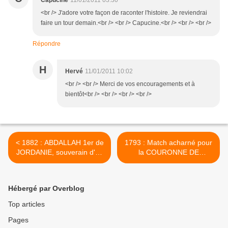
Capucine
11/01/2011 03:30
<br /> J'adore votre façon de raconter l'histoire. Je reviendrai
faire un tour demain.<br /> <br /> Capucine.<br /> <br /> <br />
Répondre
H
Hervé
11/01/2011 10:02
<br /> <br /> Merci de vos encouragements et à
bientôt<br /> <br /> <br /> <br />
< 1882 : ABDALLAH 1er de
1793 : Match acharné pour
JORDANIE, souverain d'un
la COURONNE DE
pays qui n'existe pas
FRANCE >
encore.
Hébergé par Overblog
Top articles
Pages