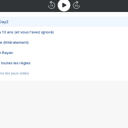
 DayZ
 a 13 ans (et vous l'avez ignoré)
e (littéralement)
im Rayan
 toutes les règles
s les jeux vidéo
us choquant de Rockstar ? - Le scandale BULLY
e plus moche de Steam
du RÊVE tourne au CAUCHEMAR
pendant 8 heures
it… à tort