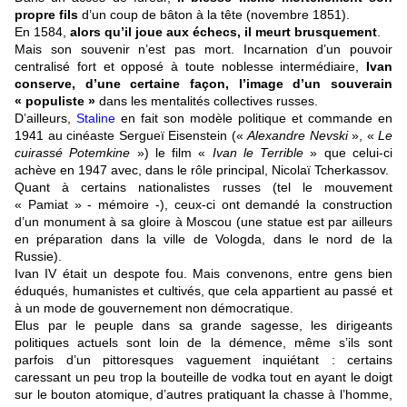
propre fils
d’un coup de bâton à la tête (novembre 1851).
En 1584,
alors qu’il joue aux échecs, il meurt brusquement
.
Mais son souvenir n’est pas mort. Incarnation d’un pouvoir
centralisé fort et opposé à toute noblesse intermédiaire,
Ivan
conserve, d’une certaine façon, l’image d’un souverain
« populiste »
dans les mentalités collectives russes.
D’ailleurs,
Staline
en fait son modèle politique et commande en
1941 au cinéaste Sergueï Eisenstein («
Alexandre Nevski
», «
Le
cuirassé Potemkine
») le film «
Ivan le Terrible
» que celui-ci
achève en 1947 avec, dans le rôle principal, Nicolaï Tcherkassov.
Quant à certains nationalistes russes (tel le mouvement
« Pamiat » - mémoire -), ceux-ci ont demandé la construction
d’un monument à sa gloire à Moscou (une statue est par ailleurs
en préparation dans la ville de Vologda, dans le nord de la
Russie).
Ivan IV était un despote fou. Mais convenons, entre gens bien
éduqués, humanistes et cultivés, que cela appartient au passé et
à un mode de gouvernement non démocratique.
Elus par le peuple dans sa grande sagesse, les dirigeants
politiques actuels sont loin de la démence, même s’ils sont
parfois d’un pittoresques vaguement inquiétant : certains
caressant un peu trop la bouteille de vodka tout en ayant le doigt
sur le bouton atomique, d’autres pratiquant la chasse à l’homme,