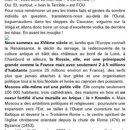
Oui. Et, surtout, « Ivan le Terrible » est FOU.
Pour nous remémorer un peu les tristes faits et gestes du sombre
individu en question, translatons-nous au-delà de l’Oural,
baguenaudons dans les steppes du Caucase, voguons sur la
Volga et allons donc boire un coup d’excellente vodka de derrière
les isbas. En avant les moujiks !
Nous sommes au XVIème siècle
et, tandis que l’Europe connaît
la Renaissance, le déclin du servage, la redécouverte de la
culture antique et bâtit des châteaux au bord de la Loire, à
Chambord et ailleurs,
la Russie, elle, est une principauté
grande comme la France mais avec seulement 2 à 5 millions
d’habitants
(contre 25 millions environ en France), des serfs
plus que jamais attachés à leur glèbe et une organisation
politique tout à la fois féodale et livrée au caprices des puissants.
Moscou elle-même est une petite ville
. Elle compte seulement
100 000 habitants, trois cathédrales, des maisons en bois et
un
coeur fortifié d’une muraille en brique : le « Kremlin ».
Mais
Moscou a des ambitions politiques et religieuses : poursuivre une
expansion vers l’Est, se tailler à l’Ouest une ouverture sur la
Baltique et devenir la « Troisième Rome », le centre spirituel de
l’église chrétienne orientale depuis la chute de Rome (476) et
Byzance (1453).