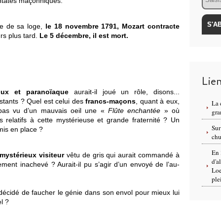
tates maçonniques.
nue de sa loge,
le 18 novembre 1791, Mozart contracte
ours plus tard.
Le 5 décembre, il est mort.
Lie
loux et paranoïaque
aurait-il joué un rôle, disons...
stants ? Quel est celui des
francs-maçons
, quant à eux,
La 
 pas vu d’un mauvais oeil une «
Flûte enchantée
» où
gra
s relatifs à cette mystérieuse et grande fraternité ? Un
Sur
mis en place ?
chu
En 
mystérieux visiteur
vêtu de gris qui aurait commandé à
d'a
ment inachevé ? Aurait-il pu s’agir d’un envoyé de l’au-
Loe
ple
 décidé de faucher le génie dans son envol pour mieux lui
l ?