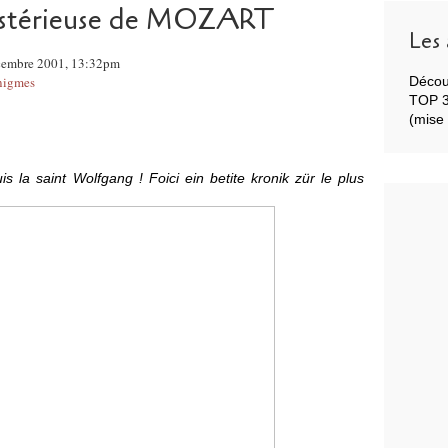
ystérieuse de MOZART
Les 
écembre 2001, 13:32pm
énigmes
Décou
TOP 3 
(mise 
s la saint Wolfgang ! Foici ein betite kronik zür le plus