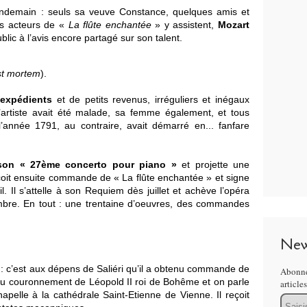
lendemain : seuls sa veuve Constance, quelques amis et
es acteurs de «
La flûte enchantée
» y assistent,
Mozart
blic à l’avis encore partagé sur son talent.
st mortem
).
expédients
et de petits revenus, irréguliers et inégaux
’artiste avait été malade, sa femme également, et tous
’année 1791, au contraire, avait démarré en... fanfare
 son « 27ème concerto pour piano »
et projette une
çoit ensuite commande de « La flûte enchantée » et signe
l. Il s’attelle à son Requiem dès juillet et achève l’opéra
bre. En tout : une trentaine d’oeuvres, des commandes
New
: c’est aux dépens de Saliéri qu’il a obtenu commande de
Abonne
au couronnement de Léopold II roi de Bohême et on parle
article
apelle à la cathédrale Saint-Etienne de Vienne. Il reçoit
Email