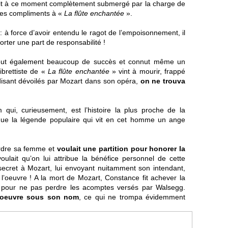
était à ce moment complètement submergé par la charge de
 ses compliments à «
La flûte enchantée
».
: à force d’avoir entendu le ragot de l’empoisonnement, il
porter une part de responsabilité !
eut également beaucoup de succès et connut même un
ibrettiste de «
La flûte enchantée
» vint à mourir, frappé
disant dévoilés par Mozart dans son opéra,
on ne trouva
qui, curieusement, est l’histoire la plus proche de la
 que la légende populaire qui vit en cet homme un ange
rdre sa femme et
voulait une partition pour honorer la
oulait qu’on lui attribue la bénéfice personnel de cette
cret à Mozart, lui envoyant nuitamment son intendant,
e l’oeuvre ! A la mort de Mozart, Constance fit achever la
e pour ne pas perdre les acomptes versés par Walsegg.
 l’oeuvre sous son nom
, ce qui ne trompa évidemment