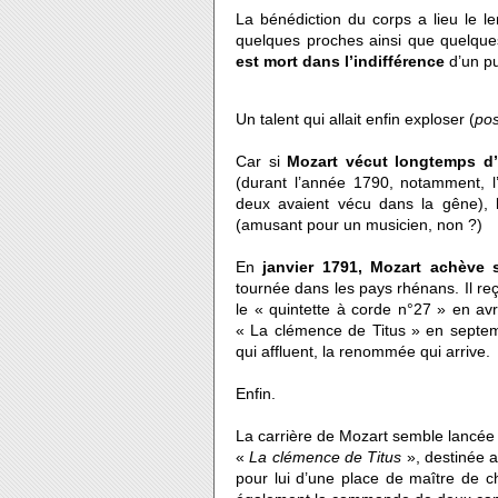
La bénédiction du corps a lieu le 
quelques proches ainsi que quelqu
est mort dans l’indifférence
d’un pu
Un talent qui allait enfin exploser (
po
Car si
Mozart vécut longtemps d’
(durant l’année 1790, notamment, l
deux avaient vécu dans la gêne), l
(amusant pour un musicien, non ?)
En
janvier 1791, Mozart achève
tournée dans les pays rhénans. Il re
le « quintette à corde n°27 » en avri
« La clémence de Titus » en septem
qui affluent, la renommée qui arrive.
Enfin.
La carrière de Mozart semble lancée 
«
La clémence de Titus
», destinée 
pour lui d’une place de maître de ch