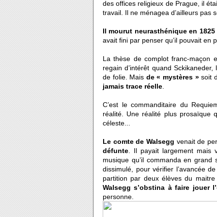
des offices religieux de Prague, il 
travail. Il ne ménagea d’ailleurs pas
Il mourut neurasthénique en 1825
avait fini par penser qu’il pouvait en 
La thèse de complot franc-maçon 
regain d’intérêt quand Sckikaneder, l
de folie. Mais
de « mystères »
soit 
jamais trace réelle
.
C’est le commanditaire du Requiem 
réalité. Une réalité plus prosaïque
céleste...
Le comte de Walsegg
venait de pe
défunte
. Il payait largement mais v
musique qu’il commanda en grand se
dissimulé, pour vérifier l’avancée d
partition par deux élèves du maitr
Walsegg s’obstina à faire jouer
personne.