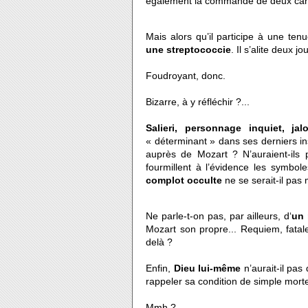
également la commande de deux can
Mais alors qu’il participe à une te
une streptococcie
. Il s’alite deux j
Foudroyant, donc.
Bizarre, à y réfléchir ?...
Salieri, personnage inquiet, ja
« déterminant » dans ses derniers in
auprès de Mozart ? N’auraient-ils
fourmillent à l’évidence les symbole
complot occulte
ne se serait-il pas 
Ne parle-t-on pas, par ailleurs, d‘
un 
Mozart son propre... Requiem, fatale
delà ?
Enfin,
Dieu lui-même
n’aurait-il pas
rappeler sa condition de simple morte
Mmh ?