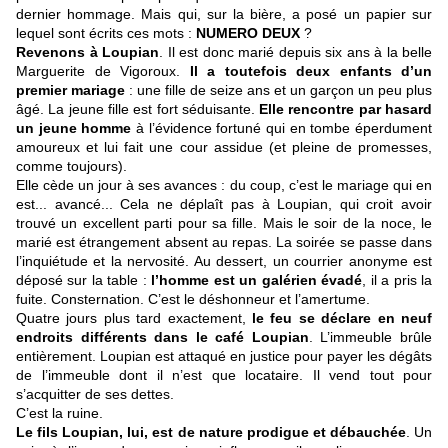
dernier hommage. Mais qui, sur la bière, a posé un papier sur
lequel sont écrits ces mots :
NUMERO DEUX
?
Revenons à Loupian
. Il est donc marié depuis six ans à la belle
Marguerite de Vigoroux.
Il a toutefois deux enfants d’un
premier mariage
: une fille de seize ans et un garçon un peu plus
âgé. La jeune fille est fort séduisante.
Elle rencontre par hasard
un jeune homme
à l’évidence fortuné qui en tombe éperdument
amoureux et lui fait une cour assidue (et pleine de promesses,
comme toujours).
Elle cède un jour à ses avances : du coup, c’est le mariage qui en
est... avancé... Cela ne déplaît pas à Loupian, qui croit avoir
trouvé un excellent parti pour sa fille. Mais le soir de la noce, le
marié est étrangement absent au repas. La soirée se passe dans
l’inquiétude et la nervosité. Au dessert, un courrier anonyme est
déposé sur la table :
l’homme est un galérien évadé
, il a pris la
fuite. Consternation. C’est le déshonneur et l’amertume.
Quatre jours plus tard exactement,
le feu se déclare en neuf
endroits différents dans le café Loupian
. L’immeuble brûle
entièrement. Loupian est attaqué en justice pour payer les dégâts
de l’immeuble dont il n’est que locataire. Il vend tout pour
s’acquitter de ses dettes.
C’est la ruine.
Le fils Loupian, lui, est de nature prodigue et débauchée
. Un