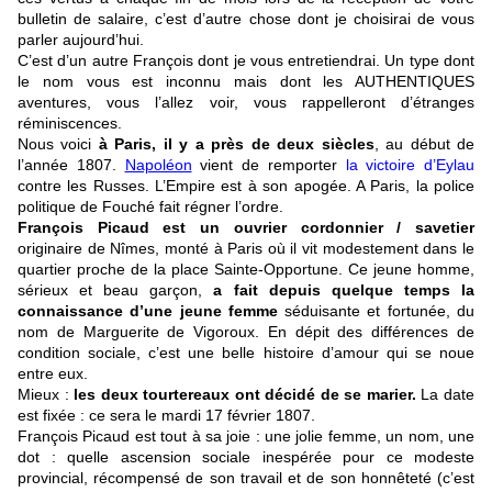
bulletin de salaire, c’est d’autre chose dont je choisirai de vous
parler aujourd’hui.
C’est d’un autre François dont je vous entretiendrai. Un type dont
le nom vous est inconnu mais dont les AUTHENTIQUES
aventures, vous l’allez voir, vous rappelleront d’étranges
réminiscences.
Nous voici
à Paris, il y a près de deux siècles
, au début de
l’année 1807.
Napoléon
vient de remporter
la victoire d’Eylau
contre les Russes. L’Empire est à son apogée. A Paris, la police
politique de Fouché fait régner l’ordre.
François Picaud est un ouvrier cordonnier / savetier
originaire de Nîmes, monté à Paris où il vit modestement dans le
quartier proche de la place Sainte-Opportune. Ce jeune homme,
sérieux et beau garçon,
a fait depuis quelque temps la
connaissance d’une jeune femme
séduisante et fortunée, du
nom de Marguerite de Vigoroux. En dépit des différences de
condition sociale, c’est une belle histoire d’amour qui se noue
entre eux.
Mieux :
les deux tourtereaux ont décidé de se marier.
La date
est fixée : ce sera le mardi 17 février 1807.
François Picaud est tout à sa joie : une jolie femme, un nom, une
dot : quelle ascension sociale inespérée pour ce modeste
provincial, récompensé de son travail et de son honnêteté (c’est