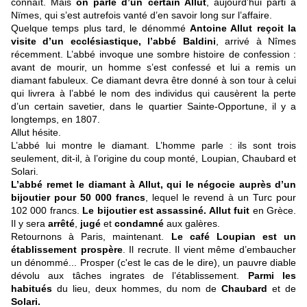
connaît. Mais
on parle d’un certain Allut
, aujourd’hui parti à
Nïmes, qui s’est autrefois vanté d’en savoir long sur l’affaire.
Quelque temps plus tard, le dénommé
Antoine Allut reçoit la
visite d’un ecclésiastique, l’abbé Baldini
, arrivé à Nîmes
récemment. L’abbé invoque une sombre histoire de confession :
avant de mourir, un homme s’est confessé et lui a remis un
diamant fabuleux. Ce diamant devra être donné à son tour à celui
qui livrera à l’abbé le nom des individus qui causèrent la perte
d’un certain savetier, dans le quartier Sainte-Opportune, il y a
longtemps, en 1807.
Allut hésite.
L’abbé lui montre le diamant. L’homme parle : ils sont trois
seulement, dit-il, à l’origine du coup monté, Loupian, Chaubard et
Solari.
L’abbé remet le diamant à Allut, qui le négocie auprès d’un
bijoutier pour 50 000 francs
, lequel le revend à un Turc pour
102 000 francs.
Le bijoutier est assassiné. Allut fuit
en Grèce.
Il y sera
arrêté
,
jugé
et
condamné
aux galères.
Retournons à Paris, maintenant.
Le café Loupian est un
établissement
prospère
. Il recrute. Il vient même d’embaucher
un dénommé... Prosper (c'est le cas de le dire), un pauvre diable
dévolu aux tâches ingrates de l’établissement.
Parmi les
habitués
du lieu, deux hommes, du nom de
Chaubard
et de
Solari.