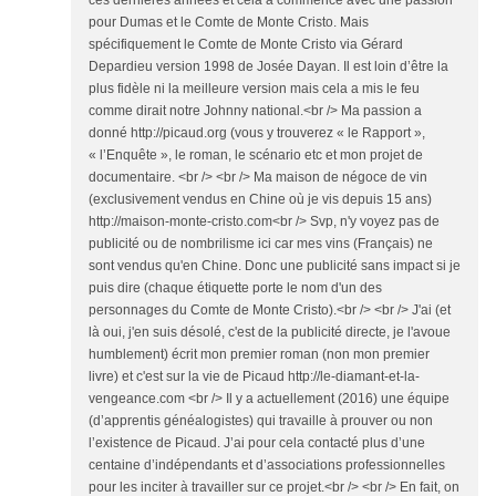
ces dernières années et cela a commencé avec une passion
pour Dumas et le Comte de Monte Cristo. Mais
spécifiquement le Comte de Monte Cristo via Gérard
Depardieu version 1998 de Josée Dayan. Il est loin d’être la
plus fidèle ni la meilleure version mais cela a mis le feu
comme dirait notre Johnny national.<br /> Ma passion a
donné http://picaud.org (vous y trouverez « le Rapport »,
« l’Enquête », le roman, le scénario etc et mon projet de
documentaire. <br /> <br /> Ma maison de négoce de vin
(exclusivement vendus en Chine où je vis depuis 15 ans)
http://maison-monte-cristo.com<br /> Svp, n'y voyez pas de
publicité ou de nombrilisme ici car mes vins (Français) ne
sont vendus qu'en Chine. Donc une publicité sans impact si je
puis dire (chaque étiquette porte le nom d'un des
personnages du Comte de Monte Cristo).<br /> <br /> J'ai (et
là oui, j'en suis désolé, c'est de la publicité directe, je l'avoue
humblement) écrit mon premier roman (non mon premier
livre) et c'est sur la vie de Picaud http://le-diamant-et-la-
vengeance.com <br /> Il y a actuellement (2016) une équipe
(d’apprentis généalogistes) qui travaille à prouver ou non
l’existence de Picaud. J’ai pour cela contacté plus d’une
centaine d’indépendants et d’associations professionnelles
pour les inciter à travailler sur ce projet.<br /> <br /> En fait, on