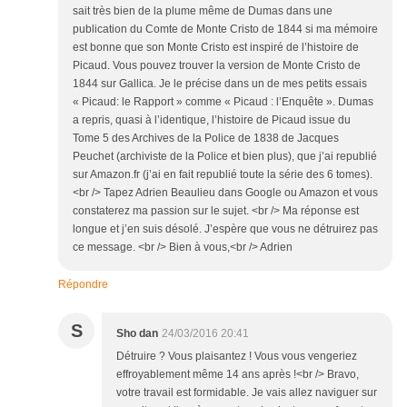
sait très bien de la plume même de Dumas dans une
publication du Comte de Monte Cristo de 1844 si ma mémoire
est bonne que son Monte Cristo est inspiré de l’histoire de
Picaud. Vous pouvez trouver la version de Monte Cristo de
1844 sur Gallica. Je le précise dans un de mes petits essais
« Picaud: le Rapport » comme « Picaud : l’Enquête ». Dumas
a repris, quasi à l’identique, l’histoire de Picaud issue du
Tome 5 des Archives de la Police de 1838 de Jacques
Peuchet (archiviste de la Police et bien plus), que j’ai republié
sur Amazon.fr (j’ai en fait republié toute la série des 6 tomes).
<br /> Tapez Adrien Beaulieu dans Google ou Amazon et vous
constaterez ma passion sur le sujet. <br /> Ma réponse est
longue et j’en suis désolé. J’espère que vous ne détruirez pas
ce message. <br /> Bien à vous,<br /> Adrien
Répondre
S
Sho dan
24/03/2016 20:41
Détruire ? Vous plaisantez ! Vous vous vengeriez
effroyablement même 14 ans après !<br /> Bravo,
votre travail est formidable. Je vais allez naviguer sur