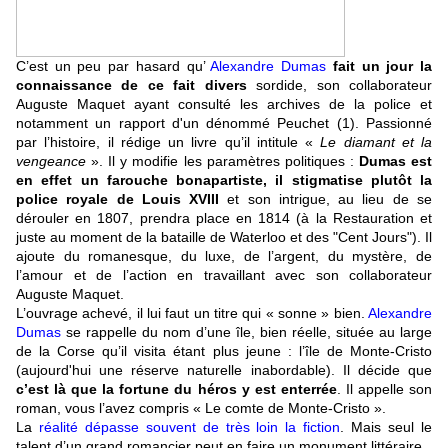
C’est un peu par hasard qu’
Alexandre Dumas
fait un jour la
connaissance de ce fait divers
sordide, son collaborateur
Auguste Maquet ayant consulté les archives de la police et
notamment un rapport d'un dénommé Peuchet (1). Passionné
par l’histoire, il rédige un livre qu’il intitule «
Le diamant et la
vengeance
». Il y modifie les paramètres politiques :
Dumas est
en effet un farouche bonapartiste, il stigmatise plutôt la
police royale de Louis XVIII
et son intrigue, au lieu de se
dérouler en 1807, prendra place en 1814 (à la Restauration et
juste au moment de la bataille de Waterloo et des "Cent Jours"). Il
ajoute du romanesque, du luxe, de l’argent, du mystère, de
l’amour et de l’action en travaillant avec son collaborateur
Auguste Maquet.
L’ouvrage achevé, il lui faut un titre qui « sonne » bien.
Alexandre
Dumas
se rappelle du nom d’une île, bien réelle, située au large
de la Corse qu’il visita étant plus jeune : l’île de Monte-Cristo
(aujourd'hui une réserve naturelle inabordable). Il décide que
c’est là que la fortune du héros y est enterrée
. Il appelle son
roman, vous l’avez compris « Le comte de Monte-Cristo ».
La
réalité dépasse souvent de très loin la fiction
. Mais seul le
talent d’un grand romancier peut en faire un monument littéraire.