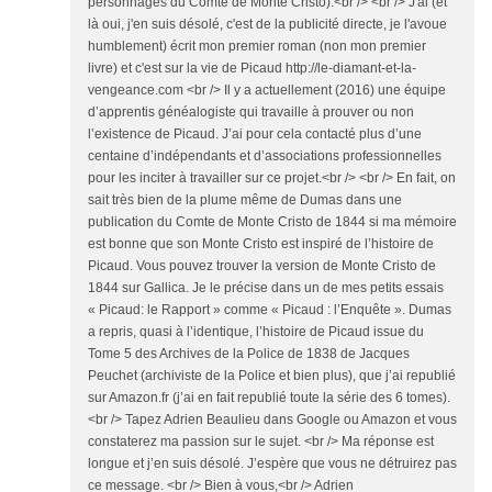
personnages du Comte de Monte Cristo).<br /> <br /> J'ai (et
là oui, j'en suis désolé, c'est de la publicité directe, je l'avoue
humblement) écrit mon premier roman (non mon premier
livre) et c'est sur la vie de Picaud http://le-diamant-et-la-
vengeance.com <br /> Il y a actuellement (2016) une équipe
d’apprentis généalogiste qui travaille à prouver ou non
l’existence de Picaud. J’ai pour cela contacté plus d’une
centaine d’indépendants et d’associations professionnelles
pour les inciter à travailler sur ce projet.<br /> <br /> En fait, on
sait très bien de la plume même de Dumas dans une
publication du Comte de Monte Cristo de 1844 si ma mémoire
est bonne que son Monte Cristo est inspiré de l’histoire de
Picaud. Vous pouvez trouver la version de Monte Cristo de
1844 sur Gallica. Je le précise dans un de mes petits essais
« Picaud: le Rapport » comme « Picaud : l’Enquête ». Dumas
a repris, quasi à l’identique, l’histoire de Picaud issue du
Tome 5 des Archives de la Police de 1838 de Jacques
Peuchet (archiviste de la Police et bien plus), que j’ai republié
sur Amazon.fr (j’ai en fait republié toute la série des 6 tomes).
<br /> Tapez Adrien Beaulieu dans Google ou Amazon et vous
constaterez ma passion sur le sujet. <br /> Ma réponse est
longue et j’en suis désolé. J’espère que vous ne détruirez pas
ce message. <br /> Bien à vous,<br /> Adrien