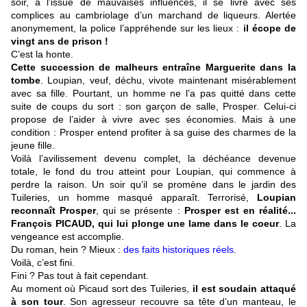
soir, à l’issue de mauvaises influences, il se livre avec ses
complices au cambriolage d’un marchand de liqueurs. Alertée
anonymement, la police l’appréhende sur les lieux :
il écope de
vingt ans de prison !
C’est la honte.
Cette succession de malheurs entraîne Marguerite dans la
tombe
. Loupian, veuf, déchu, vivote maintenant misérablement
avec sa fille. Pourtant, un homme ne l’a pas quitté dans cette
suite de coups du sort : son garçon de salle, Prosper. Celui-ci
propose de l’aider à vivre avec ses économies. Mais à une
condition : Prosper entend profiter à sa guise des charmes de la
jeune fille.
Voilà l’avilissement devenu complet, la déchéance devenue
totale, le fond du trou atteint pour Loupian, qui commence à
perdre la raison. Un soir qu’il se promène dans le jardin des
Tuileries, un homme masqué apparaît. Terrorisé,
Loupian
reconnaît Prosper
, qui se présente :
Prosper est en réalité...
François PICAUD, qui lui plonge une lame dans le coeur
. La
vengeance est accomplie.
Du roman, hein ? Mieux :
des faits historiques réels
.
Voilà, c’est fini.
Fini ? Pas tout à fait cependant.
Au moment où Picaud sort des Tuileries,
il est soudain attaqué
à son tour
. Son agresseur recouvre sa tête d’un manteau, le