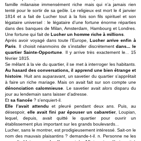
famille milanaise immensément riche mais qui n’a jamais rien
tenté pour le sortir de sa geôle. Le religieux est mort le 4 janvier
1814 et a fait de Lucher tout à la fois son fils spirituel et son
légataire universel : le légataire d’une fortune énorme réparties
dans des banques de Milan, Amsterdam, Hambourg et Londres.
Une fortune qui fait de
Lucher un homme riche à millions
.
Après avoir voyagé dans toute l’Europe,
Lucher arrive enfin à
Paris
. Il choisit néanmoins de s’installer discrètement
dans... le
quartier Sainte-Opportune
. Il y arrive très exactement le... 15
février 1815.
Se mêlant à la vie du quartier, il se met à interroger les habitants.
Au hasard des conversations, il apprend une bien étrange et
histoire
. Huit ans auparavant, un savetier du quartier s’apprêtait
à faire un riche mariage. Mais on avait fait sur son compte une
dénonciation calomnieuse
. Le savetier avait alors disparu du
jour au lendemain sans laisser d’adresse.
Et
sa
fiancée
? s'enquiert-il.
Elle l’avait attendu
et pleuré pendant deux ans. Puis, au
désespoir,
elle avait fini par épouser un cabaretier
, Loupian,
lequel, depuis, avait quitté le quartier pour ouvrir un
établissement plus important sur les grands boulevards...
Lucher, sans le montrer, est prodigieusement intéressé. Sait-on le
nom des mauvais plaisantins ? demande-t-il. n. Personne ne les