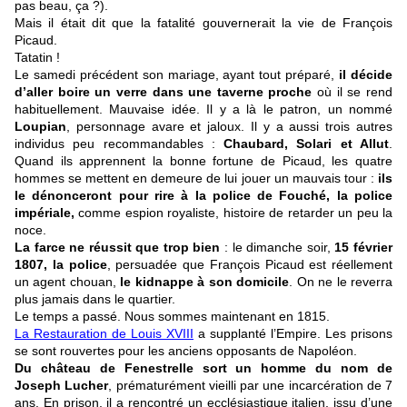
pas beau, ça ?).
Mais il était dit que la fatalité gouvernerait la vie de François
Picaud.
Tatatin !
Le samedi précédent son mariage, ayant tout préparé,
il décide
d’aller boire un verre dans une taverne proche
où il se rend
habituellement. Mauvaise idée. Il y a là le patron, un nommé
Loupian
, personnage avare et jaloux. Il y a aussi trois autres
individus peu recommandables :
Chaubard, Solari et Allut
.
Quand ils apprennent la bonne fortune de Picaud, les quatre
hommes se mettent en demeure de lui jouer un mauvais tour :
ils
le dénonceront pour rire à la police de Fouché, la police
impériale,
comme espion royaliste, histoire de retarder un peu la
noce.
La farce ne réussit que trop bien
: le dimanche soir,
15 février
1807, la police
, persuadée que François Picaud est réellement
un agent chouan,
le kidnappe à son domicile
. On ne le reverra
plus jamais dans le quartier.
Le temps a passé. Nous sommes maintenant en 1815.
La Restauration de Louis XVIII
a supplanté l’Empire. Les prisons
se sont rouvertes pour les anciens opposants de Napoléon.
Du château de Fenestrelle sort un homme du nom de
Joseph Lucher
, prématurément vieilli par une incarcération de 7
ans. En prison, il a rencontré un ecclésiastique italien, issu d’une