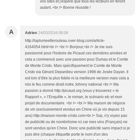
vos sites et j'espère que tous les lecteurs en feront
autant..<br /> Bonne réussite !
A
Adrien
24/03/2016 08:08
http://laplumeetlerouleau.over-blog.com/article-
4164054.html<br /> <br /> Bonjour,<br /> Je me suis
passionné pour l'histoire de Picaud ces dernières années et
cela a commencé avec une passion pour Dumas et le Comte
de Monte Cristo. Mais spécifiquement le Comte de Monte
Cristo via Gérard Depardieu version 1998 de Josée Dayan. Il
est loin d’être la plus fidèle ni la meilleure version mais cela a
mis le feu comme dirait notre Johnny national.<br /> Ma
passion a donné http://picaud.org (vous y trouverez « le
Rapport », « l’Enquête », le roman, le scénario etc et mon
projet de documentaire. <br /> <br /> Ma maison de négoce
de vin (exclusivement vendus en Chine où je vis depuis 15
ans) http://maison-monte-cristo.com<br /> Svp, n'y voyez pas
de publicité ou de nombrilisme ici car mes vins (Français) ne
sont vendus qu'en Chine. Donc une publicité sans impact si je
puis dire (chaque étiquette porte le nom d'un des