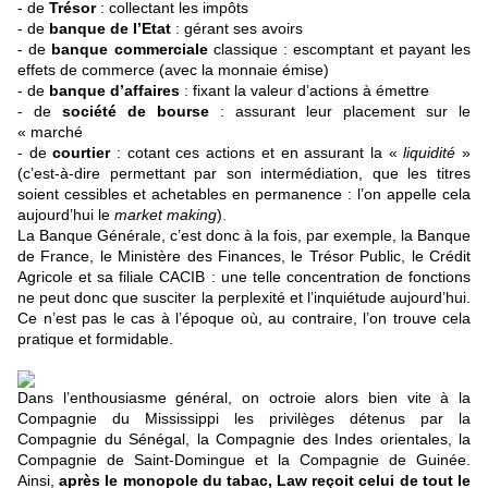
- de
Trésor
: collectant les impôts
- de
banque de l’Etat
: gérant ses avoirs
- de
banque commerciale
classique : escomptant et payant les
effets de commerce (avec la monnaie émise)
- de
banque d’affaires
: fixant la valeur d’actions à émettre
- de
société de bourse
: assurant leur placement sur le
« marché
- de
courtier
: cotant ces actions et en assurant la «
liquidité
»
(c’est-à-dire permettant par son intermédiation, que les titres
soient cessibles et achetables en permanence : l’on appelle cela
aujourd’hui le
market making
)
.
La Banque Générale, c’est donc à la fois, par exemple, la Banque
de France, le Ministère des Finances, le Trésor Public, le Crédit
Agricole et sa filiale CACIB : une telle concentration de fonctions
ne peut donc que susciter la perplexité et l’inquiétude aujourd’hui.
Ce n’est pas le cas à l’époque où, au contraire, l’on trouve cela
pratique et formidable.
Dans l’enthousiasme général, on octroie alors bien vite à la
Compagnie du Mississippi les privilèges détenus par la
Compagnie du Sénégal, la Compagnie des Indes orientales, la
Compagnie de Saint-Domingue et la Compagnie de Guinée.
Ainsi,
après le monopole du tabac, Law reçoit celui de tout le