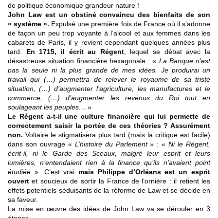
de politique économique grandeur nature !
John Law est un obstiné convaincu des bienfaits de son
« système ».
Expulsé une première fois de France où il s’adonne
de façon un peu trop voyante à l’alcool et aux femmes dans les
cabarets de Paris, il y revient cependant quelques années plus
tard.
En 1715, il écrit au Régent
, lequel se débat avec la
désastreuse situation financière hexagonale : «
La Banque n’est
pas la seule ni la plus grande de mes idées. Je produirai un
travail qui (…) permettra de relever le royaume de sa triste
situation, (…) d’augmenter l’agriculture, les manufactures et le
commerce, (…) d’augmenter les revenus du Roi tout en
soulageant les peuples…
»
Le Régent a-t-il une culture financière qui lui permette de
correctement saisir la portée de ces théories ? Assurément
non.
Voltaire le stigmatisera plus tard (mais la critique est facile)
dans son ouvrage «
L’histoire du Parlement
» : «
Ni le Régent,
écrit-il, ni le Garde des Sceaux, malgré leur esprit et leurs
lumières, n’entendaient rien à la finance qu’ils n’avaient point
étudiée
». C’est vrai
mais Philippe d’Orléans est un esprit
ouvert
et soucieux de sortir la France de l’ornière : il retient les
effets potentiels séduisants de la réforme de Law et se décide en
sa faveur.
La mise en œuvre des idées de John Law va se dérouler en 3