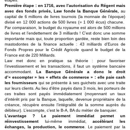
étapes.
Première étape : en 1716, avec l’autorisation du Régent mais
avec des fonds privés, Law fonde la Banque Générale,
au
capital de 6 millions de livres tournois (la monnaie de l’époque)
divisé en 12 000 actions de 500 livres (= 1 000 écus) chacune.
Par comparaison, le budget du royaume est alors de 500 millions
de livres et l’endettement de 3 milliards ! C’est donc une somme
importante mais qui, toute proportion gardée, reste bien loin des
mastodontes de la finance actuelle : 43 milliards d’Euros de
Fonds Propres pour le Crédit Agricole quand le budget de la
France est de 220 Milliards.
Law met donc en pratique sa théorie : pour favoriser
l’investissement et les transactions, il faut un système bancaire
accommodant.
La Banque Générale a donc le droit
d’« escompter » les « effets de commerce » : elle paie cash
les fournisseurs
qui se présente à ses guichets avec une traite
sur leurs clients. Au lieu d’être payés dans 3 mois, les porteurs de
ces traites sont payés immédiatement (moyennant un taux
d’intérêt pris par la Banque, laquelle, devenue propriétaire de la
créance, récupère ensuite l’intégralité de la somme auprès du
débiteur). L’escompte, c’est le B-A, BA du métier de banquier.
L’avantage ? Le paiement immédiat permet un
réinvestissement
lui-même immédiat,
accélérant les
échanges, la production, le commerce
. Le paiement par la