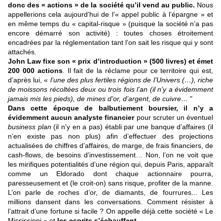
donc des « actions » de la société qu’il vend au public.
Nous
appellerions cela aujourd’hui de l’« appel public à l’épargne » et
en même temps du « capital-risque » (puisque la société n’a pas
encore démarré son activité) : toutes choses étroitement
encadrées par la réglementation tant l’on sait les risque qui y sont
attachés.
John Law fixe son « prix d’introduction » (500 livres) et émet
200 000 actions
. Il fait de la réclame pour ce territoire qui est,
d’après lui, «
l’une des plus fertiles régions de l’Univers (…), riche
de moissons récoltées deux ou trois fois l’an (il n’y a évidemment
jamais mis les pieds), de mines d’or, d’argent, de cuivre…
"
Dans cette époque de balbutiement boursier, il n’y a
évidemment aucun analyste financier
pour scruter un éventuel
business plan
(il n’y en a pas) établi par une banque d’affaires (il
n’en existe pas non plus) afin d’effectuer des projections
actualisées de chiffres d’affaires, de marge, de frais financiers, de
cash-flows, de besoins d’investissement… Non, l’on ne voit que
les mirifiques potentialités d’une région qui, depuis Paris, apparaît
comme un Eldorado dont chaque actionnaire pourra,
paresseusement et (le croit-on) sans risque, profiter de la manne.
L’on parle de roches d’or, de diamants, de fourrures... Les
millions dansent dans les conversations. Comment résister à
l’attrait d’une fortune si facile ? On appelle déjà cette société « Le
Mississippi » et
les esprits s’échauffent.