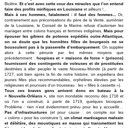
Bicêtre.
Et c’est avec cette cour des miracles que l’on entend
faire des profits mirifiques en Louisiane
et ailleurs !...
Mais à ces hommes, fatalement : il faut des femmes...
Or,
contrairement aux préconisations du père de la Vente, aumônier
de la Louisiane, le Conseil de la Marine refuse d’autoriser les
mariages entre colons français et femmes indigènes.
Mais pour
épouser les gibiers de potence expédiés outre-Atlantique,
on se doute que les honnêtes filles de bourgeois ne se
bousculent pas à la passerelle d’embarquement
. On supplée
alors à cette pénurie par les mêmes moyens que
précédemment :
hospices et « maisons de force » (prisons)
fournissent des contingents de voleuses et de prostituées
destinées à aller peupler le vaste Nouveau-Monde (à partir de
1727, soit bien après la fin de notre histoire, on expédiera des
jeunes filles plus recommandables, orphelines élevées par les
religieuses et pourvues d’un trousseau : les « filles à cassette »).
Tous ces braves gens arrivent donc en bateau à la
« Nouvelle-Orléans »,
site non inondable reconnu dès 1718 et
où l’on a construit, à partir de 1719, quelques bicoques.
Problème : rien n’est évidemment prévu pour les y accueillir…
Pas d’infrastructures
(et pour cause : on compte sur les
« colons » pour les construire !),
un climat marécageux malsain
et délétère, des moustiques en masse qui transmettent les