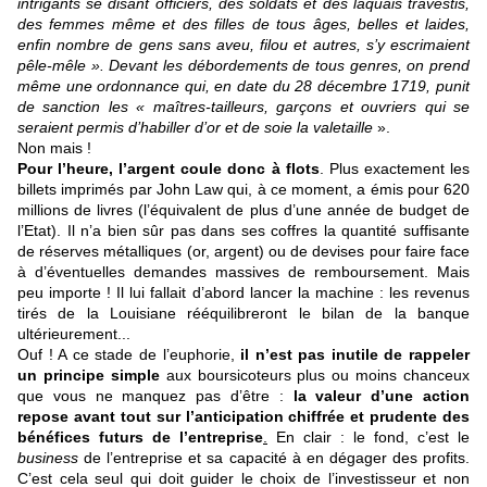
intrigants se disant officiers, des soldats et des laquais travestis,
des femmes même et des filles de tous âges, belles et laides,
enfin nombre de gens sans aveu, filou et autres, s’y escrimaient
pêle-mêle ». Devant les débordements de tous genres, on prend
même une ordonnance qui, en date du 28 décembre 1719, punit
de sanction les « maîtres-tailleurs, garçons et ouvriers qui se
seraient permis d’habiller d’or et de soie la valetaille
».
Non mais !
Pour l’heure, l’argent coule donc à flots
. Plus exactement les
billets imprimés par John Law qui, à ce moment, a émis pour 620
millions de livres (l’équivalent de plus d’une année de budget de
l’Etat). Il n’a bien sûr pas dans ses coffres la quantité suffisante
de réserves métalliques (or, argent) ou de devises pour faire face
à d’éventuelles demandes massives de remboursement. Mais
peu importe ! Il lui fallait d’abord lancer la machine : les revenus
tirés de la Louisiane rééquilibreront le bilan de la banque
ultérieurement...
Ouf ! A ce stade de l’euphorie,
il n’est pas inutile de rappeler
un principe simple
aux boursicoteurs plus ou moins chanceux
que vous ne manquez pas d’être :
la valeur d’une action
repose avant tout sur l’anticipation chiffrée et prudente des
bénéfices futurs de l’entreprise
.
En clair : le fond, c’est le
business
de l’entreprise et sa capacité à en dégager des profits.
C’est cela seul qui doit guider le choix de l’investisseur et non