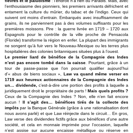
fièvres et le paludisme
: l’endroit n’a rien du Paradis. Mais, avec
l’enthousiasme des pionniers, les premiers arrivants défrichent et
entament la culture du mûrier, du tabac et de l’indigo. Ceux qui
suivent ont moins d’entrain. Embarqués avec insuffisamment de
grains, ils ne parviennent pas à des volumes suffisants pour les
premières moissons. Pire : la guerre livrée en 1719 – 1720 aux
Espagnols pour le contrôle de la ville proche de Pensacola
(Floride) transforme la région en enfer. La plupart des immigrants
ne songent qu’à fuir vers le Nouveau-Mexique ou les terres plus
hospitalières des colonies britanniques situées plus à l’ouest.
Le premier liard de bénéfice de la Compagnie des Indes
n’est pas encore tombé dans la caisse
. Pourtant, grâce à un
tour de passe-passe que l’on pourrait qualifier aujourd’hui
d’« abus de biens sociaux »,
Law va quand même verser en
1719 aux heureux actionnaires de la Compagnie des Indes
un… dividende,
c’est-à-dire une portion des profits à laquelle a
juridiquement droit le propriétaire de parts !
Mais quels profits ?
Ceux de la Compagnie des Indes ? Non, elle n’en fait encore
aucun !
Il s’agit des… bénéfices tirés de la collecte des
impôts
par la Banque Générale (grâce à une rationalisation dont
nous avons parlé) et que Law réinjecte dans le circuit… En gros,
Law verse des dividendes fictifs grâce aux bénéfices d’une autre
société, et cela en monnaie imprimée pour l’occasion, laquelle
n’est assise sur aucune encaisse métallique ou réserve en