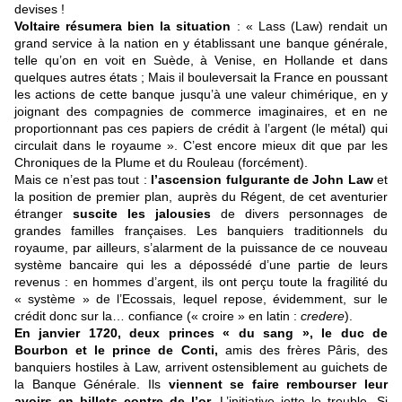
devises !
Voltaire résumera bien la situation
: « Lass (Law) rendait un
grand service à la nation en y établissant une banque générale,
telle qu’on en voit en Suède, à Venise, en Hollande et dans
quelques autres états ; Mais il bouleversait la France en poussant
les actions de cette banque jusqu’à une valeur chimérique, en y
joignant des compagnies de commerce imaginaires, et en ne
proportionnant pas ces papiers de crédit à l’argent (le métal) qui
circulait dans le royaume ». C’est encore mieux dit que par les
Chroniques de la Plume et du Rouleau (forcément).
Mais ce n’est pas tout :
l’ascension fulgurante de John Law
et
la position de premier plan, auprès du Régent, de cet aventurier
étranger
suscite les jalousies
de divers personnages de
grandes familles françaises. Les banquiers traditionnels du
royaume, par ailleurs, s’alarment de la puissance de ce nouveau
système bancaire qui les a dépossédé d’une partie de leurs
revenus : en hommes d’argent, ils ont perçu toute la fragilité du
« système » de l’Ecossais, lequel repose, évidemment, sur le
crédit donc sur la… confiance (« croire » en latin :
credere
).
En janvier 1720, deux princes « du sang », le duc de
Bourbon et le prince de Conti,
amis des frères Pâris, des
banquiers hostiles à Law, arrivent ostensiblement au guichets de
la Banque Générale. Ils
viennent se faire rembourser leur
avoirs en billets contre de l’or.
L’initiative jette le trouble. Si