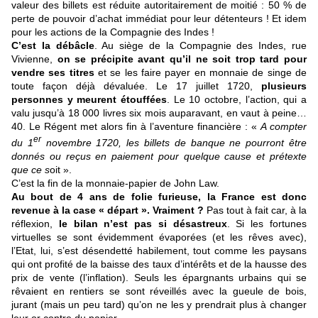
valeur des billets est réduite autoritairement de moitié : 50 % de
perte de pouvoir d’achat immédiat pour leur détenteurs ! Et idem
pour les actions de la Compagnie des Indes !
C’est la débâcle
. Au siège de la Compagnie des Indes, rue
Vivienne,
on se précipite avant qu’il ne soit trop tard pour
vendre ses titres
et se les faire payer en monnaie de singe de
toute façon déjà dévaluée. Le 17 juillet 1720,
plusieurs
personnes y meurent étouffées
. Le 10 octobre, l’action, qui a
valu jusqu’à 18 000 livres six mois auparavant, en vaut à peine…
40. Le Régent met alors fin à l’aventure financière : «
A compter
er
du 1
novembre 1720, les billets de banque ne pourront être
donnés ou reçus en paiement pour quelque cause et prétexte
que ce s
oit ».
C’est la fin de la monnaie-papier de John Law.
Au bout de 4 ans de folie furieuse, la France est donc
revenue à la case « départ ».
Vraiment ?
Pas tout à fait car, à la
réflexion,
le bilan n’est pas si désastreux
. Si les fortunes
virtuelles se sont évidemment évaporées (et les rêves avec),
l’Etat, lui, s’est désendetté habilement, tout comme les paysans
qui ont profité de la baisse des taux d’intérêts et de la hausse des
prix de vente (l’inflation). Seuls les épargnants urbains qui se
rêvaient en rentiers se sont réveillés avec la gueule de bois,
jurant (mais un peu tard) qu’on ne les y prendrait plus à changer
leur or contre du papier.