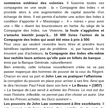
commerce extérieur des colonies
. Il fusionne toutes ces
compagnies en une seule : la « Compagnie des Indes » et
procède alors à une augmentation de capital assortie d’un
échange de titres. Il est permis d’acheter une action des Indes à
condition d’apporter 4 « Mississippi » : 4 « mères » pour avoir
une « fille » disent les boursicoteurs en herbe. Au siège de la
Compagnie des Indes, rue Vivienne,
la foule s’agglutine et
s’arrache bientôt jusqu’à... 10 000 livres l’action de la
Compagnie des Indes qui avait été mise à prix à 500
.
Pour ceux qui veulent revendre leurs titres et prendre leurs
bénéfices rapidement, pas de problème : si, par hasard, ils ne
trouvent pas d’acheteurs,
la Compagnie des Indes elle-même
leur rachète leurs actions qu’elle paie en billets de banque
…
émis par la Banque Générale, naturellement.
Bien entendu, cette richesse nouvellement créée ne va pas
passer inaperçue des hommes de pouvoir de la cour du Régent.
Chacun en veut sa part et
John Law va pratiquer l’affairisme
:
la corruption du pouvoir en place pour arriver à ses fins. Ainsi que
le dira l’écrivain Paul Féval dans son livre
« Le Bossu » (1857)
:
«
La banque de Law servit à acheter les Princes. Le mot est dur
mais l’histoire, inflexible, ne permet pas d’en choisir un autre. Une
fois les Princes achetés, les Ducs suivirent
».
Les pouvoirs de John Law commencent à être exorbitants
. Il