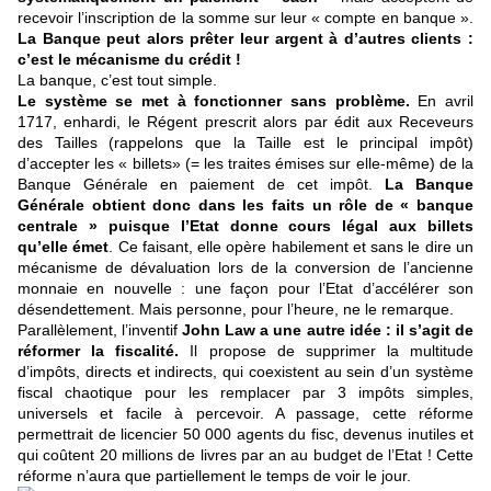
recevoir l’inscription de la somme sur leur « compte en banque ».
La Banque peut alors prêter leur argent à d’autres clients :
c’est le mécanisme du crédit !
La banque, c’est tout simple.
Le système se met à fonctionner sans problème.
En avril
1717, enhardi, le Régent prescrit alors par édit aux Receveurs
des Tailles (rappelons que la Taille est le principal impôt)
d’accepter les « billets» (= les traites émises sur elle-même) de la
Banque Générale en paiement de cet impôt.
La Banque
Générale obtient donc dans les faits un rôle de « banque
centrale »
puisque l’Etat donne cours légal aux billets
qu’elle émet
. Ce faisant, elle opère habilement et sans le dire un
mécanisme de dévaluation lors de la conversion de l’ancienne
monnaie en nouvelle : une façon pour l’Etat d’accélérer son
désendettement. Mais personne, pour l’heure, ne le remarque.
Parallèlement, l’inventif
John Law a une autre idée : il s’agit de
réformer la fiscalité.
Il propose de supprimer la multitude
d’impôts, directs et indirects, qui coexistent au sein d’un système
fiscal chaotique pour les remplacer par 3 impôts simples,
universels et facile à percevoir. A passage, cette réforme
permettrait de licencier 50 000 agents du fisc, devenus inutiles et
qui coûtent 20 millions de livres par an au budget de l’Etat ! Cette
réforme n’aura que partiellement le temps de voir le jour.