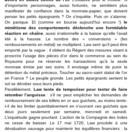
d’importants personnages, aussi fortunés, ne semblent plus
manifester de confiance dans la monnaie-papier, que doivent
penser les petits épargnants ? On s’inquiète. Puis on s’alarme.
On panique. Et (comme en bourse aujourd’hui encore !)
le
mimétisme des comportements déclenche une formidable
réaction en chaîne
, aussi irrationnelle à la baisse qu’elle l’avait
été à la hausse. Le nombre des « conversions » (les
remboursements en métal) se multiplient. Law sent qu’il peut être
emporté par la vague : il obtient du Régent des mesures visant à
proscrire l’usage des pièces d’or dans le commerce au sein du
Royaume pour ne réserver les transactions qu’à la seule
monnaie émise par ses soins. Il envisage même de punir la
détention du métal précieux. Toucher au sacro-saint statut de l’or
en France ? Le peuple gronde. Les petits épargnants sentent le
sol se dérober sous leurs pieds.
Parallèlement,
Law tente de temporiser pour tenter de faire
retomber l’angoisse
: s’il ne peut empêcher les demandes de
remboursement de ses billets en or aux guichets, au moins tente-
t-il de les limiter quantitativement en n’ouvrant ces guichets que
deux jours seulement par semaine, mercredi et samedi.
L’inquiétude gagne pourtant. L’action de la Compagnie des Indes
ne cesse de baisser. Le 17 mai 1720, Law procède à une
dévaluation sauvage pour maintenir les équilibres financiers : la