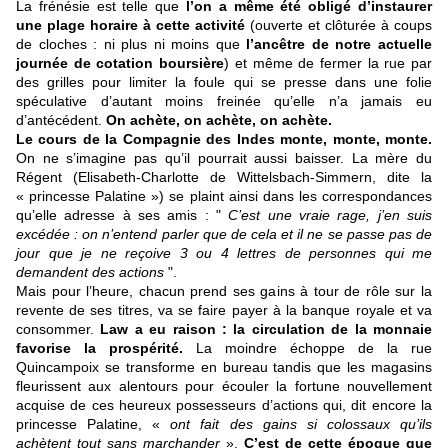
La frénésie est telle que
l’on a même été obligé d’instaurer
une plage horaire à cette activité
(ouverte et clôturée à coups
de cloches : ni plus ni moins que
l’ancêtre de notre actuelle
journée de cotation boursière
) et même de fermer la rue par
des grilles pour limiter la foule qui se presse dans une folie
spéculative d’autant moins freinée qu’elle n’a jamais eu
d’antécédent.
On achète, on achète, on achète.
Le cours de la Compagnie des Indes monte, monte, monte.
On ne s’imagine pas qu’il pourrait aussi baisser. La mère du
Régent (Elisabeth
-Charlotte de Wittelsbach-Simmern, dite la
« princesse Palatine ») se plaint ainsi dans les correspondances
qu’elle adresse à ses amis : "
C’est une vraie rage, j’en suis
excédée : on n’entend parler que de cela et il ne se passe pas de
jour que je ne reçoive 3 ou 4 lettres de personnes qui me
demandent des actions
".
Mais pour l’heure, chacun prend ses gains à tour de rôle sur la
revente de ses titres, va se faire payer à la banque royale et va
consommer.
Law a eu raison : la circulation de la monnaie
favorise la prospérité.
La moindre échoppe de la rue
Quincampoix se transforme en bureau tandis que les magasins
fleurissent aux alentours pour écouler la fortune nouvellement
acquise de ces heureux possesseurs d’actions qui, dit encore la
princesse Palatine, «
ont fait des gains si colossaux qu’ils
achètent tout sans marchander
».
C’est de cette époque que