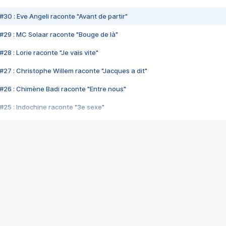
#30 : Eve Angeli raconte "Avant de partir"
#29 : MC Solaar raconte "Bouge de là"
28 : Lorie raconte "Je vais vite"
#27 : Christophe Willem raconte "Jacques a dit"
#26 : Chimène Badi raconte "Entre nous"
#25 : Indochine raconte "3e sexe"
#24 : Zaho raconte "C'est chelou"
#23 : Patrick Bruel raconte "Au café des délices"
#22 : Kyo raconte "Le chemin"
#21 : Nolwenn Leroy raconte "Cassé"
#20 : Patrick Hernandez raconte "Born to be alive"
#19 : Lorie raconte "Près de moi"