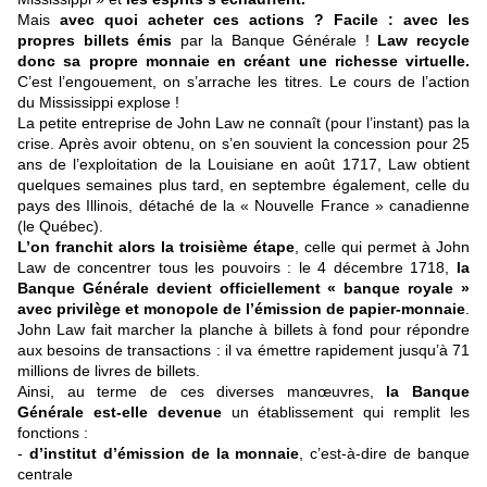
Mais
avec quoi acheter ces actions ? Facile : avec les
propres billets émis
par la Banque Générale !
Law recycle
donc sa propre monnaie en créant une richesse virtuelle.
C’est l’engouement, on s’arrache les titres. Le cours de l’action
du Mississippi explose !
La petite entreprise de John Law ne connaît (pour l’instant) pas la
crise. Après avoir obtenu, on s’en souvient la concession pour 25
ans de l’exploitation de la Louisiane en août 1717, Law obtient
quelques semaines plus tard, en septembre également, celle du
pays des Illinois, détaché de la « Nouvelle France » canadienne
(le Québec).
L’on franchit alors la troisième étape
, celle qui permet à John
Law de concentrer tous les pouvoirs : le 4 décembre 1718,
la
Banque Générale devient officiellement « banque royale »
avec privilège et monopole de l’émission de papier-monnaie
.
John Law fait marcher la planche à billets à fond pour répondre
aux besoins de transactions : il va émettre rapidement jusqu’à 71
millions de livres de billets.
Ainsi, au terme de ces diverses manœuvres,
la Banque
Générale est-elle devenue
un établissement qui remplit les
fonctions :
-
d’institut d’émission de la monnaie
, c’est-à-dire de banque
centrale