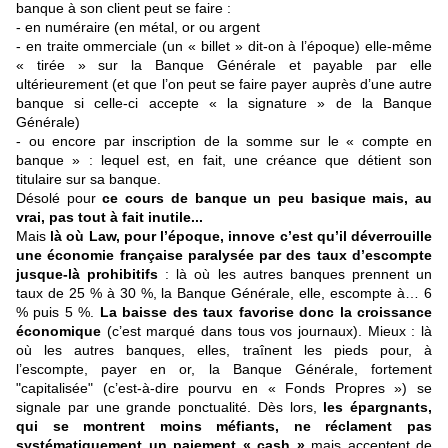
banque à son client peut se faire :
- en numéraire (en métal, or ou argent
- en traite ommerciale (un « billet » dit-on à l’époque) elle-même
« tirée » sur la Banque Générale et payable par elle
ultérieurement (et que l’on peut se faire payer auprès d’une autre
banque si celle-ci accepte « la signature » de la Banque
Générale)
-
ou encore par inscription de la somme sur le « compte en
banque » : lequel est, en fait, une créance que détient son
titulaire sur sa banque.
Désolé pour
ce cours de banque un peu basique mais, au
vrai, pas tout à fait inutile...
Mais
là où Law, pour l’époque, innove c’est qu’il déverrouille
une économie française paralysée par des taux d’escompte
jusque-là prohibitifs
: là où les autres banques prennent un
taux de 25 % à 30 %, la Banque Générale, elle, escompte à… 6
% puis 5 %.
La baisse des taux favorise donc la croissance
économique
(c’est marqué dans tous vos journaux). Mieux : là
où les autres banques, elles, traînent les pieds pour, à
l’escompte, payer en or, la Banque Générale, fortement
"capitalisée" (c’est-à-dire pourvu en « Fonds Propres ») se
signale par une grande ponctualité. Dès lors,
les épargnants,
qui se montrent moins méfiants, ne réclament pas
systématiquement un paiement « cash »
mais acceptent de