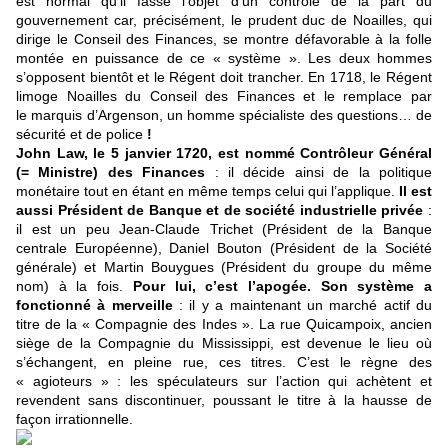
est normal qu’il fasse l’objet d’un contrôle de la part du
gouvernement car, précisément, le prudent duc de Noailles, qui
dirige le Conseil des Finances, se montre défavorable à la folle
montée en puissance de ce « système ». Les deux hommes
s’opposent bientôt et le Régent doit trancher. En 1718, le Régent
limoge Noailles du Conseil des Finances et le remplace par
le marquis d’Argenson, un homme spécialiste des questions… de
sécurité et de police
!
John Law, le 5 janvier 1720, est nommé Contrôleur Général
(= Ministre) des Finances
: il décide ainsi de la politique
monétaire tout en étant en même temps celui qui l’applique.
Il est
aussi Président de Banque et de société industrielle privée
:
il est un peu Jean-Claude Trichet (Président de la Banque
centrale Européenne), Daniel Bouton (Président de la Société
générale) et Martin Bouygues (Président du groupe du même
nom) à la fois.
Pour lui, c’est l’apogée. Son système a
fonctionné à merveille
: il y a maintenant un marché actif du
titre de la « Compagnie des Indes ». La rue Quicampoix, ancien
siège de la Compagnie du Mississippi, est devenue le lieu où
s’échangent, en pleine rue, ces titres. C’est le règne des
« agioteurs » : les spéculateurs sur l’action qui achètent et
revendent sans discontinuer, poussant le titre à la hausse de
façon irrationnelle.