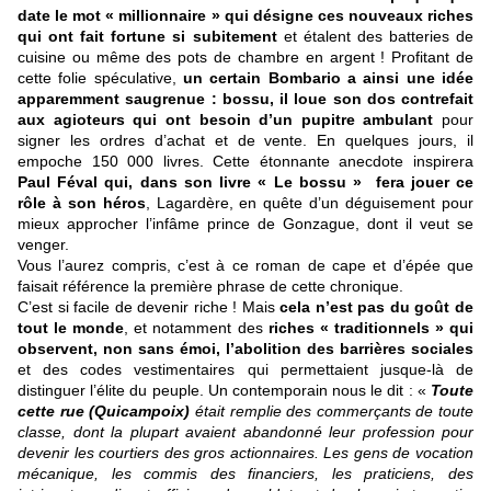
date le mot « millionnaire » qui désigne ces nouveaux riches
qui ont fait fortune si subitement
et étalent des batteries de
cuisine ou même des pots de chambre en argent ! Profitant de
cette folie spéculative,
un certain Bombario a ainsi une idée
apparemment saugrenue : bossu, il loue son dos contrefait
aux agioteurs qui ont besoin d’un pupitre ambulant
pour
signer les ordres d’achat et de vente. En quelques jours, il
empoche 150 000 livres. Cette étonnante anecdote inspirera
Paul Féval qui, dans son livre « Le bossu » fera jouer ce
rôle à son héros
, Lagardère, en quête d’un déguisement pour
mieux approcher l’infâme prince de Gonzague, dont il veut se
venger.
Vous l’aurez compris, c’est à ce roman de cape et d’épée que
faisait référence la première phrase de cette chronique.
C’est si facile de devenir riche ! Mais
cela n’est pas du goût de
tout le monde
, et notamment des
riches « traditionnels » qui
observent, non sans émoi, l’abolition des barrières sociales
et des codes vestimentaires qui permettaient jusque-là de
distinguer l’élite du peuple. Un contemporain nous le dit : «
Toute
cette rue (Quicampoix)
était remplie des commerçants de toute
classe, dont la plupart avaient abandonné leur profession pour
devenir les courtiers des gros actionnaires. Les gens de vocation
mécanique, les commis des financiers, les praticiens, des