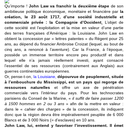
Qu’importe !
John Law va franchir la deuxième étape
de son
ambitieuse politique économique, monétaire et financière par
la
création, le 23 août 1717, d’une société industrielle et
commerciale privée : la Compagnie d’Occident
.
L’objet de
cette société est l’exploitation et la mise en valeur d’une partie
des terres françaises d’Amérique : la Louisiane. John Law en
obtient la concession par « lettres patentes » du Régent pour 25
ans, au dépend du financier Ambroise Croizat (lequel, au bout de
cinq ans, a renoncé à l’aventure). Car la France, à l’époque,
possède un immense territoire encore peu productif et dans
lequel elle n’a jamais réellement investi, ayant consacré
l’essentiel de ses ressources (contrairement aux Anglais) aux
guerres continentales européennes.
Or, pense-t-on,
la Louisiane
,
dépourvue de peuplement, située
à l’embouchure du Mississippi, est un pays qui regorge de
ressources naturelles
et offre un axe de pénétration
commerciale vers l’intérieur du pays. Pour les technocrates
parisiens du Conseil de la Marine, «
il suffit de faire passer 1200
à 1500 hommes en 2 ou 3 ans
» afin de la mettre en valeur :
dans le «
cahier des charges
» de la concession, ils indiquent
donc que la région devra être impérativement peuplée de 6 000
Blancs et de 3 000 Noirs (= d’esclaves) en 10 ans.
John Law, lui, entend y favoriser l’investissement. Il émet