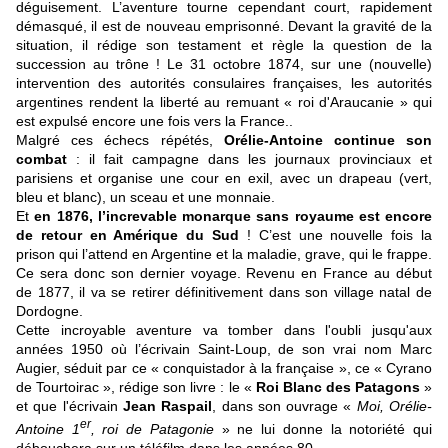
déguisement. L’aventure tourne cependant court, rapidement
démasqué, il est de nouveau emprisonné. Devant la gravité de la
situation, il rédige son testament et règle la question de la
succession au trône ! Le 31 octobre 1874, sur une (nouvelle)
intervention des autorités consulaires françaises, les autorités
argentines rendent la liberté au remuant « roi d'Araucanie » qui
est expulsé encore une fois vers la France..
Malgré ces échecs répétés,
Orélie-Antoine continue son
combat
: il fait campagne dans les journaux provinciaux et
parisiens et organise une cour en exil, avec un drapeau (vert,
bleu et blanc), un sceau et une monnaie.
Et
en 1876, l’increvable monarque sans royaume est encore
de retour en Amérique du Sud
! C’est une nouvelle fois la
prison qui l’attend en
Argentine
et la maladie, grave, qui le frappe.
Ce sera donc son dernier voyage. Revenu en France au début
de 1877, il va se retirer définitivement dans son village natal de
Dordogne.
Cette incroyable aventure va tomber dans l'oubli jusqu'aux
années 1950 où l’écrivain Saint-Loup, de son vrai nom Marc
Augier, séduit par ce « conquistador à la française », ce « Cyrano
de Tourtoirac », rédige son livre : le «
Roi Blanc des Patagons
»
et que l'écrivain
Jean Raspail
, dans son ouvrage «
Moi, Orélie-
er
Antoine 1
, roi de Patagonie
» ne lui donne la notoriété qui