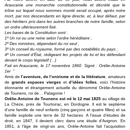
Araucanie une monarchie constitutionnelle et décrété que le
trône sur lequel nous sommes monté serait occupé, après notre
mort, par nos descendants en ligne directe, et, à leur défaut, par
des héritiers pris dans les autres branches de notre famille, selon
un ordre ultérieurement fixé.
Les bases de la Constitution sont :
1º Un roi ou une reine selon l’ordre héréditaire ;
2º Des ministres, dépendant du roi seul ;
3º Un conseil du royaume, formé par des notabilités du pays ;
4º Un conseil d’État, rédigeant les projets de loi et les défendant
devant le corps législatif (...)
Fait en Araucanie, le 17 novembre 1860. Signé : Orélie-Antoine
1er
"
Amis de
l’aventure, de l’onirisme et de la littérature
, amateurs
de
grands espaces vierges
et
d’idées folles
, voici l’histoire
étonnante et étrangement actuelle du dénommé Orélie-Antoine
de Tounens, roi de… Patagonie !
Orélie-Antoine de Tounens est né le 12 mai 1825
au village de
La Chèze, près de Tourtoirac, en Dordogne. ll est le septième
d’une famille de neuf enfants (cinq garçons et quatre filles) et sa
famille exploite une terre de 32 hectares. A l’issue d’études de
droit, en 1847, il devient clerc dans une étude d'Avignon. En
1851, à l'âge de vingt-six ans, Orélie-Antoine fait l'acquisition