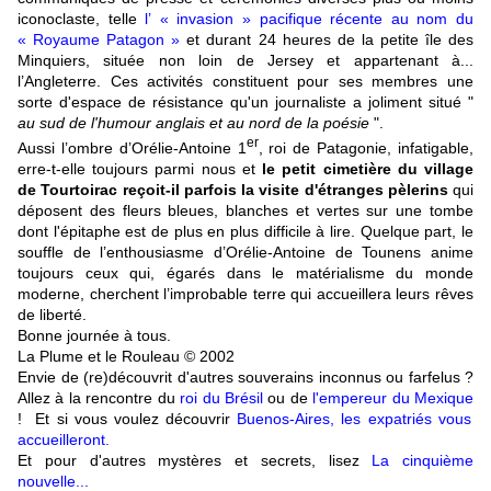
iconoclaste, telle
l’ « invasion » pacifique récente au nom du
« Royaume Patagon »
et durant 24 heures de la petite île des
Minquiers, située non loin de Jersey et appartenant à...
l’Angleterre. Ces activités constituent pour ses membres une
sorte d'espace de résistance qu'un journaliste a joliment situé "
au sud de l'humour anglais et au nord de la poésie
".
er
Aussi l’ombre d’Orélie-Antoine 1
, roi de Patagonie, infatigable,
erre-t-elle toujours parmi nous et
le petit cimetière du village
de Tourtoirac reçoit-il parfois la visite d'étranges pèlerins
qui
déposent des fleurs bleues, blanches et vertes sur une tombe
dont l'épitaphe est de plus en plus difficile à lire. Quelque part, le
souffle de l’enthousiasme d’Orélie-Antoine de Tounens anime
toujours ceux qui, égarés dans le matérialisme du monde
moderne, cherchent l’improbable terre qui accueillera leurs rêves
de liberté.
Bonne journée à tous.
La Plume et le Rouleau © 2002
Envie de (re)découvrit d'autres souverains inconnus ou farfelus ?
Allez à la rencontre du
roi du Brésil
ou de
l'empereur du Mexique
! Et si vous voulez découvrir
Buenos-Aires, les expatriés vous
accueilleront
.
Et pour d'autres mystères et secrets, lisez
La cinquième
nouvelle...