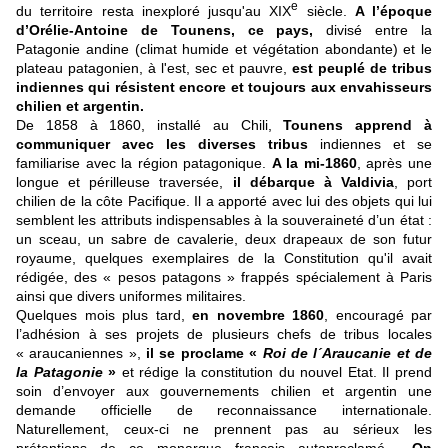
e
du territoire resta inexploré jusqu'au XIX
siècle.
A l’époque
d’Orélie-Antoine de Tounens, ce pays,
divisé entre la
Patagonie andine (climat humide et végétation abondante) et le
plateau patagonien, à l'est, sec et pauvre,
est peuplé de tribus
indiennes qui résistent encore et toujours aux envahisseurs
chilien et argentin.
De 1858 à 1860, installé au Chili,
Tounens apprend à
communiquer avec les diverses tribus
indiennes et se
familiarise avec la région patagonique.
A la mi-1860
, après une
longue et périlleuse traversée,
il débarque à Valdivia
, port
chilien de la côte Pacifique. Il a apporté avec lui des objets qui lui
semblent les attributs indispensables à la souveraineté d’un état :
un sceau, un sabre de cavalerie, deux drapeaux de son futur
royaume, quelques exemplaires de la Constitution qu'il avait
rédigée, des « pesos patagons » frappés spécialement à Paris
ainsi que divers uniformes militaires.
Quelques mois plus tard,
en novembre 1860
, encouragé par
l’adhésion à ses projets de plusieurs chefs de tribus locales
« araucaniennes »,
il se proclame «
Roi de l´Araucanie et de
la Patagonie
»
et rédige la constitution du nouvel Etat. Il prend
soin d’envoyer aux gouvernements chilien et argentin une
demande officielle de reconnaissance internationale.
Naturellement, ceux-ci ne prennent pas au sérieux les