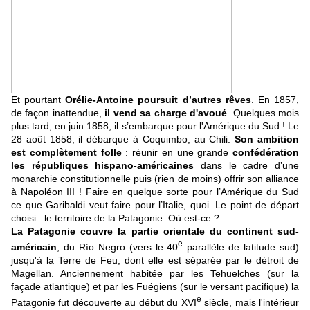
Et pourtant
Orélie-Antoine poursuit d’autres rêves
. En 1857,
de façon inattendue,
il vend sa charge d'avoué
. Quelques mois
plus tard, en juin 1858, il s’embarque pour l'Amérique du Sud ! Le
28 août 1858, il débarque à Coquimbo, au Chili.
Son ambition
est complètement folle
: réunir en une grande
confédération
les républiques hispano-américaines
dans le cadre d’une
monarchie constitutionnelle puis (rien de moins) offrir son alliance
à Napoléon III ! Faire en quelque sorte pour l’Amérique du Sud
ce que Garibaldi veut faire pour l’Italie, quoi. Le point de départ
choisi : le territoire de la Patagonie. Où est-ce ?
La Patagonie couvre la partie orientale du continent sud-
e
américain
, du Río Negro (vers le 40
parallèle de latitude sud)
jusqu'à la Terre de Feu, dont elle est séparée par le détroit de
Magellan. Anciennement habitée par les Tehuelches (sur la
façade atlantique) et par les Fuégiens (sur le versant pacifique) la
e
Patagonie fut découverte au début du XVI
siècle, mais l'intérieur