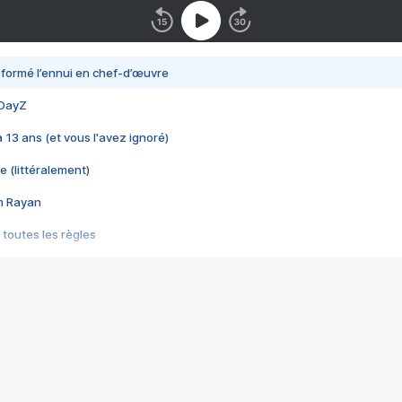
nsformé l’ennui en chef-d’œuvre
 DayZ
 a 13 ans (et vous l'avez ignoré)
e (littéralement)
im Rayan
 toutes les règles
s les jeux vidéo
us choquant de Rockstar ? - Le scandale BULLY
e plus moche de Steam
du RÊVE tourne au CAUCHEMAR
pendant 8 heures