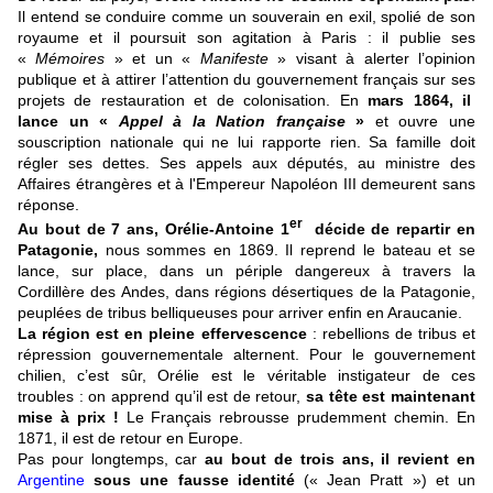
Il entend se conduire comme un souverain en exil, spolié de son
royaume et il poursuit son agitation à Paris : il publie ses
«
Mémoires
» et un «
Manifeste
» visant à alerter l’opinion
publique et à attirer l’attention du gouvernement français sur ses
projets de restauration et de colonisation. En
mars 1864, il
lance un «
Appel à la Nation française
»
et ouvre une
souscription nationale qui ne lui rapporte rien. Sa famille doit
régler ses dettes. Ses appels aux députés, au ministre des
Affaires étrangères et à l'Empereur Napoléon III demeurent sans
réponse.
er
Au bout de 7 ans, Orélie-Antoine 1
décide de repartir en
Patagonie,
nous sommes en 1869. Il reprend le bateau et se
lance, sur place, dans un périple dangereux à travers la
Cordillère des Andes, dans régions désertiques de la Patagonie,
peuplées de tribus belliqueuses pour arriver enfin en Araucanie.
La région est en pleine effervescence
: rebellions de tribus et
répression gouvernementale alternent. Pour le gouvernement
chilien, c’est sûr, Orélie est le véritable instigateur de ces
troubles : on apprend qu’il est de retour,
sa tête est maintenant
mise à prix !
Le Français rebrousse prudemment chemin. En
1871, il est de retour en Europe.
Pas pour longtemps, car
au bout de trois ans, il revient en
Argentine
sous une fausse identité
(« Jean Pratt ») et un