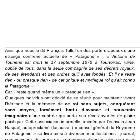
Ainsi que nous le dit François Tulli, l’un des porte-drapeaux d’une
étrange confrérie actuelle de « Patagons » : «
Antoine de
Tounens est mort le 17 septembre 1878 à Tourtoirac, ruiné,
oublié de tous, dans la seule compagnie de ses décrets royaux,
de ses étendards et des ordres qu'il avait fondés. Et il ne reste
rien - ou presque rien - de cet unique et mythique roi qu'ait connu
la Patagonie
».
Car il reste quand même un « presque rien ».
Quelques individus ont décidé de se réunir pour maintenir vivant
l’héritage et la mémoire de
ce roi sans sujets, conquérant
sans moyen, forcément battu d’avance et souverain
imaginaire
d’une contrée qui porta ses rêves avortés de gloire
pacifique. Cette association informelle, animée par l’écrivain Jean
Raspail, autoproclamé (lui aussi !) « consul général du Royaume
de Patagonie » se livre ainsi à diverses manifestations : journal,
communiqués de presse et cérémonies diverses plus ou moins