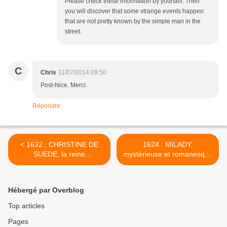
Please check these information by yourself. Then
you will discover that some strange events happen
that are not pretty known by the simple man in the
street.
C
Chris
11/07/2014 09:50
Post-Nice. Merci.
Répondre
< 1632 : CHRISTINE DE
1624 : MILADY,
SUEDE, la reine
mystérieuse et romanesque
passionnée
>
Hébergé par Overblog
Top articles
Pages