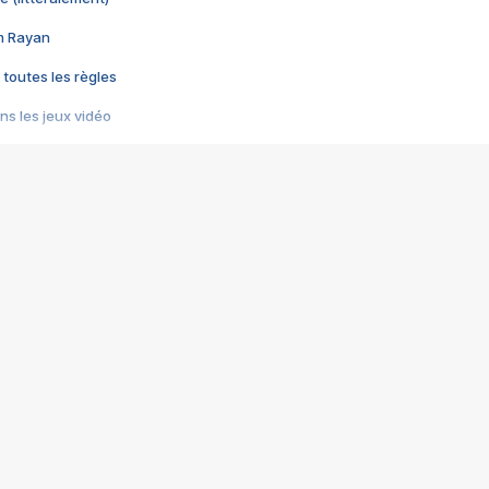
im Rayan
 toutes les règles
s les jeux vidéo
us choquant de Rockstar ? - Le scandale BULLY
e plus moche de Steam
du RÊVE tourne au CAUCHEMAR
pendant 8 heures
it… à tort
umiliés par un jeu vidéo
ire - Final Fantasy 8
ti un empire - Age of Empires
story DOFUS