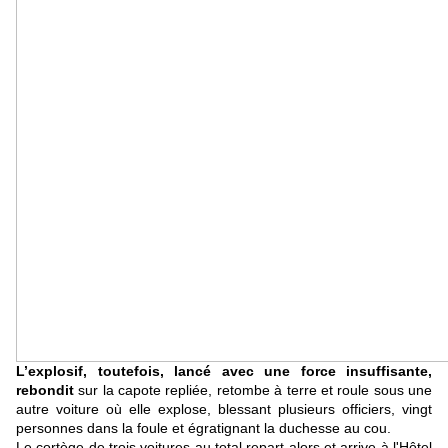
L’explosif, toutefois, lancé avec une force insuffisante,
rebondit
sur la capote repliée, retombe à terre et roule sous une
autre voiture où elle explose, blessant plusieurs officiers, vingt
personnes dans la foule et égratignant la duchesse au cou.
Le cortège de trois voitures au total repart alors et arrive à l'Hôtel