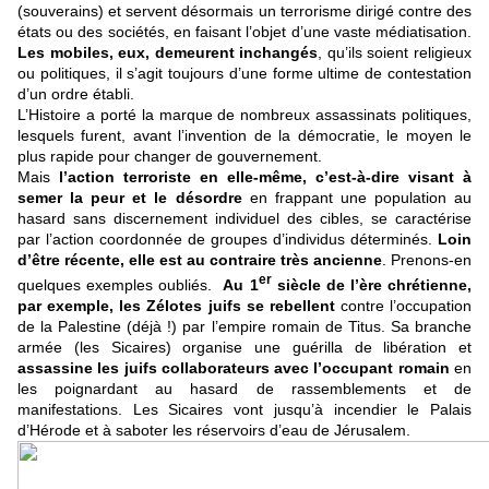
(souverains) et servent désormais un terrorisme dirigé contre des
états ou des sociétés, en faisant l’objet d’une vaste médiatisation.
Les mobiles, eux, demeurent inchangés
, qu’ils soient religieux
ou politiques, il s’agit toujours d’une forme ultime de contestation
d’un ordre établi.
L’Histoire a porté la marque de nombreux assassinats politiques,
lesquels furent, avant l’invention de la démocratie, le moyen le
plus rapide pour changer de gouvernement.
Mais
l’action terroriste en elle-même, c’est-à-dire visant à
semer la peur et le désordre
en frappant une population au
hasard sans discernement individuel des cibles, se caractérise
par l’action coordonnée de groupes d’individus déterminés.
Loin
d’être récente, elle est au contraire très ancienne
. Prenons-en
er
quelques exemples oubliés.
Au 1
siècle de l’ère chrétienne,
par exemple, les Zélotes juifs se rebellent
contre l’occupation
de la Palestine (déjà !) par l’empire romain de Titus. Sa branche
armée (les Sicaires) organise une guérilla de libération et
assassine les juifs collaborateurs avec l’occupant romain
en
les poignardant au hasard de rassemblements et de
manifestations. Les Sicaires vont jusqu’à incendier le Palais
d’Hérode et à saboter les réservoirs d’eau de Jérusalem.