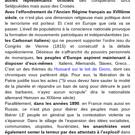
autres représentants officiels
des conquérants turcs
Seldjoukides mais aussi des Croisés.
Avec l’effondrement de l’Ancien Régime français au XVIIIème
siècle
, ce n’est plus une dimension religieuse mais politique dont
le terrorisme est porteur. Et c’est en Europe que cela va se
passer. L’éveil de populations à la conscience nationale provoque
la formation de mouvements patriotiques et indépendantistes (ex.
les Carbonari italiens
) qui ne peuvent supporter l’ordre issu du
Congrès de Vienne (1815) et consécutif à la défaite
napoléonienne. Désireux de s’affranchir du pouvoirs personnels
de monarques,
les peuples d’Europe aspirent maintenant à
disposer d’eux-mêmes
: Italiens, Allemands, Slaves, Grecs...
C’est un des thèmes du
Hussard sur le toit de Giono
, dont ces
chroniques vous parlèrent déjà. Pour eux, la libération de la
Patrie justifie tous les actes ("Si vous devez faire sauter la moitié
de la planète et répandre un bain de sang pour détruire le parti
des barbares, n’ayez aucun scrupule" dira le nationaliste
allemand Heinzen au XIXème siècle).
Parallèlement,
dans les années 1890
, en France mais aussi en
Russie, ce n’est plus pour libérer des peuples mais pour
libérer
LE
peuple en général que la contestation violente va
s’épanouir. Dans le sillage de l’expansion des idées socialistes,
communistes, utopistes, fouriéristes,
les anarchistes vont
également semer la terreur par des attentats à l’explosif
dans