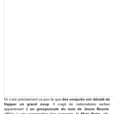
Or c’est précisément ce jour-là que
des conjurés ont décidé de
frapper un grand coup
. Il s’agit de nationalistes serbes
appartenant à
un groupuscule du nom de Jeune Bosnie
affiliée à une organisation plus puissante,
la Main Noire
, elle-