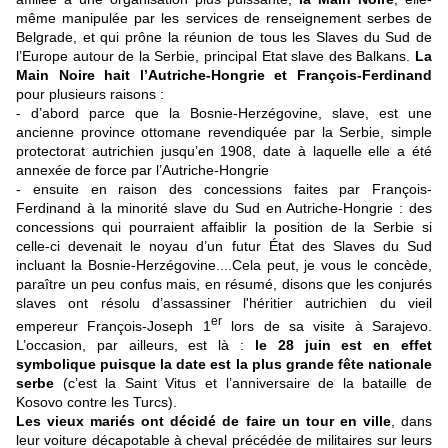
même manipulée par les services de renseignement serbes de
Belgrade, et qui prône la réunion de tous les Slaves du Sud de
l’Europe autour de la Serbie, principal Etat slave des Balkans.
La
Main Noire hait l’Autriche-Hongrie et François-Ferdinand
pour plusieurs raisons :
- d’abord parce que la Bosnie-Herzégovine, slave, est une
ancienne province ottomane revendiquée par la Serbie, simple
protectorat autrichien jusqu’en 1908, date à laquelle elle a été
annexée de force par l’Autriche-Hongrie
- ensuite en raison des concessions faites par François-
Ferdinand à la minorité slave du Sud en Autriche-Hongrie : des
concessions qui pourraient affaiblir la position de la Serbie si
celle-
ci devenait le noyau d’un futur État des Slaves du Sud
incluant la Bosnie-Herzégovine.
...
Cela peut, je vous le concède,
paraître un peu confus mais, en résumé, disons que les conjurés
slaves ont résolu d’assassiner l'héritier autrichien du vieil
er
empereur François-Joseph 1
lors de sa visite à Sarajevo.
L’occasion, par ailleurs, est là :
le 28 juin est en effet
symbolique puisque la date est la plus grande fête nationale
serbe
(c’est la Saint Vitus et l’anniversaire de la bataille de
Kosovo contre les Turcs).
Les vieux mariés ont décidé de faire un tour en ville
, dans
leur voiture décapotable à cheval précédée de militaires sur leurs