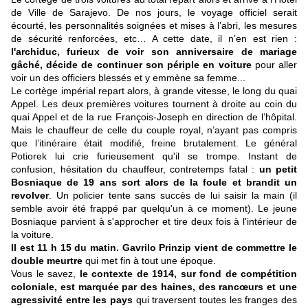
de Ville de Sarajevo. De nos jours, le voyage officiel serait
écourté, les personnalités soignées et mises à l’abri, les mesures
de sécurité renforcées, etc… A cette date, il n’en est rien :
l'archiduc, furieux de voir son anniversaire de mariage
gâché, décide de continuer son périple en voiture
pour aller
voir un des officiers blessés et y emmène sa femme...
Le cortège impérial repart alors, à grande vitesse, le long du quai
Appel. Les deux premières voitures tournent à droite au coin du
quai Appel et de la rue François-Joseph en direction de l’hôpital.
Mais le chauffeur de celle du couple royal, n’ayant pas compris
que l’itinéraire était modifié, freine brutalement. Le général
Potiorek lui crie furieusement qu'il se trompe. Instant de
confusion, hésitation du chauffeur, contretemps fatal :
un petit
Bosniaque de 19 ans sort alors de la foule et brandit un
revolver
. Un policier tente sans succès de lui saisir la main (il
semble avoir été frappé par quelqu'un à ce moment). Le jeune
Bosniaque parvient à s'approcher et tire deux fois à l'intérieur de
la voiture.
Il est 11 h 15 du matin. Gavrilo Prinzip vient de commettre le
double meurtre
qui met fin à tout une époque.
Vous le savez,
le contexte de 1914, sur fond de compétition
coloniale, est marquée par des haines, des rancœurs et une
agressivité entre les pays
qui traversent toutes les franges des