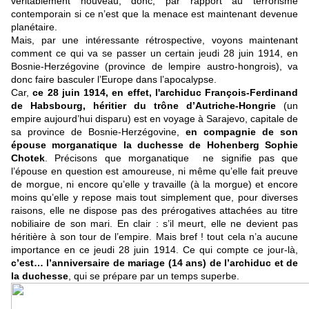
véritablement nouveau, donc, par rapport au terrorisme
contemporain si ce n’est que la menace est maintenant devenue
planétaire.
Mais, par une intéressante rétrospective, voyons maintenant
comment ce qui va se passer un certain jeudi 28 juin 1914, en
Bosnie-Herzégovine (province de lempire austro-hongrois), va
donc faire basculer l’Europe dans l’apocalypse.
Car,
ce 28 juin 1914, en effet, l'archiduc François-Ferdinand
de Habsbourg, héritier du trône d’Autriche-Hongrie
(un
empire aujourd’hui disparu) est en voyage à Sarajevo, capitale de
sa province de Bosnie-Herzégovine,
en compagnie de son
épouse morganatique la duchesse de Hohenberg Sophie
Chotek
. Précisons que morganatique ne signifie pas que
l’épouse en question est amoureuse, ni même qu’elle fait preuve
de morgue, ni encore qu’elle y travaille (à la morgue) et encore
moins qu’elle y repose mais tout simplement que, pour diverses
raisons, elle ne dispose pas des prérogatives attachées au titre
nobiliaire de son mari. En clair : s’il meurt, elle ne devient pas
héritière à son tour de l’empire. Mais bref ! tout cela n’a aucune
importance en ce jeudi 28 juin 1914. Ce qui compte ce jour-là,
c’est… l’anniversaire de mariage (14 ans) de l’archiduc et de
la duchesse
, qui se prépare par un temps superbe.