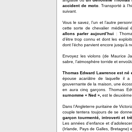
anglaise où
un dénommé Thomas Ed
accident de moto
. Transporté à l’h
suivant.
Vous le savez, l’un et l’autre perso
cette sorte de chevalier médiéval
allons parler aujourd’hui
: Thoma
d’être trop connu et dont les exploi
dont l’écho parvient encore jusqu’à 
Envoyez les violons (de Maurice Jar
sabre, l’atmosphère torride et envoû
Thomas Edward Lawrence est né 
épouse acariâtre de laquelle il a e
gouvernante de la maison, une écossa
en aura cinq garçons. Thomas Ed
surnomme « Ned »,
est le deuxième 
Dans l’Angleterre puritaine de Victori
couple tentera toujours de se donner
garçon tourmenté, introverti et tr
Les années d’enfance et d’adolescen
(Irlande, Pays de Galles, Bretagne) 