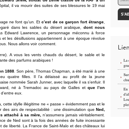
ward Shew, soldat de 2ème classe de la RAF a un
ôpital, il va mourir des suites de ses blessures le 19 mai
nnage ne font qu’un. Et
c’est de ce garçon fort étrange
,
 égaré dans les sables du désert arabique,
dont nous
s Edward Lawrence, un personnage méconnu à force
ts et les désillusions appartiennent à une époque révolue
nous. Nous allons voir comment.
Lie
re). A vous les vents chauds du désert, le sable et le
La 
tante des parfums arabiques !
gra
en 1888
. Son père, Thomas Chapman, a été marié à une
Sur
u quatre filles. Il l’a délaissé au profit de la jeune
chu
ise nommée Sarah Junner, avec laquelle il va s’enfuir. Il
ward, né à Tremadoc au pays de Galles et
que l’on
En 
d’entre eux.
d'a
Loe
a, cette idylle illégitime ne « passe » évidemment pas et le
ple
 des airs de respectabilité : une dissimulation que
Ned,
ès attaché à sa mère,
n’assumera jamais véritablement.
ce de Ned sont à la fois des années de fuite incessante
et de liberté. La France de Saint-Malo et des châteaux lui