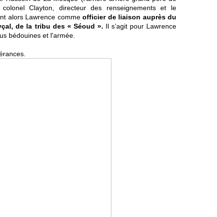
e colonel Clayton, directeur des renseignements et le
ssent alors Lawrence comme
officier de liaison auprès du
yçal, de la tribu des « Séoud ».
Il s’agit pour Lawrence
ibus bédouines et l'armée.
érances.