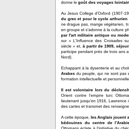
donne le
goût des voyages lointains
Au Jesus College d'Oxford (1907-190
du grec et pour le cycle arthurien
ne drague pas, mange végétarien, trav
en groupe et s’adonne à la culture ph
par l'art militaire antique ou mode
sur « L'Influence des Croisades sur 
siècle
»
et,
à partir de 1909, séjou
participe pendant près de trois ans a
Nord).
Echappant à la dysenterie et au cho
Arabes
du peuple, qui ne sont pas e
formation intellectuelle et personnel
Il est volontaire lors du déclen
Orient contre l’empire turc Ottoma
lieutenant jusqu'en 1916, Lawrence i
des cartes et transmet des renseign
A cette époque,
les Anglais jouent 
bédouines du centre de l’Arabi
Ottomans éclate à l'initiative du ch