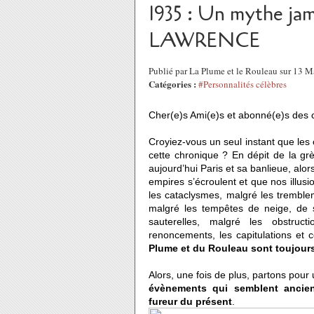
1935 : Un mythe jam
LAWRENCE
Publié par La Plume et le Rouleau sur 13 
Catégories :
#Personnalités célèbres
Cher(e)s Ami(e)s et abonné(e)s des 
Croyiez-vous un seul instant que les
cette chronique ? En dépit de la grè
aujourd’hui Paris et sa banlieue, alors
empires s’écroulent et que nos illusi
les cataclysmes, malgré les tremblem
malgré les tempêtes de neige, de sa
sauterelles, malgré les obstruc
renoncements, les capitulations et c
Plume et du Rouleau sont toujours
Alors, une fois de plus, partons pour
évènements qui semblent ancien
fureur du présent
.