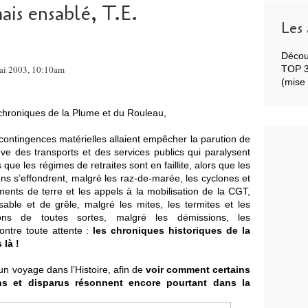
ais ensablé, T.E.
Les 
Décou
Mai 2003, 10:10am
TOP 3 
(mise 
chroniques de la Plume et du Rouleau,
 contingences matérielles allaient empêcher la parution de
ve des transports et des services publics qui paralysent
 que les régimes de retraites sont en faillite, alors que les
ons s’effondrent, malgré les raz-de-marée, les cyclones et
ents de terre et les appels à la mobilisation de la CGT,
ble et de grêle, malgré les mites, les termites et les
tions de toutes sortes, malgré les démissions, les
ontre toute attente :
les chroniques historiques de la
 là !
 un voyage dans l’Histoire, afin de
voir comment certains
s et disparus résonnent encore pourtant dans la