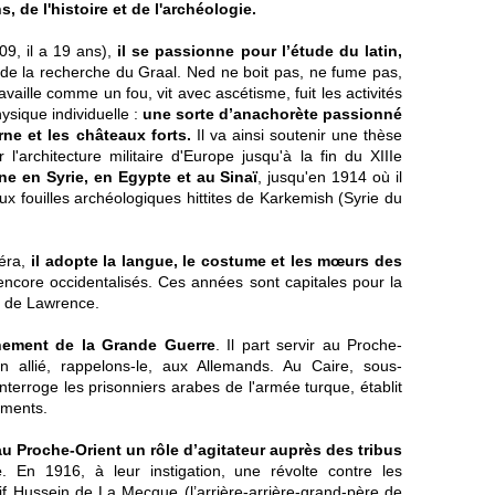
, de l'histoire et de l'archéologie.
9, il a 19 ans),
il se passionne pour l’étude du latin,
de la recherche du Graal. Ned ne boit pas, ne fume pas,
aille comme un fou, vit avec ascétisme, fuit les activités
ysique individuelle :
une sorte d’anachorète passionné
rne et les châteaux forts.
Il va ainsi soutenir une thèse
l'architecture militaire d'Europe jusqu'à la fin du XIIIe
rne en Syrie, en Egypte et au Sinaï
, jusqu'en 1914 où il
ux fouilles archéologiques hittites de Karkemish (Syrie du
léra,
il adopte la langue, le costume et les mœurs des
ncore occidentalisés. Ces années sont capitales pour la
le de Lawrence.
chement de la Grande Guerre
. Il part servir au Proche-
n allié, rappelons-le, aux Allemands. Au Caire, sous-
nterroge les prisonniers arabes de l'armée turque, établit
ements.
au Proche-Orient un rôle d’agitateur auprès des tribus
e
. En 1916, à leur instigation, une révolte contre les
érif Hussein de La Mecque (l’arrière-arrière-grand-père de