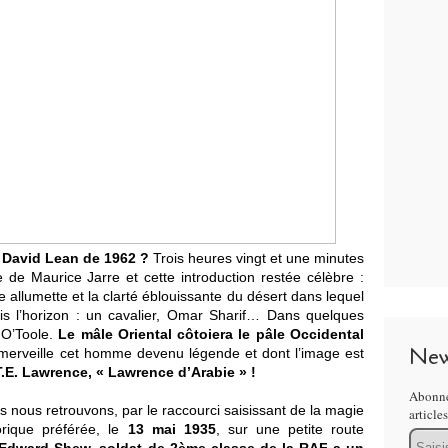
 David Lean de 1962 ?
Trois heures vingt et une minutes
e Maurice Jarre et cette introduction restée célèbre :
 allumette et la clarté éblouissante du désert dans lequel
uis l’horizon : un cavalier, Omar Sharif… Dans quelques
 O’Toole.
Le mâle Oriental côtoiera le pâle Occidental
New
à merveille cet homme devenu légende et dont l’image est
T.E. Lawrence, « Lawrence d’Arabie » !
Abonne
s nous retrouvons, par le raccourci saisissant de la magie
article
orique préférée, le
13 mai 1935
, sur une petite route
Email