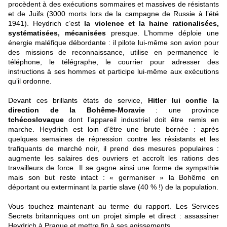
procèdent à des exécutions sommaires et massives de résistants
et de Juifs (3000 morts lors de la campagne de Russie à l’été
1941). Heydrich c’est
la violence et la haine rationalisées,
systématisées, mécanisées
presque. L’homme déploie une
énergie maléfique débordante : il pilote lui-même son avion pour
des missions de reconnaissance, utilise en permanence le
téléphone, le télégraphe, le courrier pour adresser des
instructions à ses hommes et participe lui-même aux exécutions
qu’il ordonne.
Devant ces brillants états de service,
Hitler lui confie la
direction de la Bohême-Moravie
: une province
tchécoslovaque
dont l’appareil industriel doit être remis en
marche. Heydrich est loin d’être une brute bornée : après
quelques semaines de répression contre les résistants et les
trafiquants de marché noir, il prend des mesures populaires :
augmente les salaires des ouvriers et accroît les rations des
travailleurs de force. Il se gagne ainsi une forme de sympathie
mais son but reste intact : « germaniser » la Bohême en
déportant ou exterminant la partie slave (40 % !) de la population.
Vous touchez maintenant au terme du rapport. Les Services
Secrets britanniques ont un projet simple et direct : assassiner
Heydrich à Prague et mettre fin à ses agissements.