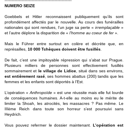
-----------------------------------------------
NUMERO SEIZE
Goebbels et Hitler reconnaissent publiquement qu’ils sont
profondément affectés par le nouvelle. Au cours des funérailles
nationales qui sont rendues, l’un juge sa perte «
irremplaçable
»
et l’autre déplore la disparition de «
l’homme au coeur de fer
».
Mais le Führer entre surtout en colère et décrète que, en
représailles,
10 000 Tchèques doivent être fusillés
.
De fait, c’est une impitoyable répression qui s’abat sur Prague.
Plusieurs milliers de personnes sont effectivement fusillés
sommairement et
le village de Lidice
, situé dans ses environs,
est entièrement rasé
, ses hommes abattus (200) tandis que les
femmes et les enfants sont déportés à l’Est.
L’opération «
Anthropoïde
» est une réussite mais elle fut lourde
de conséquences humaines. A-t-elle au moins eu le mérite de
limiter la Shoah, les atrocités, les massacres ? Pas même. Le
IIIème Reich dans toute son horreur s’est poursuivi sans
Heydrich.
Vous pouvez refermer le dossier maintenant.
L’opération est