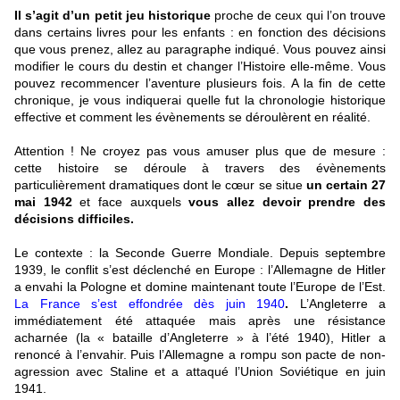
Il s’agit d’un petit jeu historique
proche de ceux qui l’on trouve
dans certains livres pour les enfants : en fonction des décisions
que vous prenez, allez au paragraphe indiqué. Vous pouvez ainsi
modifier le cours du destin et changer l’Histoire elle-même. Vous
pouvez recommencer l’aventure plusieurs fois. A la fin de cette
chronique, je vous indiquerai quelle fut la chronologie historique
effective et comment les évènements se déroulèrent en réalité.
Attention ! Ne croyez pas vous amuser plus que de mesure :
cette histoire se déroule à travers des évènements
particulièrement dramatiques dont le cœur se situe
un certain 27
mai 1942
et face auxquels
vous allez devoir prendre des
décisions difficiles.
Le contexte : la Seconde Guerre Mondiale. Depuis septembre
1939, le conflit s’est déclenché en Europe : l’Allemagne de Hitler
a envahi la Pologne et domine maintenant toute l’Europe de l’Est.
La France s’est effondrée dès juin 1940
.
L’Angleterre a
immédiatement été attaquée mais après une résistance
acharnée (la « bataille d’Angleterre » à l’été 1940), Hitler a
renoncé à l’envahir. Puis l’Allemagne a rompu son pacte de non-
agression avec Staline et a attaqué l’Union Soviétique en juin
1941.