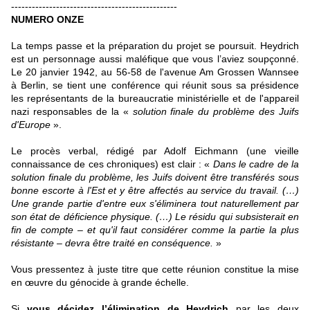
------------------------------------------------
NUMERO ONZE
La temps passe et la préparation du projet se poursuit. Heydrich
est un personnage aussi maléfique que vous l’aviez soupçonné.
Le 20 janvier 1942, au 56-58 de l'avenue Am Grossen Wannsee
à Berlin, se tient une conférence qui réunit sous sa présidence
les représentants de la bureaucratie ministérielle et de l'appareil
nazi responsables de la «
solution finale du problème des Juifs
d'Europe
».
Le procès verbal, rédigé par
Adolf Eichmann
(une vieille
connaissance de ces chroniques) est clair : «
Dans le cadre de la
solution finale du problème, les Juifs doivent être transférés sous
bonne escorte à l'Est et y être affectés au service du travail. (…)
Une grande partie d'entre eux s'éliminera tout naturellement par
son état de déficience physique. (…) Le résidu qui subsisterait en
fin de compte – et qu'il faut considérer comme la partie la plus
résistante – devra être traité en conséquence.
»
Vous pressentez à juste titre que cette réunion constitue la mise
en œuvre du génocide à grande échelle.
Si
vous décidez l’élimination de Heydrich
par les deux