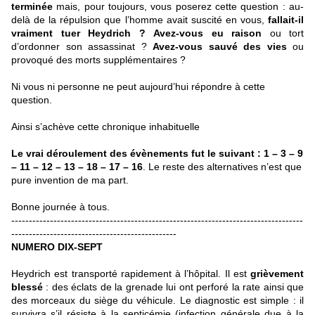
terminée
mais, pour toujours, vous poserez cette question : au-
delà de la répulsion que l’homme avait suscité en vous,
fallait-il
vraiment tuer Heydrich ?
Avez-vous eu raison
ou tort
d’ordonner son assassinat ?
Avez-vous sauvé des vies
ou
provoqué des morts supplémentaires ?
Ni vous ni personne ne peut aujourd’hui répondre à cette
question.
Ainsi s’achève cette chronique inhabituelle
Le vrai déroulement des évènements fut le suivant : 1 – 3 – 9
– 11 – 12 – 13 – 18 – 17 – 16
. Le reste des alternatives n’est que
pure invention de ma part.
Bonne journée à tous.
-----------------------------------------------------------------------------------
-----------------------------------------------
NUMERO DIX-SEPT
Heydrich est transporté rapidement à l’hôpital. Il est
grièvement
blessé
: des éclats de la grenade lui ont perforé la rate ainsi que
des morceaux du siège du véhicule. Le diagnostic est simple : il
survivra s’il résiste à la septicémie (i
nfection générale due à la