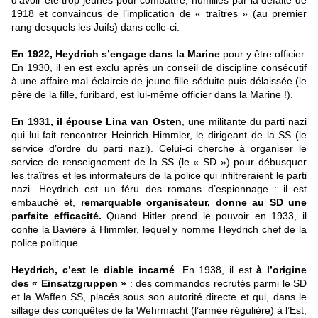
d’avoir été trop jeunes pour combattre, humiliés par la défaite de
1918 et convaincus de l’implication de « traîtres » (au premier
rang desquels les Juifs) dans celle-ci.
En 1922, Heydrich s’engage dans la Marine
pour y être officier.
En 1930, il en est exclu après un conseil de discipline consécutif
à une affaire mal éclaircie de jeune fille séduite puis délaissée (le
père de la fille, furibard, est lui-même officier dans la Marine !).
En 1931, il épouse Lina van Osten
, une militante du parti nazi
qui lui fait rencontrer Heinrich Himmler, le dirigeant de la SS (le
service d’ordre du parti nazi). Celui-ci cherche à organiser le
service de renseignement de la SS (le « SD ») pour débusquer
les traîtres et les informateurs de la police qui infiltreraient le parti
nazi. Heydrich est un féru des romans d’espionnage : il est
embauché et,
remarquable organisateur, donne au SD une
parfaite efficacité.
Quand Hitler prend le pouvoir en 1933, il
confie la Bavière à Himmler, lequel y nomme Heydrich chef de la
police politique.
Heydrich, c’est le diable incarné
. En 1938, il est
à l’origine
des « Einsatzgruppen »
: des commandos recrutés parmi le SD
et la Waffen SS, placés sous son autorité directe et qui, dans le
sillage des conquêtes de la Wehrmacht (l’armée régulière) à l’Est,