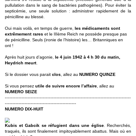
pullulation dans le sang de bactéries pathogènes). Pour éviter la
septicémie, une seule solution : administrer rapidement de la
pénicilline au blessé.
Oui mais voilà, en temps de guerre,
les médicaments sont
extrêmement rares
et le IIIème Reich ne possède presque pas
de pénicilline. Seuls (ironie de l’histoire) les… Britanniques en
ont !
Après huit jours d’agonie,
le 4 juin 1942 à 4 h 30 du matin,
Heydrich meurt
.
Si le dossier vous parait
clos
, allez au
NUMERO QUINZE
Si vous pensez
utile de suivre encore l’affaire
, allez au
NUMERO SEIZE
-----------------------------------------------------------------------------------
-----------------------------------------------
NUMERO DIX-HUIT
Kubis et Gabcik se réfugient dans une église
. Recherchés,
traqués, ils sont finalement impitoyablement abattus. Mais où en