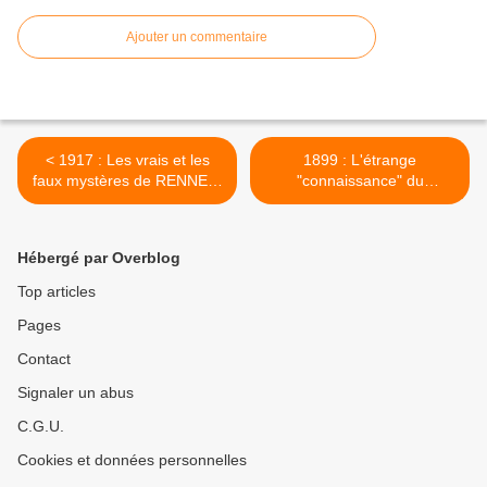
Ajouter un commentaire
< 1917 : Les vrais et les
1899 : L'étrange
faux mystères de RENNES-
"connaissance" du
LE-CHATEAU
président FELIX FAURE >
Hébergé par Overblog
Top articles
Pages
Contact
Signaler un abus
C.G.U.
Cookies et données personnelles