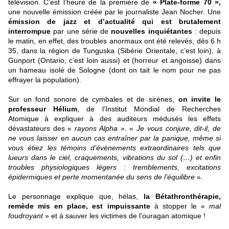
télévision. C’est l’heure de la première de
« Plate-forme 70 »,
une nouvelle émission créée par le journaliste Jean Nocher. Une
émission de jazz et d’actualité qui est brutalement
interrompue
par une série de
nouvelles inquiétantes
: depuis
le matin, en effet, des troubles anormaux ont été relevés, dès 6 h
35, dans la région de Tunguska (Sibérie Orientale, c’est loin), à
Gunport (Ontario, c’est loin aussi) et (horreur et angoisse) dans
un hameau isolé de Sologne (dont on tait le nom pour ne pas
effrayer la population).
Sur un fond sonore de cymbales et de sirènes,
on invite le
professeur Hélium
, de l’Institut Mondial de Recherches
Atomique à expliquer à des auditeurs médusés les effets
dévastateurs des «
rayons Alpha
». «
Je vous conjure, dit-il, de
ne vous laisser en aucun cas entraîner par la panique, même si
vous étiez les témoins d’évènements extraordinaires tels que
lueurs dans le ciel, craquements, vibrations du sol (…) et enfin
troubles physiologiques légers : tremblements, excitations
épidermiques et perte momentanée du sens de l’équilibre
».
Le personnage explique que, hélas,
la Bétathronthérapie,
remède mis en place, est impuissante
à stopper le «
mal
foudroyant
» et à sauver les victimes de l’ouragan atomique !