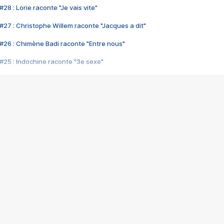
28 : Lorie raconte "Je vais vite"
#27 : Christophe Willem raconte "Jacques a dit"
#26 : Chimène Badi raconte "Entre nous"
#25 : Indochine raconte "3e sexe"
#24 : Zaho raconte "C'est chelou"
#23 : Patrick Bruel raconte "Au café des délices"
#22 : Kyo raconte "Le chemin"
#21 : Nolwenn Leroy raconte "Cassé"
#20 : Patrick Hernandez raconte "Born to be alive"
#19 : Lorie raconte "Près de moi"
#18 : Michael Jones raconte "A nos actes manqués" (avec Jean-Jacque
#17 : Khaled raconte "Aïcha"
#16 : Corneille raconte "Parce qu'on vient de loin"