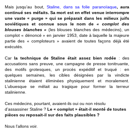
Mais
jusqu’au bout,
Staline, dans sa folie paranoïaque
,
aura
continué ses méfaits. Sa mort est en effet venue interrompre
une vaste « purge » qui se préparait dans les milieux juifs
soviétiques et connue sous le nom de
« complot des
blouses blanches »
(les blouses blanches des médecins), un
complot « dénoncé » en janvier 1953, date à laquelle la majeure
partie des « comploteurs » avaient de toutes façons déjà été
exécutés.
Car
la technique de Staline était assez bien rodée
: des
accusations sans preuve, une campagne de presse tonitruante,
des motifs grotesques, un procès expéditif et truqué : en
quelques semaines, les cibles désignées par la vindicte
stalinienne étaient éliminées physiquement et moralement.
L’ubuesque se mêlait au tragique pour former la terreur
stalinienne.
Ces médecins, pourtant, avaient-ils oui ou non résolu
d’assassiner Staline ?
Le « complot » était-il monté de toutes
pièces ou reposait-il sur des faits plausibles ?
Nous l'allons voir.