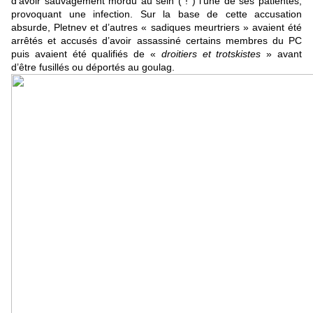
d’avoir sauvagement mordu au sein ( ! ) l’une de ses patientes,
provoquant une infection. Sur la base de cette accusation
absurde, Pletnev et d’autres « sadiques meurtriers » avaient été
arrêtés et accusés d’avoir assassiné certains membres du PC
puis avaient été qualifiés de «
droitiers et trotskistes
» avant
d’être fusillés ou déportés au goulag.