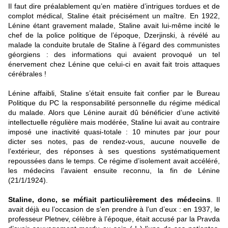
Il faut dire préalablement qu’en matière d’intrigues tordues et de
complot médical, Staline était précisément un maître. En 1922,
Lénine étant gravement malade, Staline avait lui-même incité le
chef de la police politique de l’époque, Dzerjinski, à révélé au
malade la conduite brutale de Staline à l’égard des communistes
géorgiens : des informations qui avaient provoqué un tel
énervement chez Lénine que celui-ci en avait fait trois attaques
cérébrales !
Lénine affaibli, Staline s’était ensuite fait confier par le Bureau
Politique du PC la responsabilité personnelle du régime médical
du malade. Alors que Lénine aurait dû bénéficier d’une activité
intellectuelle régulière mais modérée, Staline lui avait au contraire
imposé une inactivité quasi-totale : 10 minutes par jour pour
dicter ses notes, pas de rendez-vous, aucune nouvelle de
l’extérieur, des réponses à ses questions systématiquement
repoussées dans le temps. Ce régime d’isolement avait accéléré,
les médecins l’avaient ensuite reconnu, la fin de Lénine
(21/1/1924).
Staline, donc, se méfiait particulièrement des médecins
. Il
avait déjà eu l’occasion de s’en prendre à l’un d’eux : en 1937, le
professeur Pletnev, célèbre à l’époque, était accusé par la Pravda