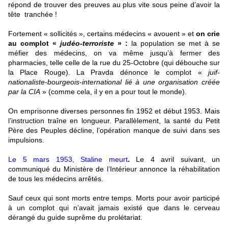
répond de trouver des preuves au plus vite sous peine d’avoir la
tête tranchée !
Fortement « sollicités », certains médecins « avouent » et
on crie
au complot «
judéo-terroriste
» :
la population se met à se
méfier des médecins, on va même jusqu’à fermer des
pharmacies, telle celle de la rue du 25-Octobre (qui débouche sur
la Place Rouge). La Pravda dénonce le complot «
juif-
nationaliste-bourgeois-international lié à une organisation créée
par la CIA
» (comme cela, il y en a pour tout le monde).
On emprisonne diverses personnes fin 1952 et début 1953. Mais
l’instruction traîne en longueur. Parallèlement, la santé du Petit
Père des Peuples décline, l’opération manque de suivi dans ses
impulsions.
Le 5 mars 1953, Staline meurt
.
Le 4 avril suivant, un
communiqué du Ministère de l’Intérieur annonce la réhabilitation
de tous les médecins arrêtés.
Sauf ceux qui sont morts entre temps. Morts pour avoir participé
à un complot qui n’avait jamais existé que dans le cerveau
dérangé du guide suprême du prolétariat.