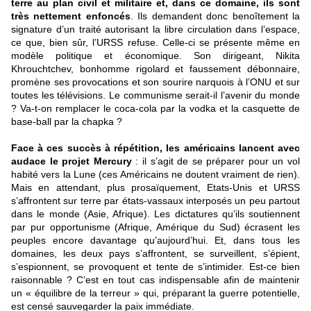
terre au plan civil et militaire et, dans ce domaine, ils sont
très nettement enfoncés
. Ils demandent donc benoîtement la
signature d’un traité autorisant la libre circulation dans l’espace,
ce que, bien sûr, l’URSS refuse. Celle-ci se présente même en
modèle politique et économique. Son dirigeant, Nikita
Khrouchtchev, bonhomme rigolard et faussement débonnaire,
promène ses provocations et son sourire narquois à l’ONU et sur
toutes les télévisions. Le communisme serait-il l’avenir du monde
? Va-t-on remplacer le coca-cola par la vodka et la casquette de
base-ball par la chapka ?
Face à ces succès à répétition, les américains lancent avec
audace le projet Mercury
: il s’agit de se préparer pour un vol
habité vers la Lune (ces Américains ne doutent vraiment de rien).
Mais en attendant, plus prosaïquement, Etats-Unis et URSS
s’affrontent sur terre par états-vassaux interposés un peu partout
dans le monde (Asie, Afrique). Les dictatures qu’ils soutiennent
par pur opportunisme (Afrique, Amérique du Sud) écrasent les
peuples encore davantage qu’aujourd’hui. Et, dans tous les
domaines, les deux pays s’affrontent, se surveillent, s’épient,
s’espionnent, se provoquent et tente de s’intimider. Est-ce bien
raisonnable ? C’est en tout cas indispensable afin de maintenir
un « équilibre de la terreur » qui, préparant la guerre potentielle,
est censé sauvegarder la paix immédiate.