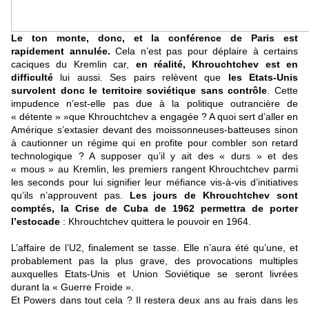
Le ton monte, donc, et la conférence de Paris est
rapidement annulée.
Cela n’est pas pour déplaire à certains
caciques du Kremlin car,
en réalité, Khrouchtchev est en
difficulté
lui aussi. Ses pairs relèvent que
les Etats-Unis
survolent donc le territoire soviétique sans contrôle
. Cette
impudence n’est-elle pas due à la politique outrancière de
« détente » »que Khrouchtchev a engagée ? A quoi sert d’aller en
Amérique s’extasier devant des moissonneuses-batteuses sinon
à cautionner un régime qui en profite pour combler son retard
technologique ? A supposer qu’il y ait des « durs » et des
« mous » au Kremlin, les premiers rangent Khrouchtchev parmi
les seconds pour lui signifier leur méfiance vis-à-vis d’initiatives
qu’ils n’approuvent pas.
Les jours de Khrouchtchev sont
comptés, la Crise de Cuba de 1962 permettra de porter
l’estocade
: Khrouchtchev quittera le pouvoir en 1964.
L’affaire de l’U2, finalement se tasse. Elle n’aura été qu’une, et
probablement pas la plus grave, des provocations multiples
auxquelles Etats-Unis et Union Soviétique se seront livrées
durant la « Guerre Froide ».
Et Powers dans tout cela ? Il restera deux ans au frais dans les