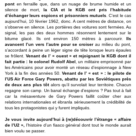
pont
en ferraille que, dans un nuage de brume humide et un
silence de mort,
la CIA et le KGB ont pris l’habitude
d’échanger leurs espions et prisonniers mutuels
. C’est le cas
aujourd’hui, 10 février 1962, donc. A cent mètres de distance, on
s’observe en silence. Les portières des voitures sont fermées. Au
signal, les pas des deux hommes résonnent lentement sur le
bitume glacé. Ils ont environ 150 mètres à parcourir.
Ils
avancent l’un vers l’autre pour se croiser
au milieu du pont,
s’accordant à peine un léger signe de tête lorsque leurs épaules
se frôlent.
Venant de l’ « ouest » et rejoignant le KGB dont il
fait partie : le colonel Rudolf Abel
, un militaire emprisonné par
les Américains pour avoir monté un réseau d’espionnage à New
York à la fin des années 50.
Venant de l’ « est » : le pilote de
l’US Air Force Gary Powers, abattu par les Soviétiques près
de deux ans plus tôt
alors qu’il survolait leur territoire. Chacun
regagne son camp. Un banal échange d’espions ? Pas tout à fait
car la mésaventure de Gary Powers faillit coûter cher aux
relations internationales et ébranla sérieusement la crédibilité de
tous les protagonistes qui y furent impliqués.
Je vous invite aujourd’hui à (re)découvrir l’étrange « affaire
de l’U2 »,
l’histoire d’un fiasco général dont tout le monde aurait
bien voulu se passer.