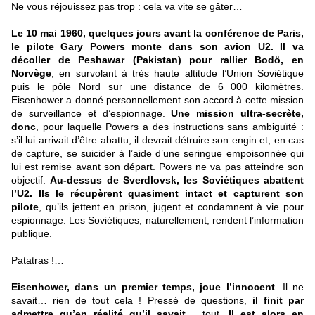
Ne vous réjouissez pas trop : cela va vite se gâter…
Le 10 mai 1960, quelques jours avant la conférence de Paris,
le pilote Gary Powers monte dans son avion U2. Il va
décoller de Peshawar (Pakistan) pour rallier Bodö, en
Norvège
, en survolant à très haute altitude l’Union Soviétique
puis le pôle Nord sur une distance de 6 000 kilomètres.
Eisenhower a donné personnellement son accord à cette mission
de surveillance et d’espionnage.
Une mission ultra-secrète,
donc
, pour laquelle Powers a des instructions sans ambiguïté :
s’il lui arrivait d’être abattu, il devrait détruire son engin et, en cas
de capture, se suicider à l’aide d’une seringue empoisonnée qui
lui est remise avant son départ. Powers ne va pas atteindre son
objectif.
Au-dessus de Sverdlovsk, les Soviétiques abattent
l’U2. Ils le récupèrent quasiment intact et capturent son
pilote
, qu’ils jettent en prison, jugent et condamnent à vie pour
espionnage. Les Soviétiques, naturellement, rendent l’information
publique.
Patatras !…
Eisenhower, dans un premier temps, joue l’innocent
. Il ne
savait… rien de tout cela ! Pressé de questions,
il finit par
admettre qu’en réalité qu’il savait…
tout.
Il est alors en