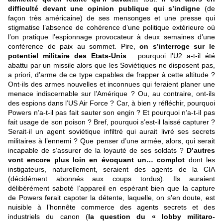
difficulté devant une opinion publique qui s’indigne
(de
façon très américaine) de ses mensonges et une presse qui
stigmatise l’absence de cohérence d’une politique extérieure où
l’on pratique l’espionnage provocateur à deux semaines d’une
conférence de paix au sommet. Pire,
on s’interroge sur le
potentiel militaire des Etats-Unis
: pourquoi l’U2 a-t-il été
abattu par un missile alors que les Soviétiques ne disposent pas,
a priori, d’arme de ce type capables de frapper à cette altitude ?
Ont-ils des armes nouvelles et inconnues qui feraient planer une
menace indiscernable sur l’Amérique ? Ou, au contraire, ont-ils
des espions dans l’US Air Force ? Car, à bien y réfléchir, pourquoi
Powers n’a-t-il pas fait sauter son engin ? Et pourquoi n’a-t-il pas
fait usage de son poison ? Bref, pourquoi s’est-il laissé capturer ?
Serait-il un agent soviétique infiltré qui aurait livré ses secrets
militaires à l’ennemi ? Que penser d’une armée, alors, qui serait
incapable de s’assurer de la loyauté de ses soldats ?
D’autres
vont encore plus loin en évoquant un… complot
dont les
instigateurs, naturellement, seraient des agents de la CIA
(décidément abonnés aux coups tordus). Ils auraient
délibérément saboté l’appareil en espérant bien que la capture
de Powers ferait capoter la détente, laquelle, on s’en doute, est
nuisible à l’honnête commerce des agents secrets et des
industriels du canon (
la question du « lobby militaro-