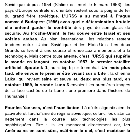
Soviétique depuis 1954 (Staline est mort le 5 mars 1953), les
pays d’Europe centrale et orientale restent sous la poigne de fer
du grand frère soviétique.
L’URSS a su montré à Prague
comme à Budapest (1956) avec quelle détermination brutale
elle entend garder le contrôle
des pays de son glacis de
sécurité.
Au Proche-Orient, le feu couve entre Israël et ses
voisins arabes
. Au plan international, les relations restent
tendues entre l’Union Soviétique et les Etats-Unis. Les deux
Grands se livrent à une course effrénée aux armements et à la
technologie. Mais contre toute attente,
c’est l’URSS qui stupéfie
le monde en lançant, en octobre 1957, le premier satellite
artificiel, Spoutnik 1
, au « bip-bip » triomphal.
Un mois plus
tard, elle envoie le premier être vivant sur orbite
: la chienne
Laïka, qui revient saine et sauve et,
deux ans plus tard, en
octobre 1959, la sonde Luna 3
envoient les premières images
de la face cachée de la Lune : une première dans l’histoire de
l’humanité !
Pour les Yankees, c’est l’humiliation
. Là où ils stigmatisaient la
pauvreté et l’archaïsme du régime soviétique, celui-ci les distance
nettement dans la course aux technologies les plus
sophistiquées. Pire : ils les menacent directement car,
les
Américains en sont sûrs, maîtriser le ciel, c’est maîtriser la