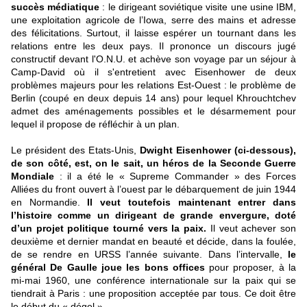
succès médiatique
: le dirigeant soviétique visite une usine IBM,
une exploitation agricole de l’Iowa, serre des mains et adresse
des félicitations. Surtout, il laisse espérer un tournant dans les
relations entre les deux pays. Il prononce un discours jugé
constructif devant l'O.N.U. et achève son voyage par un séjour à
Camp-David où il s'entretient avec Eisenhower de deux
problèmes majeurs pour les relations Est-Ouest : le problème de
Berlin (coupé en deux depuis 14 ans) pour lequel Khrouchtchev
admet des aménagements possibles et le désarmement pour
lequel il propose de réfléchir à un plan.
Le président des Etats-Unis,
Dwight Eisenhower (ci-dessous),
de son côté, est, on le sait, un héros de la Seconde Guerre
Mondiale
: il a été le « Supreme Commander » des Forces
Alliées du front ouvert à l’ouest par le débarquement de juin 1944
en Normandie.
Il veut toutefois maintenant entrer dans
l’histoire comme un dirigeant de grande envergure, doté
d’un projet politique tourné vers la paix.
Il veut achever son
deuxième et dernier mandat en beauté et décide, dans la foulée,
de se rendre en URSS l’année suivante. Dans l’intervalle,
le
général De Gaulle joue les bons offices
pour proposer, à la
mi-mai 1960, une conférence internationale sur la paix qui se
tiendrait à Paris : une proposition acceptée par tous. Ce doit être
le début du « dégel ».