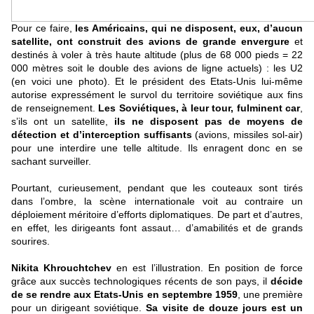
Pour ce faire,
les Américains, qui ne disposent, eux, d’aucun
satellite, ont construit des avions de grande envergure
et
destinés à voler à très haute altitude (plus de 68 000 pieds = 22
000 mètres soit le double des avions de ligne actuels) : les U2
(en voici une photo). Et le président des Etats-Unis lui-même
autorise expressément le survol du territoire soviétique aux fins
de renseignement.
Les Soviétiques, à leur tour, fulminent car
,
s’ils ont un satellite,
ils ne disposent pas de moyens de
détection et d’interception suffisants
(avions, missiles sol-air)
pour une interdire une telle altitude. Ils enragent donc en se
sachant surveiller.
Pourtant, curieusement, pendant que les couteaux sont tirés
dans l’ombre, la scène internationale voit au contraire un
déploiement méritoire d’efforts diplomatiques. De part et d’autres,
en effet, les dirigeants font assaut… d’amabilités et de grands
sourires.
Nikita Khrouchtchev
en est l’illustration. En position de force
grâce aux succès technologiques récents de son pays, il
décide
de se rendre aux Etats-Unis en septembre 1959
, une première
pour un dirigeant soviétique.
Sa visite de douze jours est un