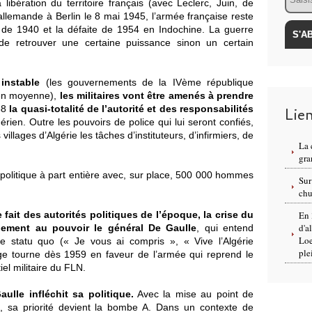
ibération du territoire français (avec Leclerc, Juin, de
 allemande à Berlin le 8 mai 1945, l’armée française reste
 de 1940 et la défaite de 1954 en Indochine. La guerre
 de retrouver une certaine puissance sinon un certain
instable
(les gouvernements de la IVème république
 en moyenne),
les militaires vont être amenés à prendre
58
la quasi-totalité de l’autorité et des responsabilités
Lie
érien. Outre les pouvoirs de police qui lui seront confiés,
villages d’Algérie les tâches d’instituteurs, d’infirmiers, de
La 
gra
politique à part entière avec, sur place, 500 000 hommes
Sur
chu
ait des autorités politiques de l’époque, la crise du
En 
d'a
ement au pouvoir le général De Gaulle
, qui entend
Loe
e statu quo (« Je vous ai compris », « Vive l’Algérie
ple
tage tourne dès 1959 en faveur de l’armée qui reprend le
iel militaire du FLN.
lle infléchit sa politique.
Avec la mise au point de
s, sa priorité devient la bombe A. Dans un contexte de