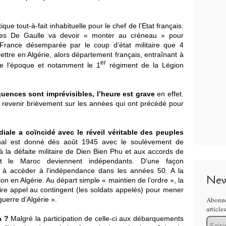
tique tout-à-fait inhabituelle pour le chef de l’Etat français.
arles De Gaulle va devoir « monter au créneau » pour
rance désemparée par le coup d’état militaire que 4
tre en Algérie, alors département français, entraînant à
er
 de l’époque et notamment le 1
régiment de la Légion
quences sont
imprévisibles, l’heure est grave
en effet.
de revenir brièvement sur les années qui ont précédé pour
ale a coïncidé avec le réveil véritable des peuples
gnal est donné dès août 1945 avec le soulèvement de
 à la défaite militaire de Dien Bien Phu et aux accords de
t le Maroc deviennent indépendants. D’une façon
e à accèder à l’indépendance dans les années 50. A la
New
ion en Algérie. Au départ simple « maintien de l’ordre », la
faire appel au contingent (les soldats appelés) pour mener
guerre d’Algérie ».
Abonne
article
a ?
Malgré la participation de celle-ci aux débarquements
Email