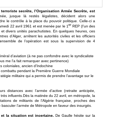
terroriste secrète, l’Organisation Armée Secrète, est
mée, jusque là restés légalistes, décident alors une
re le contrôle à la place du pouvoir politique. Celle-ci a
er
samedi 22 avril 1961 et est menée par le 1
REP (l’un des
 et divers unités parachutistes. En quelques heures, ces
es d’Alger, arrêtent les autorités civiles et les officiers
L’ensemble de l’opération est sous la supervision de 4
énéral d’aviation (à ne pas confondre avec le syndicaliste
us me l'a fait remarquer avec pertinence)
es coloniales, ancien d’Indochine
ir combattu pendant la Première Guerre Mondiale
tratégie militaire qui a permis de prendre l’avantage sur le
s distances avec l’armée d’active (retraite anticipée,
très influents.Dès la matinée du 22 avril, en métropole, la
ations de militants de l’Algérie française, proches des
re basculer l’armée de Métropole en faveur des insurgés.
 et la situation est incertaine.
De Gaulle hésite sur la