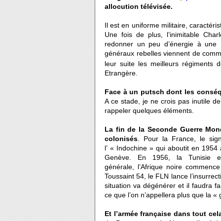
allocution télévisée.
Il est en uniforme militaire, caractéris
Une fois de plus, l’inimitable Ch
redonner un peu d’énergie à une F
généraux rebelles viennent de commet
leur suite les meilleurs régiments
Etrangère.
Face à un putsch dont les consé
A ce stade, je ne crois pas inutile 
rappeler quelques éléments.
La fin de la Seconde Guerre Mondi
colonisés
. Pour la France, le si
l’ « Indochine » qui aboutit en 1954
Genève. En 1956, la Tunisie e
générale, l’Afrique noire commenc
Toussaint 54, le FLN lance l’insurrect
situation va dégénérer et il faudra 
ce que l’on n’appellera plus que la « 
Et l’armée française dans tout cel