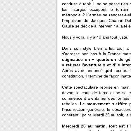
conduite à tenir. Il ne se passe rie
les insurgés occupent le terrain 
métropole ? L’armée se rangera-t-el
l’impulsion de Jacques Chaban-Del
Gaulle se décide à intervenir à la télé
Nous y voilà, il y a 40 ans tout juste.
Dans son style bien à lui, tour à
s’adresse non pas à la France mais 
stigmatise un « quarteron de gén
« refuser l’aventure » et d’ « in
Après avoir annoncé qu’il recourait
constitution, il termine de façon inat
Cette spectaculaire reprise en main fa
devant le coup de force et ne se ra
commencent à entamer des formes de 
rebelles.
Le mouvement s’effrite 
l’insurrection générale, le désacco
cohérent : point. Mardi 25 au soir, 
Mercredi 26 au matin, tout est fini