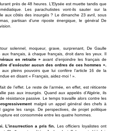
n durant près de 48 heures. L’Elysée est muette tandis que
médiatique. Les parachutistes vont-ils sauter sur la
le aux côtés des insurgés ? Le dimanche 23 avril, sous
mas, partisan d’une riposte énergique, le général De
vision.
 tour solennel, moqueur, grave, surprenant, De Gaulle
aux français, à chaque français, droit dans les yeux. Il
éraux en retraite »
avant d’enjoindre les français de
terdire d’exécuter aucun des ordres de ces hommes ».
 aux pleins pouvoirs que lui confère l’article 16 de la
tendue en disant « Français, aidez-moi ! ».
it de l’effet. Le reste de l’armée, en effet, est réticente
llie pas aux insurgés. Quand aux appelés d’Algérie, ils
résistance passive. Le temps travaille alors contre les
progressivement
malgré un appel général des chefs à
rd gagne les rangs. De perspectives, de projet politique
la rupture est consommée entre les quatre hommes.
. L’insurrection a pris fin.
Les officiers loyalistes ont