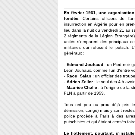
En février 1961, une organisation 
fondée.
Certains officiers de l’ar
insurrection en Algérie pour en prend
lieu dans la nuit du vendredi 21 au 
2 régiments de la Légion Etrangère)
unités s’emparent des principaux centr
militaires qui refusent le putsch. 
généraux :
-
Edmond Jouhaud
: un Pied-noir g
Léon Jouhaux, comme l'un d'entre vo
-
Raoul Salan
: un officier des troup
-
Adrien
Zeller
: le seul des 4 à avo
-
Maurice
Challe
: à l’origine de la s
FLN à partir de 1959.
Tous ont peu ou prou déjà pris leur
démission, congé) mais y sont restés 
police procède à Paris à des arrest
putschistes et qui étaient censés fai
Le flottement, pourtant, s’installe