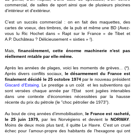
commercial, de salles de sport ainsi que de plusieurs piscines
d'intérieur et d'extérieur.
C’est un succès commercial : on en fait des maquettes, des
cartes de voeux, des timbres, de la pub et même une BD (Avez-
vous lu Ric Hochet dans « Rapt sur le France » de Tibet et
A.P. Duchâteau ? Délicieusement « sixties » !).
Mais,
financièrement, cette énorme machinerie n'est pas
réellement rntable par elle-même.
Après les années de plages, voici les moments de grèves... (*).
Après divers conflits sociaux,
le désarmement du France est
finalement décidé le 25 octobre 1974
par le nouveau président
Giscard d'Estaing
. Le prestige a un coût et les subventions qui
sont versées chaque année par l'Etat sont jugées intenables
dans une contexte d'économies nécessitées par la hausse
récente du prix du pétrole (le "choc pétrolier de 1973").
Au bout de cinq années d’immobilisation,
le France est racheté,
le 25 juin 1979,
par les Norvégiens et devient le
NORWAY
.
Moins de deux mois plus tard, il quitte Le Havre. C'est un cruel
échec pour l’amour-propre des habitants de l’hexagone qui ont