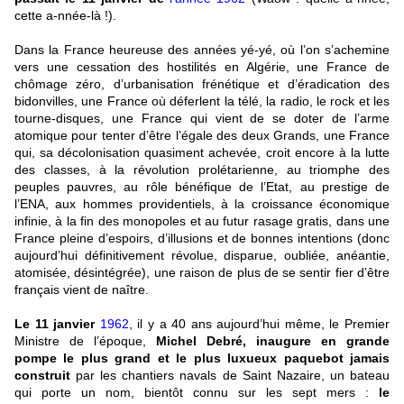
cette a-nnée-là !).
Dans la France heureuse des années yé-yé, où l’on s’achemine
vers une cessation des hostilités en Algérie, une France de
chômage zéro, d’urbanisation frénétique et d’éradication des
bidonvilles, une France où déferlent la télé, la radio, le rock et les
tourne-disques, une France qui vient de se doter de l’arme
atomique pour tenter d’être l’égale des deux Grands, une France
qui, sa décolonisation quasiment achevée, croit encore à la lutte
des classes, à la révolution prolétarienne, au triomphe des
peuples pauvres, au rôle bénéfique de l’Etat, au prestige de
l’ENA, aux hommes providentiels, à la croissance économique
infinie, à la fin des monopoles et au futur rasage gratis, dans une
France pleine d’espoirs, d’illusions et de bonnes intentions (donc
aujourd’hui définitivement révolue, disparue, oubliée, anéantie,
atomisée, désintégrée), une raison de plus de se sentir fier d’être
français vient de naître.
Le 11 janvier
1962
, il y a 40 ans aujourd’hui même, le Premier
Ministre de l’époque,
Michel Debré, inaugure en grande
pompe le plus grand et le plus luxueux paquebot jamais
construit
par les chantiers navals de Saint Nazaire, un bateau
qui porte un nom, bientôt connu sur les sept mers :
le