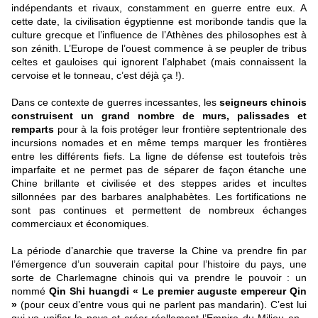
indépendants et rivaux, constamment en guerre entre eux. A
cette date, la civilisation égyptienne est moribonde tandis que la
culture grecque et l’influence de l’Athènes des philosophes est à
son zénith. L’Europe de l’ouest commence à se peupler de tribus
celtes et gauloises qui ignorent l’alphabet (mais connaissent la
cervoise et le tonneau, c’est déjà ça !).
Dans ce contexte de guerres incessantes, les
seigneurs chinois
construisent un grand nombre de murs, palissades et
remparts
pour à la fois protéger leur frontière septentrionale des
incursions nomades et en même temps marquer les frontières
entre les différents fiefs. La ligne de défense est toutefois très
imparfaite et ne permet pas de séparer de façon étanche une
Chine brillante et civilisée et des steppes arides et incultes
sillonnées par des barbares analphabètes. Les fortifications ne
sont pas continues et permettent de nombreux échanges
commerciaux et économiques.
La période d’anarchie que traverse la Chine va prendre fin par
l’émergence d’un souverain capital pour l’histoire du pays, une
sorte de Charlemagne chinois qui va prendre le pouvoir : un
nommé
Qin Shi huangdi « Le premier auguste empereur Qin
»
(pour ceux d’entre vous qui ne parlent pas mandarin). C’est lui