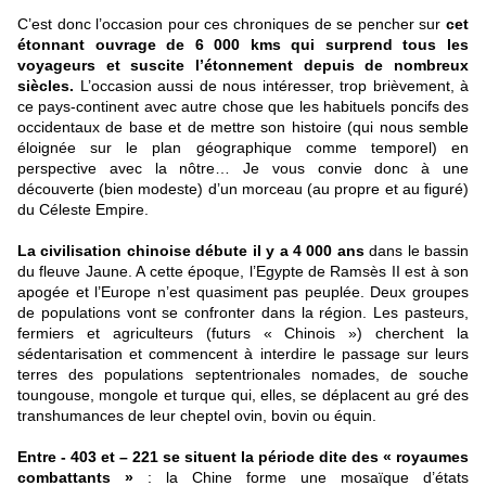
C’est donc l’occasion pour ces chroniques de se pencher sur
cet
étonnant ouvrage de 6 000 kms qui surprend tous les
voyageurs et suscite l’étonnement depuis de nombreux
siècles.
L’occasion aussi de nous intéresser, trop brièvement, à
ce pays-continent avec autre chose que les habituels poncifs des
occidentaux de base et de mettre son histoire (qui nous semble
éloignée sur le plan géographique comme temporel) en
perspective avec la nôtre… Je vous convie donc à une
découverte (bien modeste) d’un morceau (au propre et au figuré)
du Céleste Empire.
La civilisation chinoise débute il y a 4 000 ans
dans le bassin
du fleuve Jaune. A cette époque, l’Egypte de Ramsès II est à son
apogée et l’Europe n’est quasiment pas peuplée. Deux groupes
de populations vont se confronter dans la région. Les pasteurs,
fermiers et agriculteurs (futurs « Chinois ») cherchent la
sédentarisation et commencent à interdire le passage sur leurs
terres des populations septentrionales nomades, de souche
toungouse, mongole et turque qui, elles, se déplacent au gré des
transhumances de leur cheptel ovin, bovin ou équin.
Entre - 403 et – 221 se situent la période dite des « royaumes
combattants »
: la Chine forme une mosaïque d’états