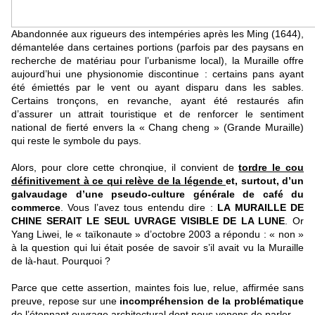
Abandonnée aux rigueurs des intempéries après les Ming (1644),
démantelée dans certaines portions (parfois par des paysans en
recherche de matériau pour l’urbanisme local), la Muraille offre
aujourd’hui une physionomie discontinue : certains pans ayant
été émiettés par le vent ou ayant disparu dans les sables.
Certains tronçons, en revanche, ayant été restaurés afin
d’assurer un attrait touristique et de renforcer le sentiment
national de fierté envers la « Chang cheng » (Grande Muraille)
qui reste le symbole du pays.
Alors, pour clore cette chronqiue, il convient de
tordre le cou
définitivement à ce qui relève de la légende
et, surtout, d’un
galvaudage d’une pseudo-culture générale de café du
commerce
. Vous l’avez tous entendu dire :
LA MURAILLE DE
CHINE SERAIT LE SEUL UVRAGE VISIBLE DE LA LUNE
. Or
Yang Liwei, le « taïkonaute » d’octobre 2003 a répondu : « non »
à la question qui lui était posée de savoir s’il avait vu la Muraille
de là-haut. Pourquoi ?
Parce que cette assertion, maintes fois lue, relue, affirmée sans
preuve, repose sur une
incompréhension de la problématique
de l’étonnant ouvrage architectural dont nous venons de parler.