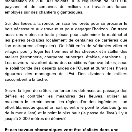
mobilisation de 300 000 soldats, à la réquisition de 500 000
paysans et de centaines de milliers de travailleurs forcés
employés sur des chantiers gigantesques.
Sur des lieues à la ronde, on rase les forêts pour se procurer le
bois nécessaire aux travaux et pour dégager l’horizon. On trace
aussi des routes de toute pièces pour acheminer le matériel et
les pierres (extraites localement de centaines de carrières que
l’on entreprend d’exploiter). On bâtit enfin de véritables villes et
villages pour y loger les hommes et les chevaux et installer des
ateliers (ferronnerie, charpente, auberges, étables, garnisons…).
Les ouvriers travaillent dans des conditions épouvantables, sous
le soleil torride des déserts arides de l’Ouest et durant les hivers
rigoureux des montagnes de l’Est. Des dizaines de milliers
succombent à la tâche.
Suivre la ligne de crêtes, renforcer les défenses au passage des
défilés et contrôler les méandres des fleuves, utiliser au
maximum le terrain seront les règles d’or des ingénieurs : un
effort titanesque quand on sait qu’entre le point le plus bas (près
de la mer à l’est) et le point le plus haut (la passe de Jiayu) il y a
jusqu’à 2 000 mètres de dénivelé.
Et ces travaux pharaoniques vont être réalisés dans une