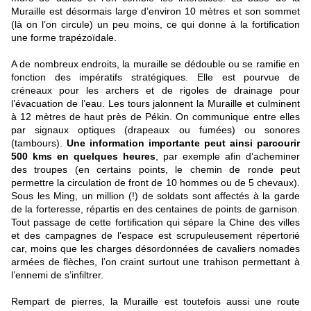
Muraille est désormais large d’environ 10 mètres et son sommet
(là on l’on circule) un peu moins, ce qui donne à la fortification
une forme trapézoïdale.
A de nombreux endroits, la muraille se dédouble ou se ramifie en
fonction des impératifs stratégiques. Elle est pourvue de
créneaux pour les archers et de rigoles de drainage pour
l’évacuation de l’eau. Les tours jalonnent la Muraille et culminent
à 12 mètres de haut près de Pékin. On communique entre elles
par signaux optiques (drapeaux ou fumées) ou sonores
(tambours).
Une information importante peut ainsi parcourir
500 kms en quelques heures
, par exemple afin d’acheminer
des troupes (en certains points, le chemin de ronde peut
permettre la circulation de front de 10 hommes ou de 5 chevaux).
Sous les Ming, un million (!) de soldats sont affectés à la garde
de la forteresse, répartis en des centaines de points de garnison.
Tout passage de cette fortification qui sépare la Chine des villes
et des campagnes de l’espace est scrupuleusement répertorié
car, moins que les charges désordonnées de cavaliers nomades
armées de flèches, l’on craint surtout une trahison permettant à
l’ennemi de s’infiltrer.
Rempart de pierres, la Muraille est toutefois aussi une route