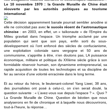
Le 10 novembre 1970 : la Grande Muraille de Chine était
réouverte par les autorités politiques au tourisme
international
.
Cette décision apparemment banale pourrait sembler anodine si
elle ne coïncidait pas avec
le succès récent de l’astronautique
chinoise
: en 2003, en effet, un « taïkonaute » de l’Empire du
Milieu gravitait dans l’espace. Un triomphe acclamé par une
population qui sent que son pays, enfin sorti du sous-
développement où l’ont enfoncé des siècles de confucianisme,
une exploitation coloniale sans vergogne et 50 ans de
communisme, s’apprête à être, n’en doutons pas, LA puissance
économique, militaire et politique du XXIème siècle grâce à son
formidable réservoir humain, son dynamisme entrepreneurial, sa
rapide acquisition de toutes les technologies et sa discipline de
fer au service d’une volonté enracinée dans le long terme.
Et au retour du héros, le lieutenant-colonel Yang Liwei, 38 ans,
des journalistes ont posé à celui-ci, on s’en serait douté, la
question suivante : « L’avez-vous vue depuis l’espace ? ». Quoi ?
La Grande Muraille de Chine. Question de béotien que nous
analyserons en fin de chronique et à laquelle nous découvrirons,
tout-à-l’heure, la réponse…