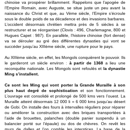
chinoise va prospérer brillamment. Rappelons que l’apogée de
l’Empire Romain, avec Auguste, se situe juste un peu avant la
naissance du Christ et que, au Vème siècle, l’Empire s’écroule
sous le double poids de sa décadence et des invasions barbares.
L’occident désormais chrétien mettra près de 5 siècles à se
restructurer et se réorganiser (Clovis : 496, Charlemagne, 800 et
Hugues Capet : 987). En parallèle, l’histoire chinoise (fort dense)
va se dérouler au gré des différentes dynasties qui vont se
succéder jusqu’au XIIIème siècle, une rupture pour le pays.
Au XIIIème siècle, en effet, les Mongols conquièrent le pouvoir. Ils
le garderont un siècle environ :
à partir de 1368
a lieu une
reconquête nationale. Les Mongols sont refoulés et
la dynastie
Ming s’installent.
Ce sont les Ming qui vont porter la Grande Muraille à son
plus haut degré de sophistication
et son fonctionnement.
L’ouvrage est consolidé et prolongé de 500 kms vers l’ouest. La
Muraille atteint désormais 12 000 li = 6 000 kms jusqu’au désert
de Gobi. On installe des fours à intervalles réguliers pour réparer
ou améliorer la construction avec des briques transportées à
l’aide de brouettes, palanches (double panier suspendu à un
balancier porté sur l’épaule) ou dos de chèvres. On revêt les
murs de dalles et l’on comble les interstices. La base de la