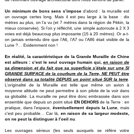
Un minimum de bons sens s’impose
d’abord : la muraille est
un ouvrage certes long. Mais il est peu large à la base : dix
mètres au plus, on l’a vu (et 7 mètres dans la région de Pékin, la
mieux conservée). Si l’on y réfléchit, une simple autoroute à 2 X 3
voies est déjà beaucoup plus imposante (15 à 20 mètres). Or a-t-
on jamais entendu dire que l’A6, l’A7 ou l’A86 était visible de la
Lune ?… Evidemment non !
En réalité, la caractéristique de la Grande Muraille de Chine
est ailleurs : c’est le seul ouvrage humain qui,
en raison de
sa dimension et du fait que sa superficie s’étale sur une SI
GRANDE SURFACE de la courbure de la Terre, NE PEUT être
observé dans sa totalité DEPUIS un point situé SUR la terre
.
L’originalité de la Muraille est telle que même un avion à
moyenne altitude ne peut permettre à son pilote de la voir dans
sa globalité. La muraille ne peut être donc embrassée dans son
ensemble que depuis un point situé
EN DEHORS
de la Terre : en
pratique, dans l’espace,
éventuellement depuis la Lune
, mais
c'est peu probable… Car là,
en raison de sa largeur modeste,
on ne peut la distinguer à l’oeil nu
.
Les ouvrages sérieux (les seuls auxquels se réfère votre