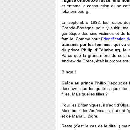
l’Eglise orthodoxe russe rend ho
et entame la construction d’une cat
Iekaterinbourg.
En septembre 1992, les restes des
Grande-Bretagne pour y subir une a
génétique des cinq victimes et de
famille. Comme pour
l’identification 
transmis par les femmes, qui va êt
du prince
Philip d’Edimbourg, le m
Parce que la grand-mère de celui-c
Andrew de Grèce, était la propre sœu
Bingo !
Grâce au prince Philip
(l’époux de 
découvre que les quatre squelettes 
filles. Mais quelles filles ?
Pour les Britanniques, il s’agit d’Olga
Mais pour des Américains, qui ont éga
et de Maria… Bigre.
Reste (c’est le cas de le dire !) ma