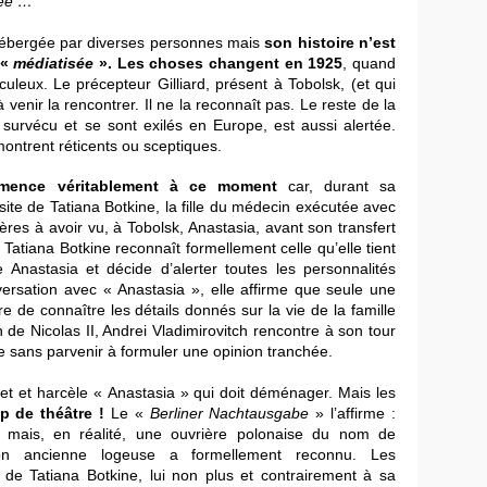
vée …
"
hébergée par diverses personnes mais
son histoire n’est
 «
médiatisée
». Les choses changent en 1925
, quand
uleux. Le précepteur Gilliard, présent à Tobolsk, (et qui
 à venir la rencontrer. Il ne la reconnaît pas. Le reste de la
survécu et se sont exilés en Europe, est aussi alertée.
montrent réticents ou sceptiques.
mence véritablement à ce moment
car, durant sa
site de Tatiana Botkine, la fille du médecin exécutée avec
ières à avoir vu, à Tobolsk, Anastasia, avant son transfert
Tatiana Botkine reconnaît formellement celle qu’elle tient
Anastasia et décide d’alerter toutes les personnalités
nversation avec « Anastasia », elle affirme que seule une
e de connaître les détails donnés sur la vie de la famille
 de Nicolas II, Andrei Vladimirovitch rencontre à son tour
xe sans parvenir à formuler une opinion tranchée.
ujet et harcèle « Anastasia » qui doit déménager. Mais les
 de théâtre !
Le «
Berliner Nachtausgabe
» l’affirme :
a mais, en réalité, une ouvrière polonaise du nom de
on ancienne logeuse a formellement reconnu. Les
 de Tatiana Botkine, lui non plus et contrairement à sa