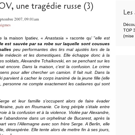
, une tragédie russe (3)
Les 
Septembre 2007, 09:01am
énigmes
Décou
TOP 3 
(mise 
de la maison Ipatiev, «
Anastasia
» raconte qu’ "
elle est
lle est sauvée par sa robe sur laquelle sont cousues
balles
peu performantes des tirs mal ajustés lors de la
, le médecin et les domestiques. Elle échappe donc à la
s soldats, Alexandre Tchaïkovski, en se penchant sur les
at encore. Dans la maison, c’est la confusion. Le crime
 sens pour aller chercher un camion. Il fait nuit. Dans la
ki parvient à cacher le corps inanimé de la jeune fille (elle
e, personne ne compte exactement les cadavres qui sont
erge et leur famille s’occupent alors de faire évader
kraine, puis en Roumanie. Ce long périple s’étale entre
ie à la confusion et à la violence. Violée par Alexandre,
e l’abandonne dans un orphelinat de Bucarest, après la
part vers l’Allemagne avec son frère Serge. A Berlin, elle
le, désespérée. Elle tente alors de mettre fin à ses jours,