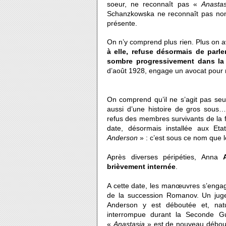
soeur, ne reconnaît pas «
Anasta
Schanzkowska ne reconnaît pas non p
présente.
On n’y comprend plus rien.
Plus on a
à elle, refuse désormais de parle
sombre progressivement dans la 
d’août 1928, engage un avocat pour re
On comprend qu’il ne s’agit pas seu
aussi d’une histoire de gros sous
refus des membres survivants de la fa
date, désormais installée aux Eta
Anderson
» : c’est sous ce nom que l
Après diverses péripéties, Anna
brièvement internée
.
A cette date, les manœuvres s’engagent
de la succession Romanov. Un jug
Anderson y est déboutée et, natu
interrompue durant la Seconde Gu
«
Anastasia
» est de nouveau débouté