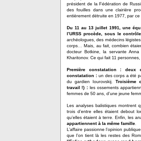
président de la Fédération de Russie
des fouilles dans une clairière pro
entièrement détruite en 1977, par ce
Du 11 au 13 juillet 1991, une éq
l’URSS procède, sous le contrôl
archéologues, des médecins légistes
corps… Mais, au fait, combien étaient
docteur Botkine, la servante Anna 
Kharitonov. Ce qui fait 11 personnes
Première constatation : deux 
constatation :
un des corps a été par
du gardien Iourovskij.
Troisième 
travail !) :
les ossements appartienn
femmes de 50 ans, d’une jeune femme
Les analyses balistiques montrent
trois d’entre elles étaient debout l
qu’elles étaient à terre. Enfin, les 
appartiennent à la même famille
.
L’affaire passionne l’opinion publiq
que l’on tient là les restes des R