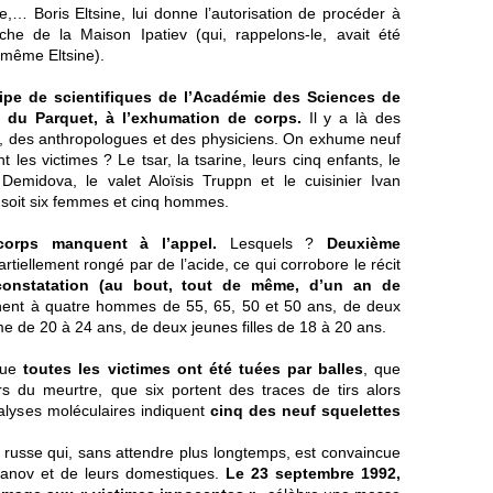
,… Boris Eltsine, lui donne l’autorisation de procéder à
che de la Maison Ipatiev (qui, rappelons-le, avait été
 même Eltsine).
uipe de scientifiques de l’Académie des Sciences de
e du Parquet, à l’exhumation de corps.
Il y a là des
, des anthropologues et des physiciens. On exhume neuf
 les victimes ? Le tsar, la tsarine, leurs cinq enfants, le
Demidova, le valet Aloïsis Truppn et le cuisinier Ivan
, soit six femmes et cinq hommes.
corps manquent à l’appel.
Lesquels ?
Deuxième
tiellement rongé par de l’acide, ce qui corrobore le récit
constatation (au bout, tout de même, d’un an de
ent à quatre hommes de 55, 65, 50 et 50 ans, de deux
 de 20 à 24 ans, de deux jeunes filles de 18 à 20 ans.
 que
toutes les victimes ont été tuées par balles
, que
ors du meurtre, que six portent des traces de tirs alors
analyses moléculaires indiquent
cinq des neuf squelettes
ue russe qui, sans attendre plus longtemps, est convaincue
omanov et de leurs domestiques.
Le 23 septembre 1992,