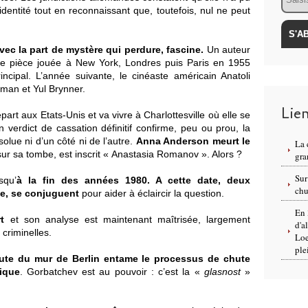
dentité tout en reconnaissant que, toutefois, nul ne peut
vec la part de mystère qui perdure, fascine.
Un auteur
une pièce jouée à New York, Londres puis Paris en 1955
incipal. L’année suivante, le cinéaste américain Anatoli
gman et Yul Brynner.
Lie
rt aux Etats-Unis et va vivre à Charlottesville où elle se
erdict de cassation définitif confirme, peu ou prou, la
olue ni d’un côté ni de l’autre.
Anna Anderson meurt le
La 
 sur sa tombe, est inscrit « Anastasia Romanov ». Alors ?
gra
Sur
squ’
à
la fin des années 1980. A cette date, deux
chu
que, se conjuguent
pour aider à éclaircir la question.
En 
t
et son analyse est maintenant maîtrisée, largement
d'a
 criminelles.
Loe
ple
hute du mur de Berlin entame le processus de chute
ique
. Gorbatchev est au pouvoir : c’est la «
glasnost
»