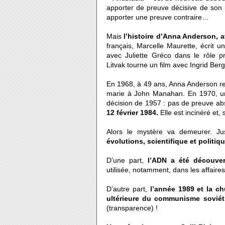
apporter de preuve décisive de son i
apporter une preuve contraire…
Mais
l’histoire d’Anna Anderson, a
français, Marcelle Maurette, écrit 
avec Juliette Gréco dans le rôle pr
Litvak tourne un film avec Ingrid Ber
En 1968, à 49 ans, Anna Anderson repa
marie à John Manahan. En 1970, un v
décision de 1957 : pas de preuve abs
12 février 1984.
Elle est incinéré et,
Alors le mystère va demeurer. Ju
évolutions, scientifique et politi
D’une part,
l’ADN a été découver
utilisée, notamment, dans les affaires
D’autre part,
l’année 1989 et la c
ultérieure du communisme soviét
(transparence) !