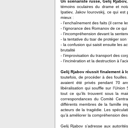
Un scénariste russe, Gelij Rjabov
témoins oculaires du drame et not
Ipatiev, Jakov Iourovskij, ce qui est
mieux :
- l’enchaînement des faits (il cerne l
- l’ignorance des Romanov de ce qui
- l’incompréhension devant la sentenc
- la tentative du tsar de protéger son 
- la confusion qui saisit ensuite les 
brutalité
- l’improvisation du transport des cor
- l’incinération et la destruction à l
Gelij Rjabov réussit finalement à l
toutefois, de procéder à des fouilles.
avaient été privés pendant 70 ans
libéralisation qui souffle sur l’Union
tout ce qu’ils trouvent sous la ma
correspondances du Comité Central,
différents membres de la famille imp
acteurs de la tragédie. Les spéculat
qu’à améliorer la compréhension de
Gelij Rjabov s’adresse aux autorité