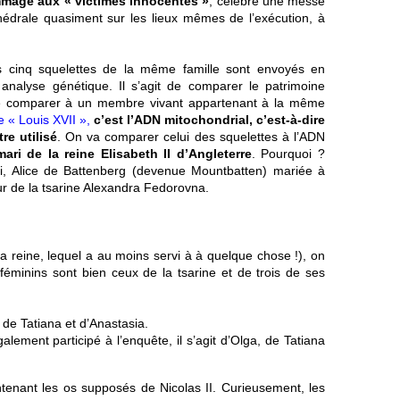
mmage aux « victimes innocentes »
, célèbre une messe
hédrale quasiment sur les lieux mêmes de l’exécution, à
 cinq squelettes de la même famille sont envoyés en
nalyse génétique. Il s’agit de comparer le patrimoine
 le comparer à un membre vivant appartenant à la même
de « Louis XVII »,
c’est l’ADN mitochondrial, c’est-à-dire
re utilisé
. On va comparer celui des squelettes à l’ADN
ari de la reine Elisabeth II d’Angleterre
. Pourquoi ?
i, Alice de Battenberg (devenue Mountbatten) mariée à
r de la tsarine Alexandra Fedorovna.
la reine, lequel a au moins servi à à quelque chose !), on
féminins sont bien ceux de la tsarine et de trois de ses
, de Tatiana et d’Anastasia.
lement participé à l’enquête, il s’agit d’Olga, de Tatiana
intenant les os supposés de Nicolas II. Curieusement, les