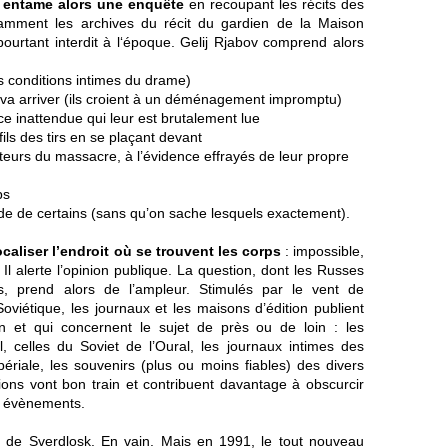
, entame alors une enquête
en recoupant les récits des
amment les archives du récit du gardien de la Maison
 pourtant interdit à l‘époque. Gelij Rjabov comprend alors
es conditions intimes du drame)
 va arriver (ils croient à un déménagement impromptu)
e inattendue qui leur est brutalement lue
fils des tirs en se plaçant devant
acteurs du massacre, à l’évidence effrayés de leur propre
ps
’acide de certains (sans qu’on sache lesquels exactement).
ocaliser l’endroit où se trouvent les corps
: impossible,
 Il alerte l’opinion publique. La question, dont les Russes
, prend alors de l’ampleur. Stimulés par le vent de
 Soviétique, les journaux et les maisons d’édition publient
in et qui concernent le sujet de près ou de loin : les
 celles du Soviet de l’Oural, les journaux intimes des
ériale, les souvenirs (plus ou moins fiables) des divers
ions vont bon train et contribuent davantage à obscurcir
s évènements.
s de Sverdlosk. En vain. Mais en 1991, le tout nouveau