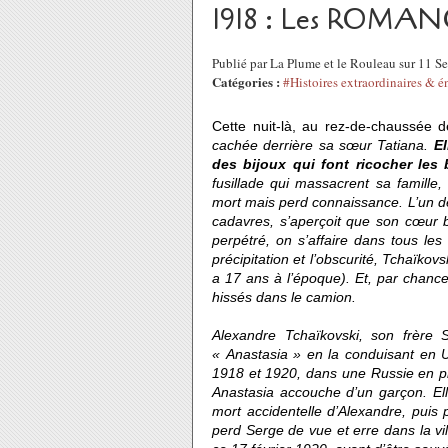
1918 : Les ROMANOV
Publié par La Plume et le Rouleau sur 11 
Catégories :
#Histoires extraordinaires & 
Cette nuit-là, au rez-de-chaussée 
cachée derrière sa sœur Tatiana.
E
des bijoux qui font ricocher les 
fusillade qui massacrent sa famille
mort mais perd connaissance. L’un de
cadavres, s’aperçoit que son cœur b
perpétré, on s’affaire dans tous les
précipitation et l’obscurité, Tchaïkovs
a 17 ans à l’époque). Et, par chanc
hissés dans le camion.
Alexandre Tchaïkovski, son frère S
« Anastasia » en la conduisant en U
1918 et 1920, dans une Russie en pro
Anastasia accouche d’un garçon. Ell
mort accidentelle d’Alexandre, puis 
perd Serge de vue et erre dans la vil