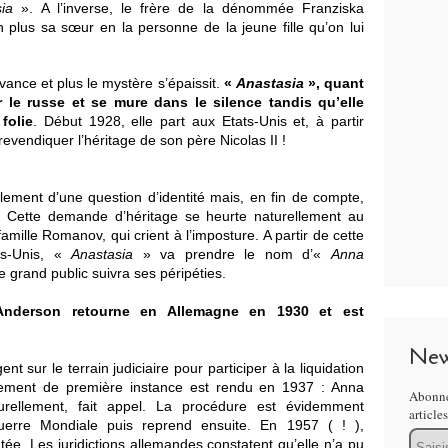
sia
». A l’inverse, le frère de la dénommée Franziska
lus sa sœur en la personne de la jeune fille qu’on lui
vance et plus le mystère s’épaissit.
«
Anastasia
», quant
r le russe et se mure dans le silence tandis qu’elle
folie
. Début 1928, elle part aux Etats-Unis et, à partir
vendiquer l’héritage de son père Nicolas II !
lement d’une question d’identité mais, en fin de compte,
… Cette demande d’héritage se heurte naturellement au
mille Romanov, qui crient à l’imposture. A partir de cette
ts-Unis, «
Anastasia
» va prendre le nom d’«
Anna
e grand public suivra ses péripéties.
Anderson retourne en Allemagne en 1930 et est
New
 sur le terrain judiciaire pour participer à la liquidation
ement de première instance est rendu en 1937 : Anna
Abonne
rellement, fait appel. La procédure est évidemment
article
erre Mondiale puis reprend ensuite. En 1957 ( ! ),
Email
e. Les juridictions allemandes constatent qu’elle n’a pu