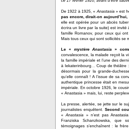
ce 17 février 1920, avant d’être sau
De 1922 à 1925, «
Anastasia
» est 
pas encore, dirait-on aujourd’hui,
elle est opérée pour un abcès tuberc
écrira un livre par la suite) est invité
famille Romanov, pour ceux qui ont 
Mais tous ceux qui sont sollicités se 
Le «
mystère Anastasia
» com
convalescence, la malade reçoit la vi
la famille impériale et l’une des dern
à Iekaterinbourg… Coup de théâtre : 
désormais pour la grande-duchesse 
qu’elle connaît ! A l’issue de sa co
authentique princesse était en mesur
impériale. En octobre 1926, le cousin
« Anastasia » mais, lui, reste perple
La presse, alertée, se jette sur le s
journalistes enquêtent.
Second coup
«
Anastasia
» n’est pas Anastasi
Franziska Schanzkowska, que s
témoignages s’enchaînent : le frère