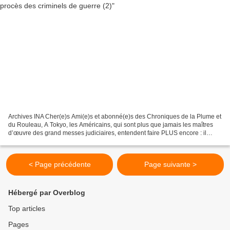
Archives INA Cher(e)s Ami(e)s et abonné(e)s des Chroniques de la Plume et
du Rouleau, A Tokyo, les Américains, qui sont plus que jamais les maîtres
d’œuvre des grand messes judiciaires, entendent faire PLUS encore : il
s’agit de juger les principaux dignitaires...
< Page précédente
Page suivante >
Hébergé par Overblog
Top articles
Pages