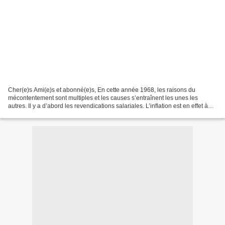
Cher(e)s Ami(e)s et abonné(e)s, En cette année 1968, les raisons du
mécontentement sont multiples et les causes s’entraînent les unes les
autres. Il y a d’abord les revendications salariales. L’inflation est en effet à
l’époque de 4 % et, en dépit de...