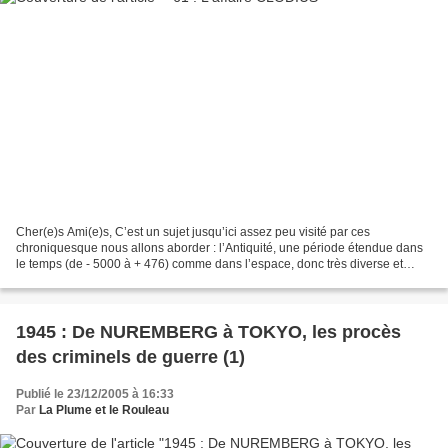
Cher(e)s Ami(e)s, C’est un sujet jusqu’ici assez peu visité par ces
chroniquesque nous allons aborder : l’Antiquité, une période étendue dans
le temps (de - 5000 à + 476) comme dans l’espace, donc très diverse et
variée. J’en vois déjà parmi vous qui...
1945 : De NUREMBERG à TOKYO, les procès
des criminels de guerre (1)
Publié le 23/12/2005 à 16:33
Par
La Plume et le Rouleau