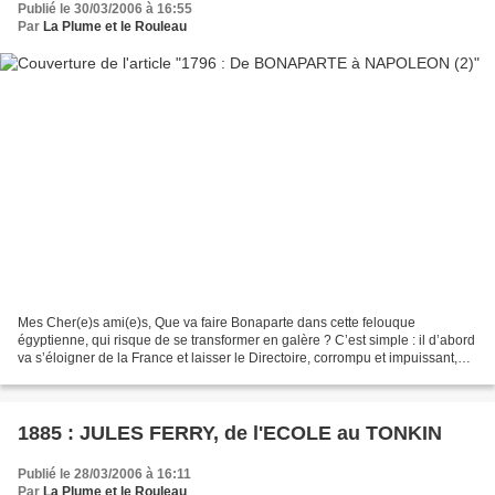
Publié le 30/03/2006 à 16:55
Par
La Plume et le Rouleau
Mes Cher(e)s ami(e)s, Que va faire Bonaparte dans cette felouque
égyptienne, qui risque de se transformer en galère ? C’est simple : il d’abord
va s’éloigner de la France et laisser le Directoire, corrompu et impuissant,
s’enfoncer davantage dans l’impopularité....
1885 : JULES FERRY, de l'ECOLE au TONKIN
Publié le 28/03/2006 à 16:11
Par
La Plume et le Rouleau