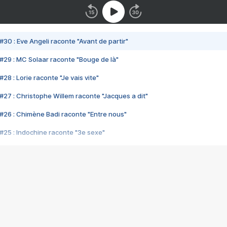
#30 : Eve Angeli raconte "Avant de partir"
#29 : MC Solaar raconte "Bouge de là"
28 : Lorie raconte "Je vais vite"
#27 : Christophe Willem raconte "Jacques a dit"
#26 : Chimène Badi raconte "Entre nous"
#25 : Indochine raconte "3e sexe"
#24 : Zaho raconte "C'est chelou"
#23 : Patrick Bruel raconte "Au café des délices"
#22 : Kyo raconte "Le chemin"
#21 : Nolwenn Leroy raconte "Cassé"
#20 : Patrick Hernandez raconte "Born to be alive"