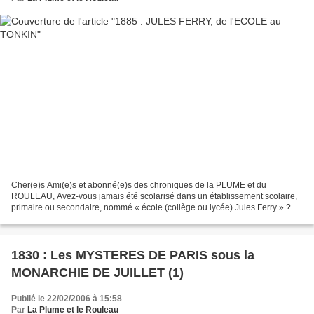
Cher(e)s Ami(e)s et abonné(e)s des chroniques de la PLUME et du
ROULEAU, Avez-vous jamais été scolarisé dans un établissement scolaire,
primaire ou secondaire, nommé « école (collège ou lycée) Jules Ferry » ?
Sans doute. Alors probablement vous imaginez-vous...
1830 : Les MYSTERES DE PARIS sous la
MONARCHIE DE JUILLET (1)
Publié le 22/02/2006 à 15:58
Par
La Plume et le Rouleau