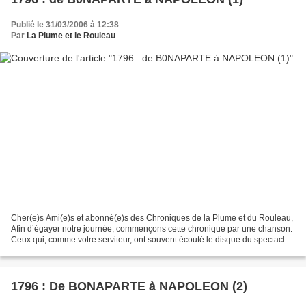
Publié le 31/03/2006 à 12:38
Par
La Plume et le Rouleau
Cher(e)s Ami(e)s et abonné(e)s des Chroniques de la Plume et du Rouleau,
Afin d’égayer notre journée, commençons cette chronique par une chanson.
Ceux qui, comme votre serviteur, ont souvent écouté le disque du spectacle
« De Bonaparte à Napoléon » de...
1796 : De BONAPARTE à NAPOLEON (2)