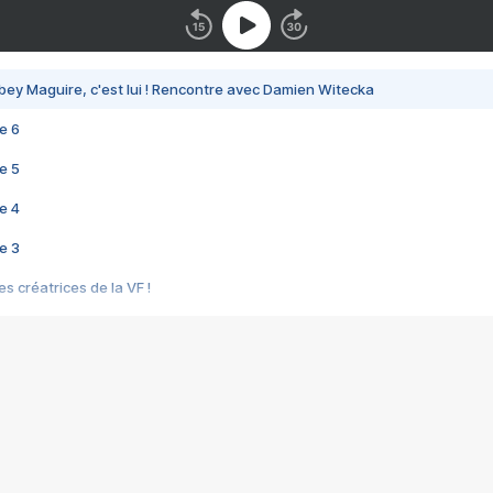
bey Maguire, c'est lui ! Rencontre avec Damien Witecka
e 6
e 5
e 4
e 3
s créatrices de la VF !
e 2
e 1
e Mektoub My Love arrive enfin ! Rencontre avec Shaïn Boumedine et Sal
i : après Toni en famille
elle réalise le bouleversant Dites lui que je l'aime