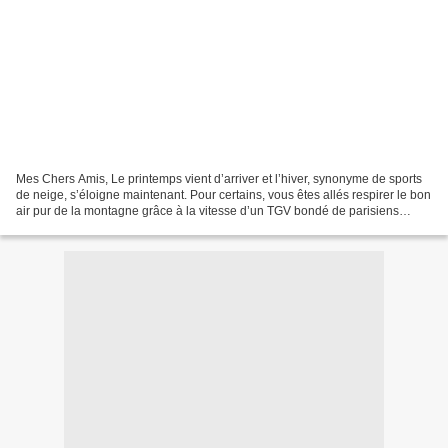
Mes Chers Amis, Le printemps vient d’arriver et l’hiver, synonyme de sports
de neige, s’éloigne maintenant. Pour certains, vous êtes allés respirer le bon
air pur de la montagne grâce à la vitesse d’un TGV bondé de parisiens
joyeux, faire la queue aux...