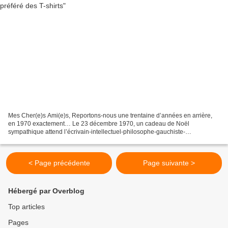
Mes Cher(e)s Ami(e)s, Reportons-nous une trentaine d’années en arrière,
en 1970 exactement… Le 23 décembre 1970, un cadeau de Noël
sympathique attend l’écrivain-intellectuel-philosophe-gauchiste-
révolutionnaire français Régis Debray condamné en Bolivie...
< Page précédente
Page suivante >
Hébergé par Overblog
Top articles
Pages