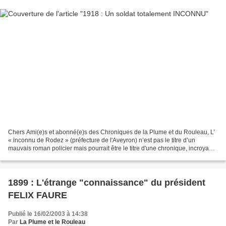
Chers Ami(e)s et abonné(e)s des Chroniques de la Plume et du Rouleau, L’
« inconnu de Rodez » (préfecture de l'Aveyron) n’est pas le titre d’un
mauvais roman policier mais pourrait être le titre d'une chronique, incroyable
et insolite, où l’amusement...
1899 : L'étrange "connaissance" du président
FELIX FAURE
Publié le 16/02/2003 à 14:38
Par
La Plume et le Rouleau