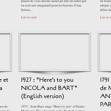
plaisir de vous décrire aurait pu être inventée par
en bonne
un écrivain imaginatif pour les besoins d’une
adopte u
fiction....
délire de
Lire la suite
Lire la 
e et
1927 : "Here's to you
1791
a
NICOLA and BART"
de 
(English version)
ANT
PARI
ues de
1971 : Joan Baez sings "Here's to you" of Ennio
e nom du
Morricone This chronicle is the English version