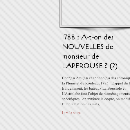
1788 : A-t-on des
NOUVELLES de
monsieur de
LAPEROUSE ? (2)
Cher(e)s Ami(e)s et abonné(e)s des chroniq
la Plume et du Rouleau, 1785 : L’appel du 
Evidemment, les bateaux La Boussole et
L'Astrolabe font l’objet de réaménagements
spécifiques : on renforce la coque, on modif
l’implantation des mâts,...
Lire la suite