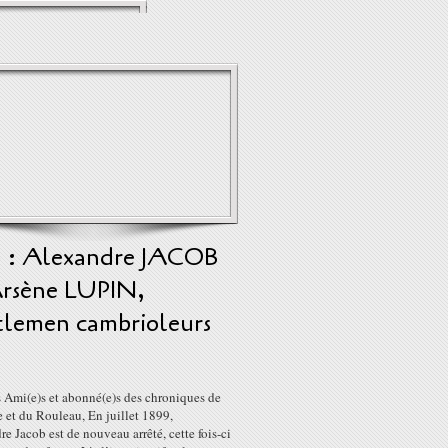
5 : Alexandre JACOB
Arsène LUPIN,
tlemen cambrioleurs
s Ami(e)s et abonné(e)s des chroniques de
 et du Rouleau, En juillet 1899,
e Jacob est de nouveau arrêté, cette fois-ci