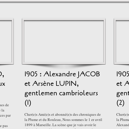
O,
1905 : Alexandre JACOB
190
ux
et Arsène LUPIN,
et 
gentlemen cambrioleurs
gen
(1)
(2)
ues de
 la
Cher(e)s Ami(e)s et abonné(e)s des chroniques de
Cher(e)
ces par
la Plume et du Rouleau, Nous sommes le 1 er avril
la Plume
1899 à Marseille. La scène que je vais avoir le
Alexandr
ne pas