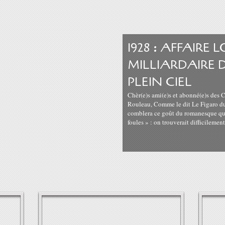
1928 : AFFAIRE
MILLIARDAIRE 
PLEIN CIEL
Chèr(e)s ami(e)s et abonné(e)s des 
Rouleau, Comme le dit Le Figaro du 
comblera ce goût du romanesque qui 
foules » : on trouverait difficilement.