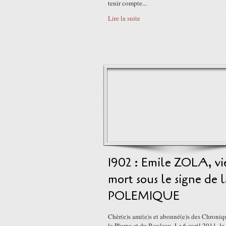
tenir compte...
Lire la suite
1902 : Emile ZOLA, vi
mort sous le signe de l
POLEMIQUE
Chèr(e)s ami(e)s et abonné(e)s des Chroniq
la Plume et du Rouleau, Le 6 avril 2011, l