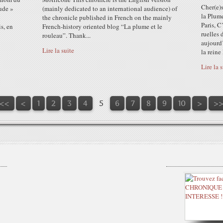
Cher(e)
tude »
(mainly dedicated to an international audience) of
la Plum
the chronicle published in French on the mainly
Paris, C
s, en
French-history oriented blog “La plume et le
ruelles 
rouleau”. Thank...
aujourd’
Lire la suite
la reine 
Lire la 
20
30
<<
<
1
2
3
4
5
6
7
8
9
10
>
>