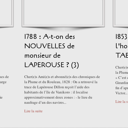
1788 : A-t-on des
185
NOUVELLES de
l'ho
monsieur de
TAB
LAPEROUSE ? (3)
Cher(e)
la Plume
ues de
Cher(e)s Ami(e)s et abonné(e)s des chroniques de
» C’est 
large
la Plume et du Rouleau, 1828 : On a retrouvé la
Girardin
trace de Lapérouse Dillon reçoit l’aide des
fin d’ap
habitants de l’île de Vanikoro : il localise
Victor...
ie
approximativement deux zones : - le lieu du
Lire la 
naufrage d’un des navires...
Lire la suite