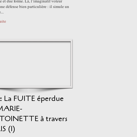
 et due forme. Là, l’imaginatif voleur
ne défense bien particulière : il simule un
...
suite
 : La FUITE éperdue
MARIE-
OINETTE à travers
S (1)