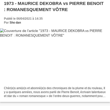
1973 - MAURICE DEKOBRA vs PIERRE BENOIT
: ROMANESQUEMENT VÔTRE
Publié le 06/04/2021 à 14:35
Par
Sho dan
Chèr(e)s ami(e)s et abonné(e)s des chroniques de la plume et du rouleau, Il
y a quelques années, nous avons parlé de Pierre Benoit, écrivain talentueux
et star du « roman romanesque » de l’entre-deux-guerres, notamment pour
déplorer l’oubli dont il fait...