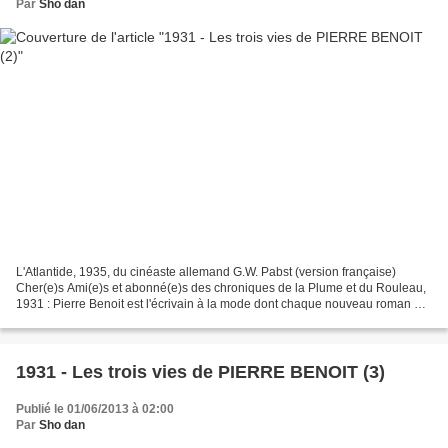
Par
Sho dan
L'Atlantide, 1935, du cinéaste allemand G.W. Pabst (version française)
Cher(e)s Ami(e)s et abonné(e)s des chroniques de la Plume et du Rouleau,
1931 : Pierre Benoit est l'écrivain à la mode dont chaque nouveau roman est
un succès tandis que les adaptations...
1931 - Les trois vies de PIERRE BENOIT (3)
Publié le 01/06/2013 à 02:00
Par
Sho dan