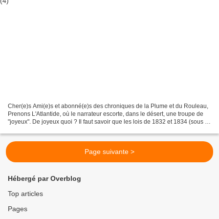
Cher(e)s Ami(e)s et abonné(e)s des chroniques de la Plume et du Rouleau,
Prenons L'Atlantide, où le narrateur escorte, dans le désert, une troupe de
"joyeux". De joyeux quoi ? Il faut savoir que les lois de 1832 et 1834 (sous la
Monarchie de Juillet du...
Page suivante >
Hébergé par Overblog
Top articles
Pages