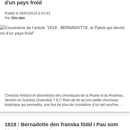
d'un pays froid
Publié le 09/01/2015 à 01:01
Par
Sho dan
Cher(e)s Ami(e)s et abonné(e)s des chroniques de la Plume et du Rouleau,
Version en Suédois (Svenska) ? ICI ! Rien de tel qu’une petite chronique
historique qui permettra, une fois de plus de considérer d’un œil neuf les
évènements actuels. Qu’est-ce...
1818 : Bernadotte den franska född i Pau som