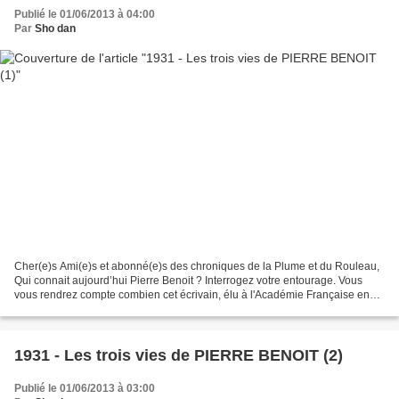
Publié le 01/06/2013 à 04:00
Par
Sho dan
Cher(e)s Ami(e)s et abonné(e)s des chroniques de la Plume et du Rouleau,
Qui connait aujourd’hui Pierre Benoit ? Interrogez votre entourage. Vous
vous rendrez compte combien cet écrivain, élu à l'Académie Française en
1931, adulé puis presque honni, qui...
1931 - Les trois vies de PIERRE BENOIT (2)
Publié le 01/06/2013 à 03:00