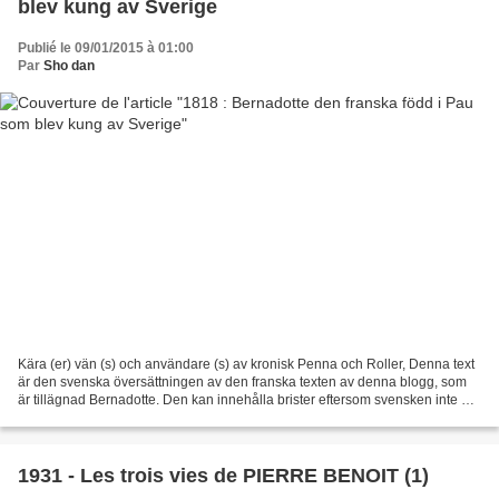
blev kung av Sverige
Publié le 09/01/2015 à 01:00
Par
Sho dan
Kära (er) vän (s) och användare (s) av kronisk Penna och Roller, Denna text
är den svenska översättningen av den franska texten av denna blogg, som
är tillägnad Bernadotte. Den kan innehålla brister eftersom svensken inte är
modersmål för författaren....
1931 - Les trois vies de PIERRE BENOIT (1)