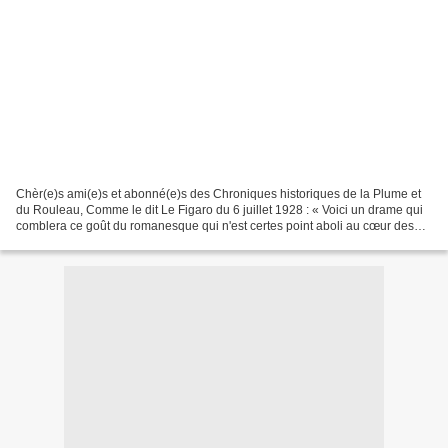
Chèr(e)s ami(e)s et abonné(e)s des Chroniques historiques de la Plume et
du Rouleau, Comme le dit Le Figaro du 6 juillet 1928 : « Voici un drame qui
comblera ce goût du romanesque qui n'est certes point aboli au cœur des
foules » : on trouverait difficilement...