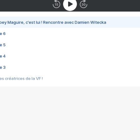
bey Maguire, c'est lui ! Rencontre avec Damien Witecka
e 6
e 5
e 4
e 3
s créatrices de la VF !
e 2
e 1
e Mektoub My Love arrive enfin ! Rencontre avec Shaïn Boumedine et Sal
i : après Toni en famille
elle réalise le bouleversant Dites lui que je l'aime