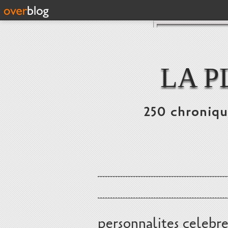
LA P
250 chronique
personnalites celebre