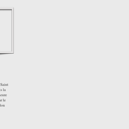
 Saint
s la
neure
r le
elon