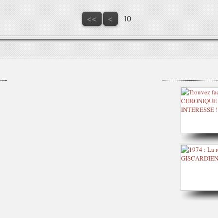
<<
<
10