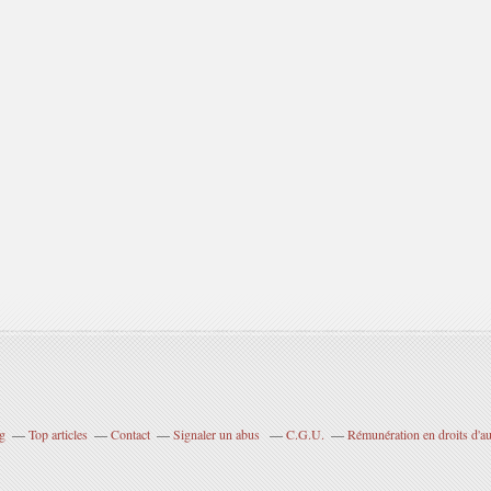
og
Top articles
Contact
Signaler un abus
C.G.U.
Rémunération en droits d'au