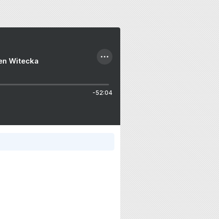
ien Witecka
-52:04