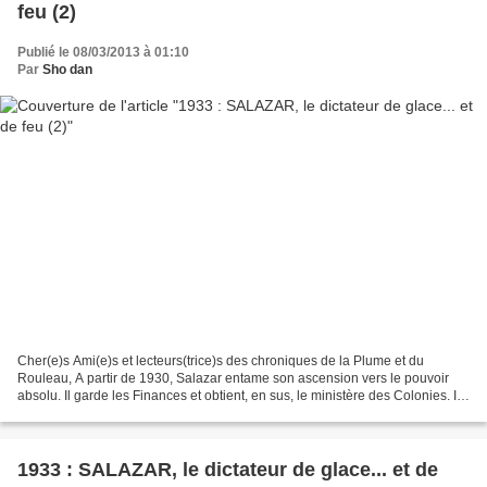
feu (2)
Publié le 08/03/2013 à 01:10
Par
Sho dan
Cher(e)s Ami(e)s et lecteurs(trice)s des chroniques de la Plume et du
Rouleau, A partir de 1930, Salazar entame son ascension vers le pouvoir
absolu. Il garde les Finances et obtient, en sus, le ministère des Colonies. Il
reconnaît que l’actuelle régime...
1933 : SALAZAR, le dictateur de glace... et de