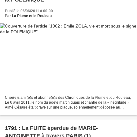
Publié le 06/06/2011 à 00:00
Par
La Plume et le Rouleau
Chèr(e)s ami(e)s et abonné(e)s des Chroniques de la Plume et du Rouleau,
Le 6 avril 2011, le nom du poète martiniquais et chantre de la « négritude »
Aimé Césaire était gravé sur une plaque, solennellement déposée au
Panthéon, à Paris, en présence du...
1791 : La FUITE éperdue de MARIE-
ANTOINETTE à travers PARIS (1)