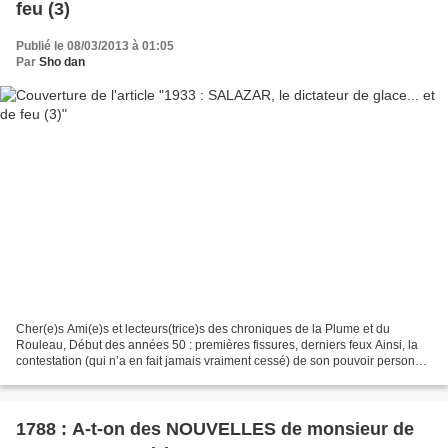
feu (3)
Publié le 08/03/2013 à 01:05
Par
Sho dan
Cher(e)s Ami(e)s et lecteurs(trice)s des chroniques de la Plume et du
Rouleau, Début des années 50 : premières fissures, derniers feux Ainsi, la
contestation (qui n’a en fait jamais vraiment cessé) de son pouvoir personnel
par les militaires se traduit-elle...
1788 : A-t-on des NOUVELLES de monsieur de