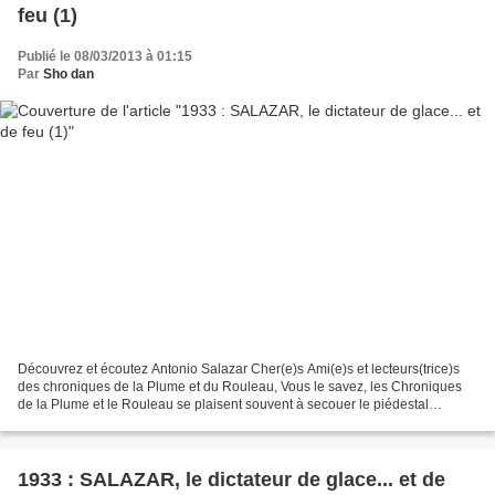
feu (1)
Publié le 08/03/2013 à 01:15
Par
Sho dan
Découvrez et écoutez Antonio Salazar Cher(e)s Ami(e)s et lecteurs(trice)s
des chroniques de la Plume et du Rouleau, Vous le savez, les Chroniques
de la Plume et le Rouleau se plaisent souvent à secouer le piédestal
d’icônes un peu trop bien établies ou,...
1933 : SALAZAR, le dictateur de glace... et de