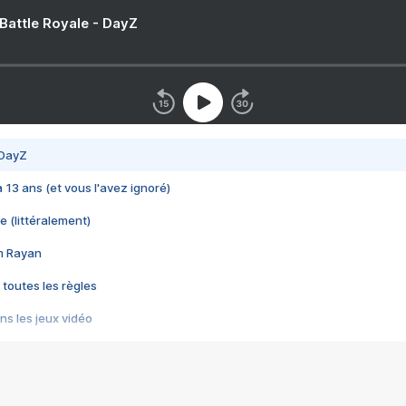
 Battle Royale - DayZ
 DayZ
 a 13 ans (et vous l'avez ignoré)
e (littéralement)
im Rayan
 toutes les règles
s les jeux vidéo
us choquant de Rockstar ? - Le scandale BULLY
e plus moche de Steam