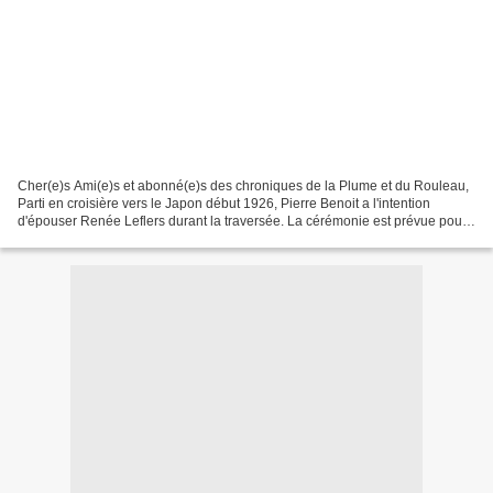
Cher(e)s Ami(e)s et abonné(e)s des chroniques de la Plume et du Rouleau,
Parti en croisière vers le Japon début 1926, Pierre Benoit a l'intention
d'épouser Renée Leflers durant la traversée. La cérémonie est prévue pour
se passer au consulat de France...