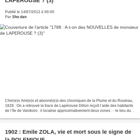
LAPEROUSE ? (3)
Publié le 14/07/2012 à 00:05
Par
Sho dan
Cher(e)s Ami(e)s et abonné(e)s des chroniques de la Plume et du Rouleau,
1828 : On a retrouvé la trace de Lapérouse Dillon reçoit l’aide des habitants
de l’île de Vanikoro : il localise approximativement deux zones : - le lieu du
naufrage d’un des navires...
1902 : Emile ZOLA, vie et mort sous le signe de
la POLEMIQUE