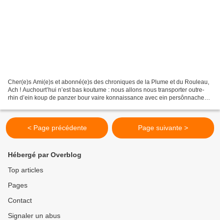
Cher(e)s Ami(e)s et abonné(e)s des chroniques de la Plume et du Rouleau,
Ach ! Auchourt’hui n’est bas koutume : nous allons nous transporter outre-
rhin d’ein koup de panzer bour vaire konnaissance avec ein persônnache
zehr sympatisch : Otto Eduard Leopold...
< Page précédente
Page suivante >
Hébergé par Overblog
Top articles
Pages
Contact
Signaler un abus