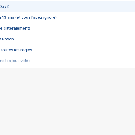
 DayZ
 a 13 ans (et vous l'avez ignoré)
e (littéralement)
im Rayan
 toutes les règles
s les jeux vidéo
us choquant de Rockstar ? - Le scandale BULLY
e plus moche de Steam
du RÊVE tourne au CAUCHEMAR
pendant 8 heures
it… à tort
umiliés par un jeu vidéo