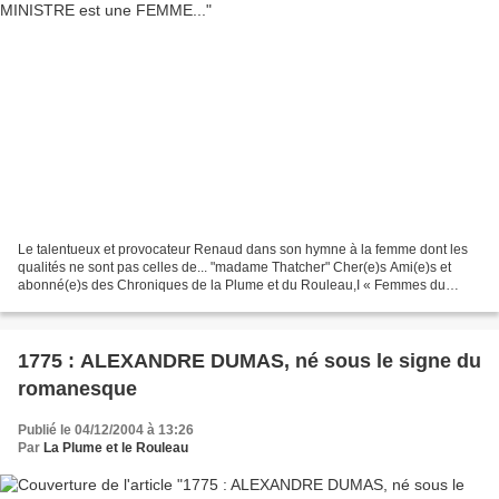
Le talentueux et provocateur Renaud dans son hymne à la femme dont les
qualités ne sont pas celles de... "madame Thatcher" Cher(e)s Ami(e)s et
abonné(e)s des Chroniques de la Plume et du Rouleau,I « Femmes du
monde ou bien putains Qui bien souvent êtes...
1775 : ALEXANDRE DUMAS, né sous le signe du
romanesque
Publié le 04/12/2004 à 13:26
Par
La Plume et le Rouleau