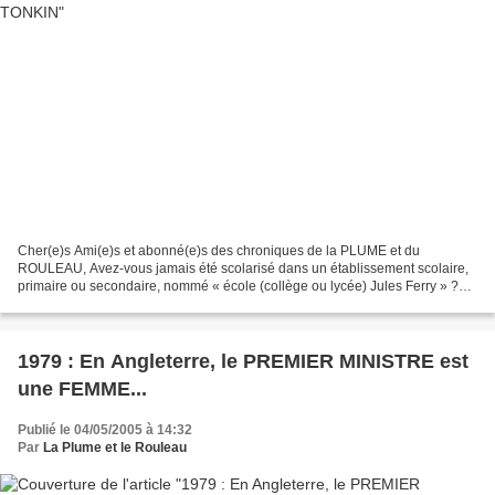
Cher(e)s Ami(e)s et abonné(e)s des chroniques de la PLUME et du
ROULEAU, Avez-vous jamais été scolarisé dans un établissement scolaire,
primaire ou secondaire, nommé « école (collège ou lycée) Jules Ferry » ?
Sans doute. Alors probablement vous imaginez-vous...
1979 : En Angleterre, le PREMIER MINISTRE est
une FEMME...
Publié le 04/05/2005 à 14:32
Par
La Plume et le Rouleau