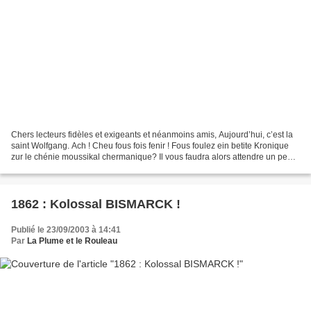
Chers lecteurs fidèles et exigeants et néanmoins amis, Aujourd’hui, c’est la
saint Wolfgang. Ach ! Cheu fous fois fenir ! Fous foulez ein betite Kronique
zur le chénie moussikal chermanique? Il vous faudra alors attendre un peu
pour lire une prose digne...
1862 : Kolossal BISMARCK !
Publié le 23/09/2003 à 14:41
Par
La Plume et le Rouleau