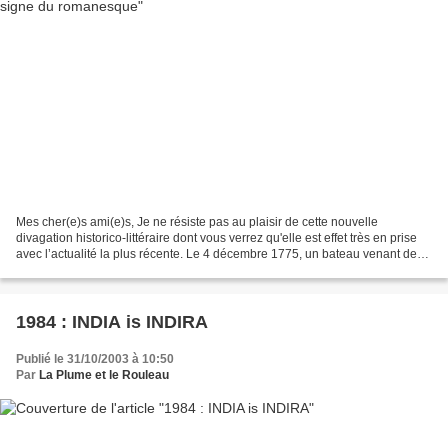
Mes cher(e)s ami(e)s, Je ne résiste pas au plaisir de cette nouvelle
divagation historico-littéraire dont vous verrez qu'elle est effet très en prise
avec l’actualité la plus récente. Le 4 décembre 1775, un bateau venant de
Saint-Domingue arrive au Havre....
1984 : INDIA is INDIRA
Publié le 31/10/2003 à 10:50
Par
La Plume et le Rouleau