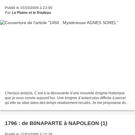
Publié le 15/10/2006 à 23:00
Par
La Plume et le Rouleau
Cher(e)s ami(e)s, C’est à la découverte d’une nouvelle énigme historique
que je vous convie aujourd’hui. Une énigme d’autant plus difficile à percer
qu’elle se situe dans des temps relativement reculés. Je me proposerai donc
de vous rafraîchir la mémoire...
1796 : de B0NAPARTE à NAPOLEON (1)
Publié le 31/03/2006 à 12:38