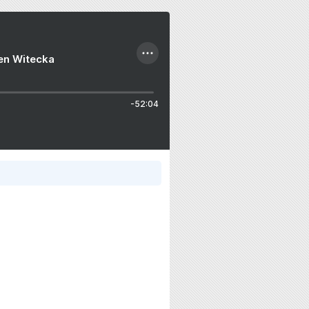
ien Witecka
-52:04