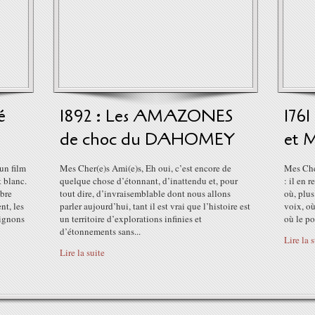
é
1892 : Les AMAZONES
176
de choc du DAHOMEY
et 
un film
Mes Cher(e)s Ami(e)s, Eh oui, c’est encore de
Mes Che
 blanc.
quelque chose d’étonnant, d’inattendu et, pour
: il en 
obre
tout dire, d’invraisemblable dont nous allons
où, plus
nt, les
parler aujourd’hui, tant il est vrai que l’histoire est
voix, où
hignons
un territoire d’explorations infinies et
où le po
d’étonnements sans...
Lire la 
Lire la suite