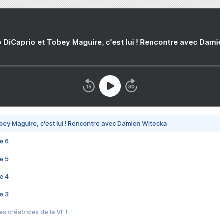
 DiCaprio et Tobey Maguire, c'est lui ! Rencontre avec Dam
bey Maguire, c'est lui ! Rencontre avec Damien Witecka
e 6
e 5
e 4
e 3
s créatrices de la VF !