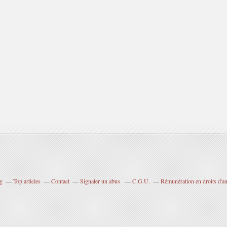
og
Top articles
Contact
Signaler un abus
C.G.U.
Rémunération en droits d'au