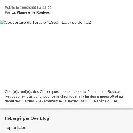
Publié le 10/02/2004 à 18:00
Par
La Plume et le Rouleau
Cher(e)s ami(e)s des Chroniques historiques de la Plume et du Rouleau,
Retrouvons-nous donc, pour cette chronique, à la fin des années 50 et au
début des « sixties », exactement le 10 février 1962… La scène qui se
déroule pourrait être tirée d’un film...
Hébergé par Overblog
Top articles