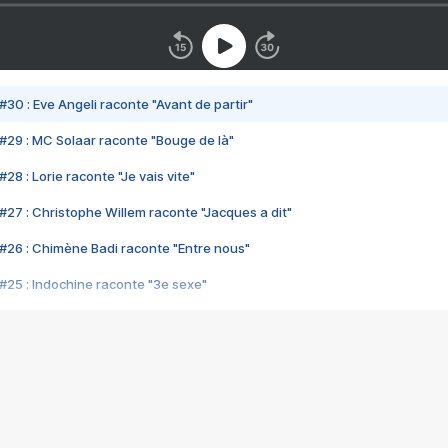
#30 : Eve Angeli raconte "Avant de partir"
#29 : MC Solaar raconte "Bouge de là"
28 : Lorie raconte "Je vais vite"
#27 : Christophe Willem raconte "Jacques a dit"
#26 : Chimène Badi raconte "Entre nous"
#25 : Indochine raconte "3e sexe"
#24 : Zaho raconte "C'est chelou"
#23 : Patrick Bruel raconte "Au café des délices"
#22 : Kyo raconte "Le chemin"
#21 : Nolwenn Leroy raconte "Cassé"