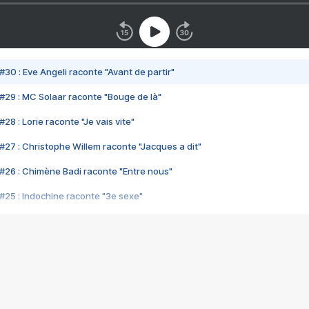
#30 : Eve Angeli raconte "Avant de partir"
#29 : MC Solaar raconte "Bouge de là"
28 : Lorie raconte "Je vais vite"
#27 : Christophe Willem raconte "Jacques a dit"
#26 : Chimène Badi raconte "Entre nous"
#25 : Indochine raconte "3e sexe"
#24 : Zaho raconte "C'est chelou"
#23 : Patrick Bruel raconte "Au café des délices"
#22 : Kyo raconte "Le chemin"
#21 : Nolwenn Leroy raconte "Cassé"