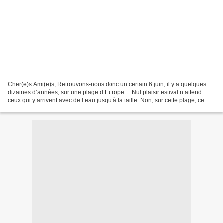
Cher(e)s Ami(e)s, Retrouvons-nous donc un certain 6 juin, il y a quelques
dizaines d’années, sur une plage d’Europe… Nul plaisir estival n’attend
ceux qui y arrivent avec de l’eau jusqu’à la taille. Non, sur cette plage, ce
n’est pas le paradis qui attend...