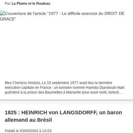
Par
La Plume et le Rouleau
Mes Cher(e)s Ami(e)s, Le 10 septembre 1977 avait lieu la dernière
exécution capitale en France : un tunisien nommé Hamida Djandoubi était
guillotiné à la prison des Baumettes à Marseille pour avoir violé, torturé
sauvagement et assassiné sa compagne....
1825 : HEINRICH von LANGSDORFF, un baron
allemand au Brésil
Publié le 03/09/2002 à 14:53