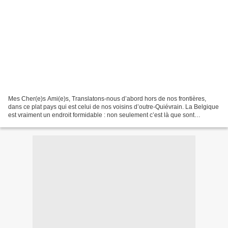
Mes Cher(e)s Ami(e)s, Translatons-nous d’abord hors de nos frontières,
dans ce plat pays qui est celui de nos voisins d’outre-Quiévrain. La Belgique
est vraiment un endroit formidable : non seulement c’est là que sont
fabriquées les meilleures bières...