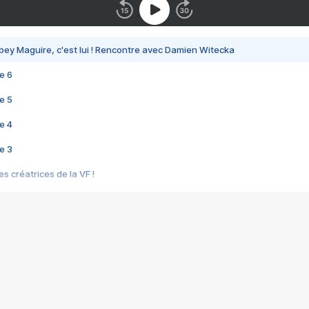
bey Maguire, c'est lui ! Rencontre avec Damien Witecka
e 6
e 5
e 4
e 3
s créatrices de la VF !
e 2
e 1
e Mektoub My Love arrive enfin ! Rencontre avec Shaïn Boumedine et Sal
i : après Toni en famille
elle réalise le bouleversant Dites lui que je l'aime