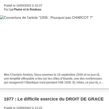
Publié le 16/09/2002 à 10:37
Par
La Plume et le Rouleau
Mes Cher(e)s Ami(e)s, Nous sommes le 16 septembre 1936 et ce jour-là,
une tempête effroyable a lieu sur les côtes d’Islande, une des nombreuses
qui ravageront l’Atlantique nord pendant l’été 1936. Et, hélas, ce jour-là, un
bateau se fracasse sur les rochers...
1977 : Le difficile exercice du DROIT DE GRACE
Publié le 10/09/2002 à 13:22