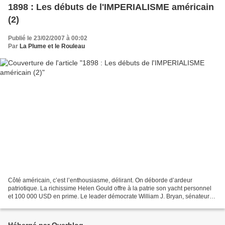
1898 : Les débuts de l'IMPERIALISME américain
(2)
Publié le 23/02/2007 à 00:02
Par
La Plume et le Rouleau
Côté américain, c’est l’enthousiasme, délirant. On déborde d’ardeur
patriotique. La richissime Helen Gould offre à la patrie son yacht personnel
et 100 000 USD en prime. Le leader démocrate William J. Bryan, sénateur
du Nebraska, se voit octroyer le grade...