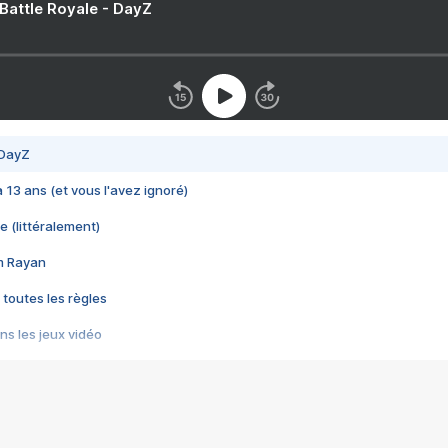
 Battle Royale - DayZ
 DayZ
 a 13 ans (et vous l'avez ignoré)
e (littéralement)
im Rayan
 toutes les règles
s les jeux vidéo
us choquant de Rockstar ? - Le scandale BULLY
e plus moche de Steam
du RÊVE tourne au CAUCHEMAR