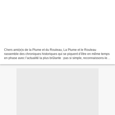
Chers ami(e)s de la Plume et du Rouleau, La Plume et le Rouleau
rassemble des chroniques historiques qui se piquent d’être en même temps
en phase avec l’actualité la plus brûlante : pas si simple, reconnaissons-le.
La connaissance du passé ne sert en...