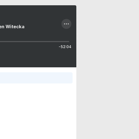
ien Witecka
-52:04