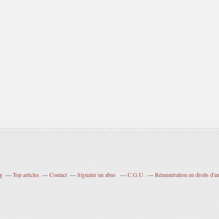
og
Top articles
Contact
Signaler un abus
C.G.U.
Rémunération en droits d'au