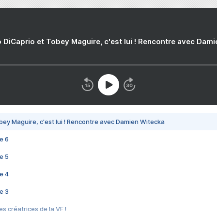
 DiCaprio et Tobey Maguire, c'est lui ! Rencontre avec Dam
bey Maguire, c'est lui ! Rencontre avec Damien Witecka
e 6
e 5
e 4
e 3
s créatrices de la VF !