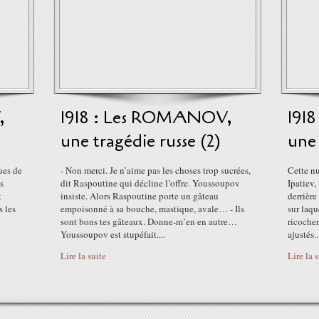
,
1918 : Les ROMANOV,
191
une tragédie russe (2)
une 
ues de
- Non merci. Je n’aime pas les choses trop sucrées,
Cette nu
s
dit Raspoutine qui décline l’offre. Youssoupov
Ipatiev,
t
insiste. Alors Raspoutine porte un gâteau
derrière
 les
empoisonné à sa bouche, mastique, avale… - Ils
sur laqu
sont bons tes gâteaux. Donne-m’en en autre…
ricocher
Youssoupov est stupéfait....
ajustés..
Lire la suite
Lire la 