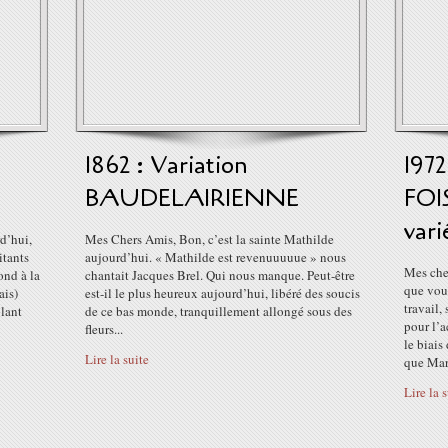
1862 : Variation
197
BAUDELAIRIENNE
FOI
vari
d’hui,
Mes Chers Amis, Bon, c’est la sainte Mathilde
itants
aujourd’hui. « Mathilde est revenuuuuue » nous
Mes che
ond à la
chantait Jacques Brel. Qui nous manque. Peut-être
que vous
ais)
est-il le plus heureux aujourd’hui, libéré des soucis
travail,
blant
de ce bas monde, tranquillement allongé sous des
pour l’
fleurs...
le biais
Lire la suite
que Mar
Lire la 