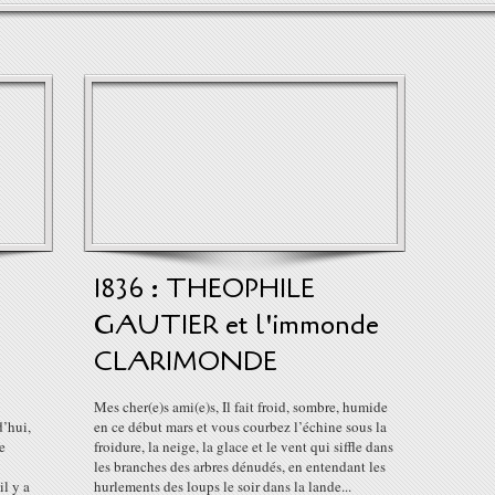
1836 : THEOPHILE
S
GAUTIER et l'immonde
CLARIMONDE
Mes cher(e)s ami(e)s, Il fait froid, sombre, humide
d’hui,
en ce début mars et vous courbez l’échine sous la
e
froidure, la neige, la glace et le vent qui siffle dans
les branches des arbres dénudés, en entendant les
il y a
hurlements des loups le soir dans la lande...