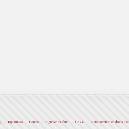
og
Top articles
Contact
Signaler un abus
C.G.U.
Rémunération en droits d'au