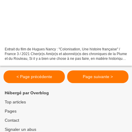
Extrait du film de Hugues Nancy : "Colonisation, Une histoire française" /
France 3 / 2021 Cher(e)s Ami(e)s et abonné(e)s des chroniques de la Plume
et du Rouleau, Si il y a bien une chose à ne pas faire, en matière historique,,
c'est juger le passé avec...
< Page précédente
Page suivante >
Hébergé par Overblog
Top articles
Pages
Contact
Signaler un abus