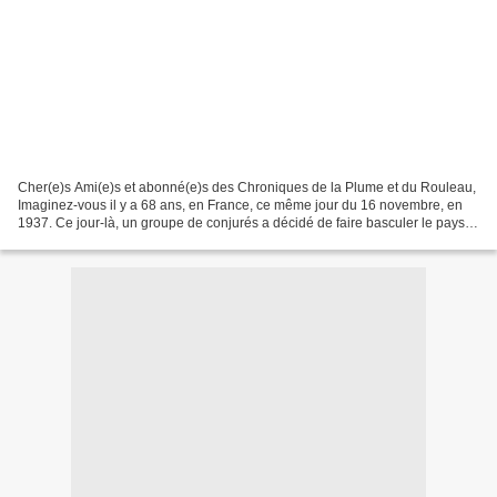
Cher(e)s Ami(e)s et abonné(e)s des Chroniques de la Plume et du Rouleau,
Imaginez-vous il y a 68 ans, en France, ce même jour du 16 novembre, en
1937. Ce jour-là, un groupe de conjurés a décidé de faire basculer le pays
dans le chaos. Après avoir usé...