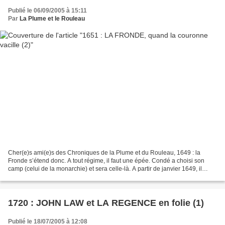
Publié le 06/09/2005 à 15:11
Par
La Plume et le Rouleau
Cher(e)s ami(e)s des Chroniques de la Plume et du Rouleau, 1649 : la
Fronde s’étend donc. A tout régime, il faut une épée. Condé a choisi son
camp (celui de la monarchie) et sera celle-là. A partir de janvier 1649, il
prend la tête des troupes royales,...
1720 : JOHN LAW et LA REGENCE en folie (1)
Publié le 18/07/2005 à 12:08