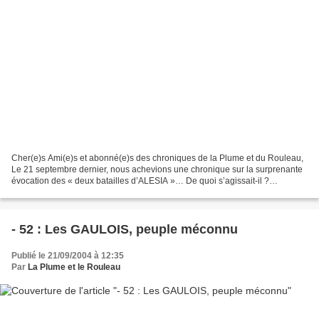
Cher(e)s Ami(e)s et abonné(e)s des chroniques de la Plume et du Rouleau,
Le 21 septembre dernier, nous achevions une chronique sur la surprenante
évocation des « deux batailles d’ALESIA »… De quoi s’agissait-il ?
D’aucun(e)s supputèrent des empoignades...
- 52 : Les GAULOIS, peuple méconnu
Publié le 21/09/2004 à 12:35
Par
La Plume et le Rouleau