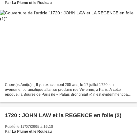
Par
La Plume et le Rouleau
Cher(e)s Ami(e)s , Il y a exactement 285 ans, le 17 juillet 1720, un
événement dramatique allait se produire rue Vivienne, à Paris. A cette
époque, la Bourse de Paris (le « Palais Brongniart ») n’est évidemment pas
construite (elle ne le sera qu’en 1826...
1720 : JOHN LAW et la REGENCE en folie (2)
Publié le 17/07/2005 à 16:18
Par
La Plume et le Rouleau