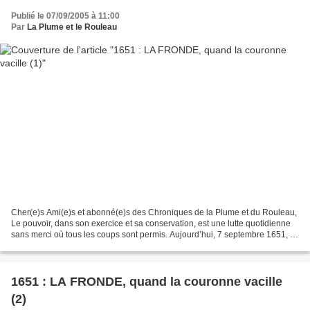
Publié le 07/09/2005 à 11:00
Par
La Plume et le Rouleau
Cher(e)s Ami(e)s et abonné(e)s des Chroniques de la Plume et du Rouleau,
Le pouvoir, dans son exercice et sa conservation, est une lutte quotidienne
sans merci où tous les coups sont permis. Aujourd’hui, 7 septembre 1651, il
y a 354 ans exactement jour...
1651 : LA FRONDE, quand la couronne vacille
(2)