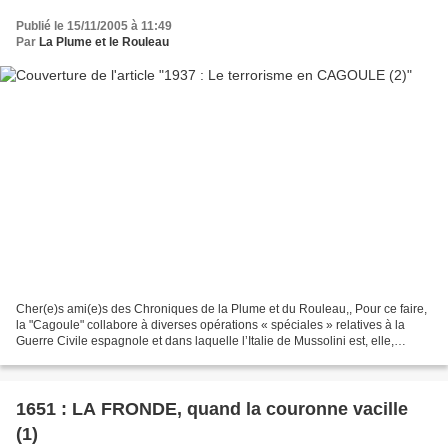
Publié le 15/11/2005 à 11:49
Par
La Plume et le Rouleau
Cher(e)s ami(e)s des Chroniques de la Plume et du Rouleau,, Pour ce faire,
la "Cagoule" collabore à diverses opérations « spéciales » relatives à la
Guerre Civile espagnole et dans laquelle l’Italie de Mussolini est, elle,
naturellement engagée aux côtés...
1651 : LA FRONDE, quand la couronne vacille
(1)