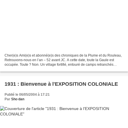
Cher(e)s Ami(e)s et abonné(e)s des chroniques de la Plume et du Rouleau,
Retrouvons-nous en l’an – 52 avant JC. A cette date, toute la Gaule est
occupée. Toute ? Non. Un village fortifié, entouré de camps retranchés
romains, résiste encore et toujours...
1931 : Bienvenue à l'EXPOSITION COLONIALE
Publié le 06/05/2004 à 17:21
Par
Sho dan