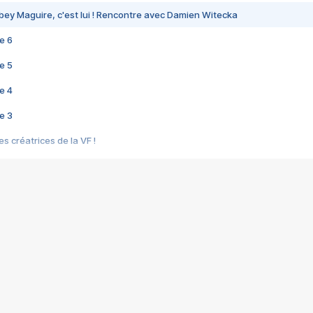
bey Maguire, c'est lui ! Rencontre avec Damien Witecka
e 6
e 5
e 4
e 3
s créatrices de la VF !
e 2
e 1
e Mektoub My Love arrive enfin ! Rencontre avec Shaïn Boumedine et Sal
i : après Toni en famille
elle réalise le bouleversant Dites lui que je l'aime
ais ! Rencontre autour de Vie privée de Rebecca Zlotowski