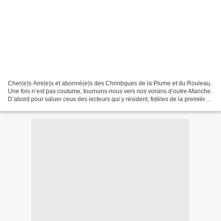
Cher(e)s Ami(e)s et abonné(e)s des Chrinbques de la Plume et du Rouleau,
Une fois n’est pas coutume, tournons-nous vers nos voisins d’outre-Manche.
D’abord pour saluer ceux des lecteurs qui y résident, fidèles de la première
heure des gaudrioles épistolaires...