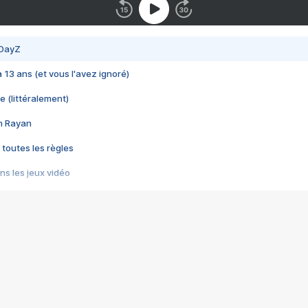
 DayZ
 a 13 ans (et vous l'avez ignoré)
e (littéralement)
im Rayan
 toutes les règles
s les jeux vidéo
us choquant de Rockstar ? - Le scandale BULLY
e plus moche de Steam
du RÊVE tourne au CAUCHEMAR
pendant 8 heures
it… à tort