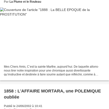
Par
La Plume et le Rouleau
Mes Chers Amis, C’est la sainte Marthe, aujourd’hui. De laquelle allons-
nous tirer notre inspiration pour une chronique aussi divertissante
qu’instructive et destinée à faire sourire autant que réfléchir, comme à
l’habitude ? De Marthe, soeur de Lazare...
1858 : L'AFFAIRE MORTARA, une POLEMIQUE
oubliée
Publié le 24/06/2002 à 10:41