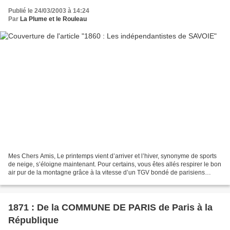
Publié le 24/03/2003 à 14:24
Par
La Plume et le Rouleau
Mes Chers Amis, Le printemps vient d’arriver et l’hiver, synonyme de sports
de neige, s’éloigne maintenant. Pour certains, vous êtes allés respirer le bon
air pur de la montagne grâce à la vitesse d’un TGV bondé de parisiens
joyeux, faire la queue aux...
1871 : De la COMMUNE DE PARIS de Paris à la
République