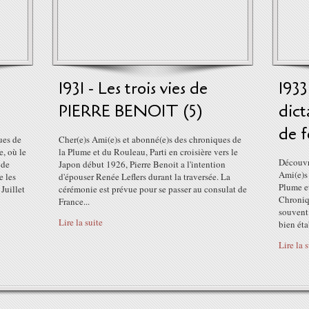
1931 - Les trois vies de
193
PIERRE BENOIT (5)
dict
de f
ues de
Cher(e)s Ami(e)s et abonné(e)s des chroniques de
, où le
la Plume et du Rouleau, Parti en croisière vers le
Découvr
 de
Japon début 1926, Pierre Benoit a l'intention
Ami(e)s 
e les
d'épouser Renée Leflers durant la traversée. La
Plume et
Juillet
cérémonie est prévue pour se passer au consulat de
Chroniqu
France...
souvent 
Lire la suite
bien éta
Lire la 