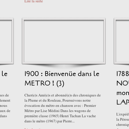
Lire la suite
 le
1900 : Bienvenüe dans le
1788
METRO ! (3)
NOU
mon
ues de
Cher(e)s Ami(e)s et abonné(e)s des chroniques de
blement
la Plume et du Rouleau, Poursuivons notre
LAP
 nous
évocation du métro en chanson avec : Premier
raux de
Métro par Lise Médini Dans les wagons de
L'expédi
 dans
première classe (1965) Henri Tachan La vache
la Pérou
dans le métro (1967) par Pierre...
chroniq