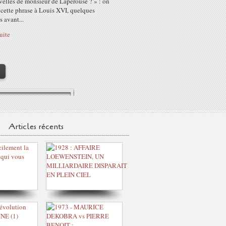
velles de monsieur de Lapérouse ? » : on
 cette phrase à Louis XVI, quelques
 avant...
suite
>
Articles récents