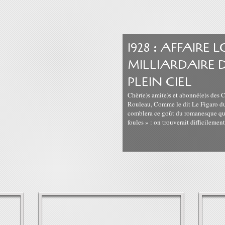
1928 : AFFAIRE
MILLIARDAIRE 
PLEIN CIEL
Chèr(e)s ami(e)s et abonné(e)s des 
Rouleau, Comme le dit Le Figaro du 
comblera ce goût du romanesque qui 
foules » : on trouverait difficilement.