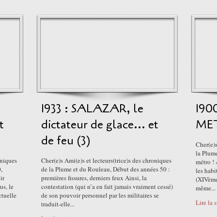
1933 : SALAZAR, le
1900
t
dictateur de glace... et
MET
de feu (3)
Cher(e)
la Plum
oniques
Cher(e)s Ami(e)s et lecteurs(trice)s des chroniques
métro ! 
,
de la Plume et du Rouleau, Début des années 50 :
les hab
ir
premières fissures, derniers feux Ainsi, la
(XIVème 
us, le
contestation (qui n’a en fait jamais vraiment cessé)
même...
ctuelle
de son pouvoir personnel par les militaires se
Lire la 
traduit-elle...