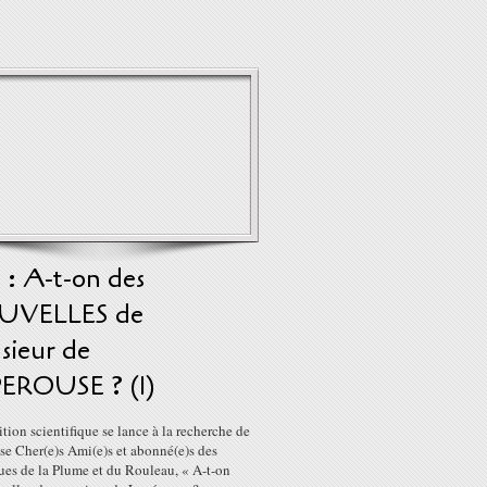
 : A-t-on des
VELLES de
sieur de
EROUSE ? (1)
tion scientifique se lance à la recherche de
se Cher(e)s Ami(e)s et abonné(e)s des
ues de la Plume et du Rouleau, « A-t-on