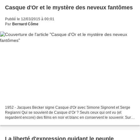
Casque d'Or et le mystère des neveux fantômes
Publié le 12/03/2015 à 00:01
Par
Bernard Côme
1952 - Jacques Becker signe Casque d'Or avec Simone Signoret et Serge
Regianni Qui se souvient de Casque d’Or ? Seuls ceux qui ont vu (et
regardent encore) des films en noir et blanc en conservent le souvenir. Sur
Casque d'Or, il y a ce que l'on croit...
La liberté d'expression guidant le peuple