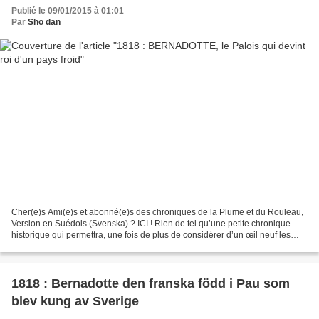
Publié le 09/01/2015 à 01:01
Par
Sho dan
Cher(e)s Ami(e)s et abonné(e)s des chroniques de la Plume et du Rouleau,
Version en Suédois (Svenska) ? ICI ! Rien de tel qu’une petite chronique
historique qui permettra, une fois de plus de considérer d’un œil neuf les
évènements actuels. Qu’est-ce...
1818 : Bernadotte den franska född i Pau som
blev kung av Sverige