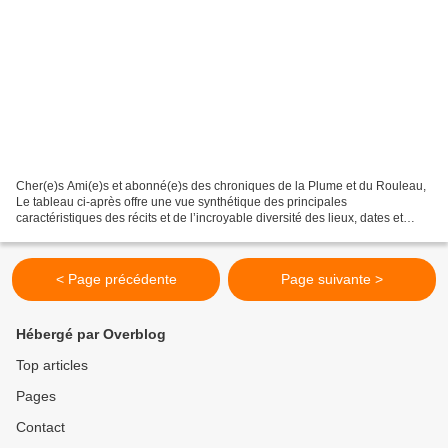
Cher(e)s Ami(e)s et abonné(e)s des chroniques de la Plume et du Rouleau,
Le tableau ci-après offre une vue synthétique des principales
caractéristiques des récits et de l’incroyable diversité des lieux, dates et
intrigues des 42 romans. Titre Date de...
< Page précédente
Page suivante >
Hébergé par Overblog
Top articles
Pages
Contact