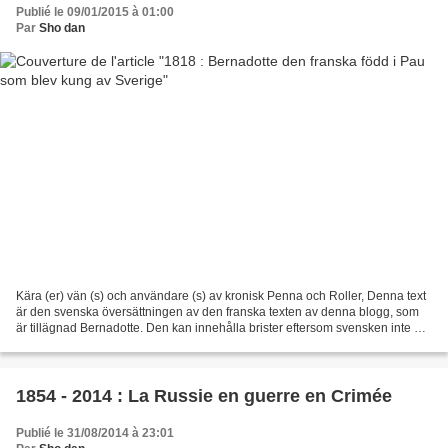
Publié le 09/01/2015 à 01:00
Par
Sho dan
Kära (er) vän (s) och användare (s) av kronisk Penna och Roller, Denna text
är den svenska översättningen av den franska texten av denna blogg, som
är tillägnad Bernadotte. Den kan innehålla brister eftersom svensken inte är
modersmål för författaren....
1854 - 2014 : La Russie en guerre en Crimée
Publié le 31/08/2014 à 23:01