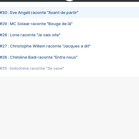
#30 : Eve Angeli raconte "Avant de partir"
#29 : MC Solaar raconte "Bouge de là"
28 : Lorie raconte "Je vais vite"
#27 : Christophe Willem raconte "Jacques a dit"
#26 : Chimène Badi raconte "Entre nous"
#25 : Indochine raconte "3e sexe"
#24 : Zaho raconte "C'est chelou"
#23 : Patrick Bruel raconte "Au café des délices"
#22 : Kyo raconte "Le chemin"
#21 : Nolwenn Leroy raconte "Cassé"
#20 : Patrick Hernandez raconte "Born to be alive"
#19 : Lorie raconte "Près de moi"