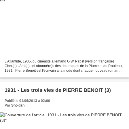
L'Atlantide, 1935, du cinéaste allemand G.W. Pabst (version française)
Cher(e)s Ami(e)s et abonné(e)s des chroniques de la Plume et du Rouleau,
1931 : Pierre Benoit est l'écrivain à la mode dont chaque nouveau roman est
un succès tandis que les adaptations...
1931 - Les trois vies de PIERRE BENOIT (3)
Publié le 01/06/2013 à 02:00
Par
Sho dan