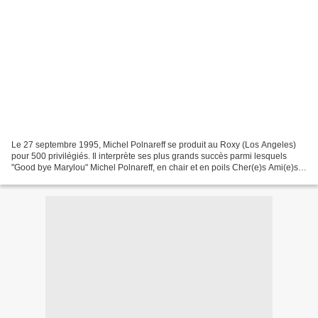
Le 27 septembre 1995, Michel Polnareff se produit au Roxy (Los Angeles)
pour 500 privilégiés. Il interprète ses plus grands succès parmi lesquels
"Good bye Marylou" Michel Polnareff, en chair et en poils Cher(e)s Ami(e)s
et abonné(e)s des chroniques de...